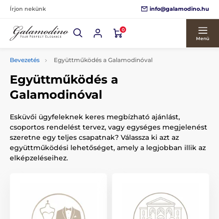
info@galamodino.hu
Írjon nekünk
0
Menü
Bevezetés
Együttműködés a Galamodinóval
Együttműködés a
Galamodinóval
Esküvői ügyfeleknek keres megbízható ajánlást,
csoportos rendelést tervez, vagy egységes megjelenést
szeretne egy teljes csapatnak? Válassza ki azt az
együttműködési lehetőséget, amely a legjobban illik az
elképzeléseihez.