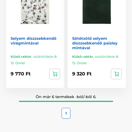
Selyem díszzsebkendő
Sötétzöld selyem
virágmintával
díszzsebkendő paisley
mintával
Külső raktár
,
csütörtökön 8.
Külső raktár
,
csütörtökön 8.
13. Önnél
13. Önnél
9 770 Ft
9 320 Ft
Ön már 6 termékek -ból/-ből 6.
1