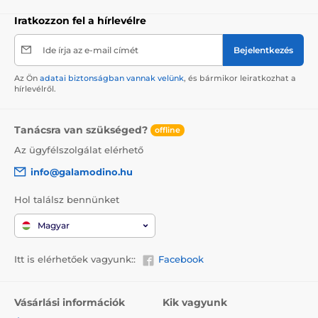
Iratkozzon fel a hírlevélre
Ide írja az e-mail címét
Bejelentkezés
Az Ön
adatai biztonságban vannak velünk
, és bármikor leiratkozhat a
hírlevélről.
Tanácsra van szükséged?
offline
Az ügyfélszolgálat elérhető
info@galamodino.hu
Hol találsz bennünket
Magyar
Itt is elérhetőek vagyunk::
Facebook
Vásárlási információk
Kik vagyunk