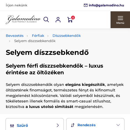
info@galamodino.hu
Írjon nekünk
0
Menü
Bevezetés
Férfiak
Díszzsebkendők
Selyem díszzsebkendők
Selyem díszzsebkendő
Selyem férfi díszzsebkendők – luxus
érintése az öltözéken
Selyem díszzsebkendők olyan
elegáns kiegészítők
, amelyek
öltözetének finomságot, természetes fényt és kifinomult
megjelenést kölcsönöznek. Valódi selyemből készülnek, és
tökéletesen illenek formális és smart-casual stílushoz,
biztosítva
a luxus utolsó simítását
megjelenésén.
Rendezés
Szűrő