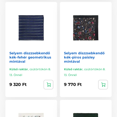
Selyem díszzsebkendő
Selyem díszzsebkendő
kék-fehér geometrikus
kék-piros paisley
mintával
mintával
Külső raktár
,
csütörtökön 8.
Külső raktár
,
csütörtökön 8.
13. Önnél
13. Önnél
9 320 Ft
9 770 Ft