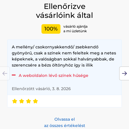
Ellenőrizve
vásárlóink által
vásárló ajánlja
100%
a mi üzletünk
A mellény/ csokornyakkendő/ zsebkendő
gyönyörű, csak a színek nem feleltek meg a netes
képeknek, a valóságban sokkal halványabbak, de
szerencsére a bézs öltönyhöz így is illik
A weboldalon lévő színek hűsége
Ellenőrzött vásárló, 3. 8. 2026
Olvassa el
az összes értékelést