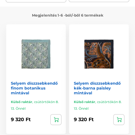
Megjelenítés 1-6 -ból/-ből 6 termékek
Selyem díszzsebkendő
Selyem díszzsebkendő
finom botanikus
kék-barna paisley
mintával
mintával
Külső raktár
,
csütörtökön 8.
Külső raktár
,
csütörtökön 8.
13. Önnél
13. Önnél
9 320 Ft
9 320 Ft