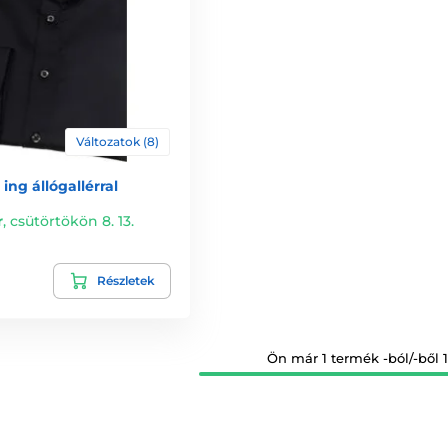
Változatok (8)
 ing állógallérral
r
,
csütörtökön 8. 13.
Részletek
Ön már 1 termék -ból/-ből 1