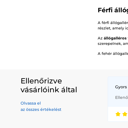
Férfi áll
A férfi állógall
részlet, amely i
Az
állógalléros 
szerepelnek, am
A fehér állógal
Ellenőrizve
Gyors 
vásárlóink által
Ellenő
Olvassa el
az összes értékelést