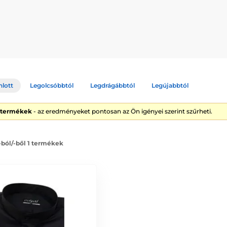
nlott
Legolcsóbbtól
Legdrágábbtól
Legújabbtól
1 termékek
- az eredményeket pontosan az Ön igényei szerint szűrheti.
 -ból/-ből 1 termékek