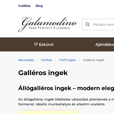
Szállítás
Blog
Például ter
🤍 Esküvő
Ajándéko
Bevezetés
Férfiak
Férfi ingek
Galléros ingek
Galléros ingek
Állógalléros ingek – modern el
Az állógalléros ingek tökéletes választást jelentenek a
farmerrel. Ideális munkahelyre és alkalmi viseletre.