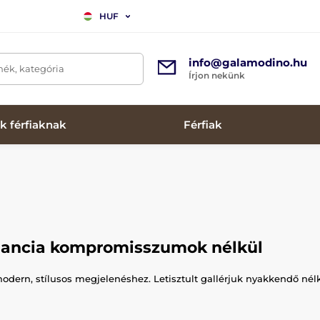
HUF
info@galamodino.hu
mék, kategória
Írjon nekünk
k férfiaknak
Férfiak
egancia kompromisszumok nélkül
 modern, stílusos megjelenéshez. Letisztult gallérjuk nyakkendő né