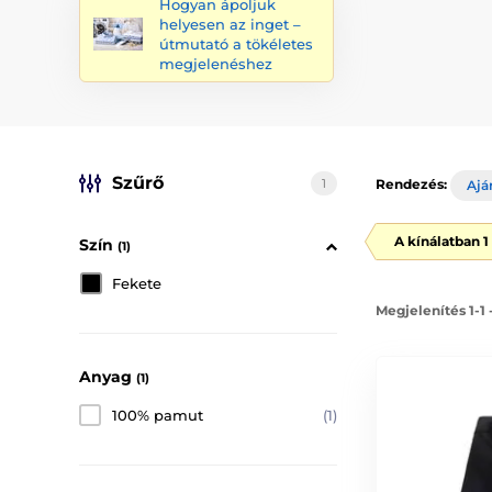
Hogyan ápoljuk
helyesen az inget –
útmutató a tökéletes
megjelenéshez
Szűrő
1
Rendezés:
Ajá
A kínálatban 
Szín
(1)
Fekete
Megjelenítés 1-1
Anyag
(1)
100% pamut
(1)