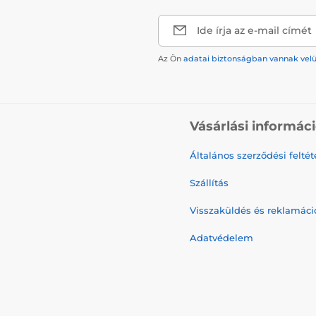
Ide írja az e-mail címét
Az Ön
adatai biztonságban vannak vel
Vásárlási informác
Általános szerződési feltét
Szállítás
Visszaküldés és reklamáci
Adatvédelem