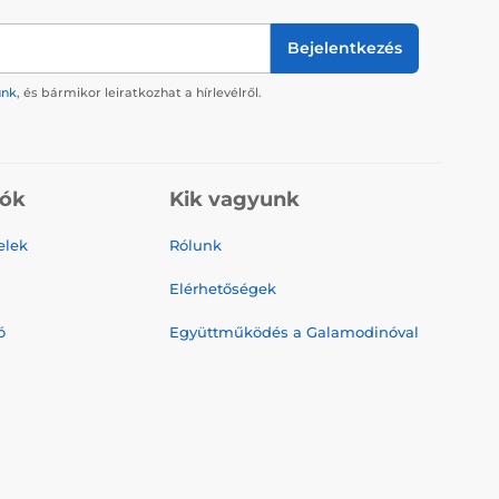
Bejelentkezés
ünk
, és bármikor leiratkozhat a hírlevélről.
iók
Kik vagyunk
elek
Rólunk
Elérhetőségek
ó
Együttműködés a Galamodinóval