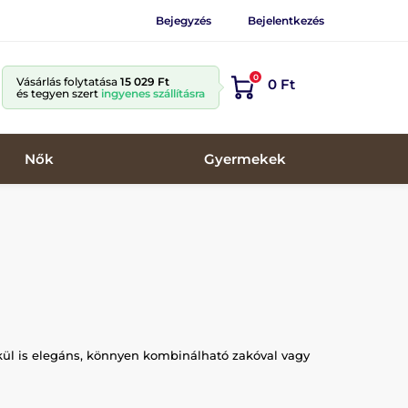
Bejegyzés
Bejelentkezés
0
Vásárlás folytatása
15 029 Ft
0 Ft
és tegyen szert
ingyenes szállításra
Nők
Gyermekek
lkül is elegáns, könnyen kombinálható zakóval vagy