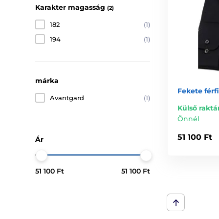
Karakter magasság
(2)
182
(1)
194
(1)
márka
Fekete férfi
Avantgard
(1)
Külső raktá
Önnél
51 100 Ft
Ár
51 100 Ft
51 100 Ft