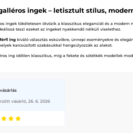
ógalléros ingek – letisztult stílus, mode
éros ingek tökéletesen ötvözik a klasszikus eleganciát és a modern 
deálissá teszi ezeket az ingeket nyakkendő nélküli viselethez.
férfi ing
kiváló választás esküvőkre, ünnepi eseményekre és elegán
elyek karcsúsított szabásukkal hangsúlyozzák az alakot.
léros ing időtlen klasszikus, míg a fekete és sötétkék modellek mo
vásárlás
rzött vásárló, 26. 6. 2026