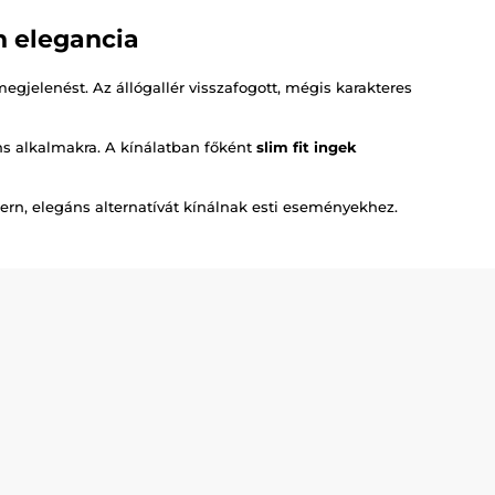
rn elegancia
megjelenést. Az állógallér visszafogott, mégis karakteres
s alkalmakra. A kínálatban főként
slim fit ingek
dern, elegáns alternatívát kínálnak esti eseményekhez.