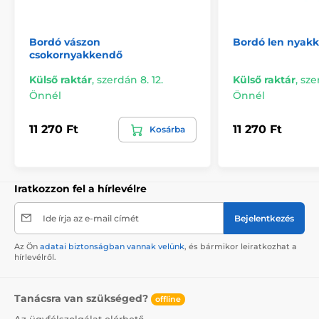
Bordó vászon
Bordó len nyak
csokornyakkendő
Külső raktár
,
szerdán 8. 12.
Külső raktár
,
sze
Önnél
Önnél
11 270 Ft
11 270 Ft
Kosárba
Iratkozzon fel a hírlevélre
Ide írja az e-mail címét
Bejelentkezés
Az Ön
adatai biztonságban vannak velünk
, és bármikor leiratkozhat a
hírlevélről.
Tanácsra van szükséged?
offline
Az ügyfélszolgálat elérhető