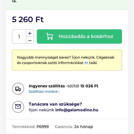
12.
5 260 Ft
Hozzáadás a kosárhoz
Nagyobb mennyiséget keres? Írjon nekünk. Cégeknek
és csoportoknak szóló információkat
itt
talál.
Ingyenes szállítás
-tól/től
15 026 Ft
Szállítási módok ›
Tanácsra van szüksége?
Írjon nekünk
info@galamodino.hu
Termékkód:
P6999
Garancia:
24 hónap