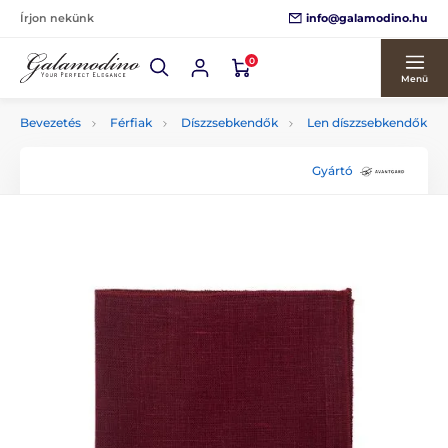
info@galamodino.hu
Írjon nekünk
0
Menü
Bevezetés
Férfiak
Díszzsebkendők
Len díszzsebkendők
Gyártó