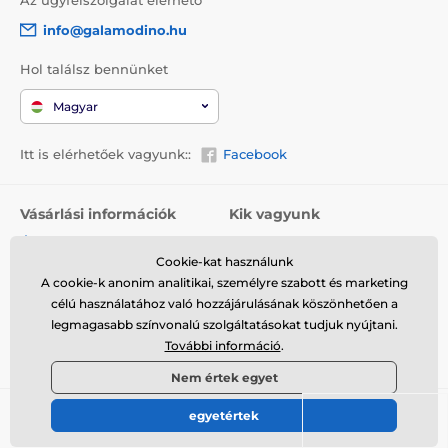
info@galamodino.hu
Hol találsz bennünket
Magyar
Itt is elérhetőek vagyunk::
Facebook
Vásárlási információk
Kik vagyunk
Általános szerződési
Rólunk
feltételek
Cookie-kat használunk
Elérhetőségek
A cookie-k anonim analitikai, személyre szabott és marketing
Szállítás
Együttműködés a
célú használatához való hozzájárulásának köszönhetően a
Visszaküldés és reklamáció
Galamodinóval
legmagasabb színvonalú szolgáltatásokat tudjuk nyújtani.
További információ
.
Adatvédelem
Nem értek egyet
egyetértek
© 2026 www.galamodino.hu ⦁ Webshop szolgáltatónk a
SIMPLIA.cz