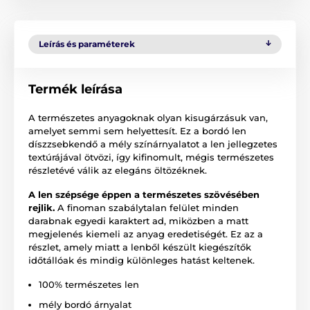
Leírás és paraméterek
Termék leírása
A természetes anyagoknak olyan kisugárzásuk van,
amelyet semmi sem helyettesít. Ez a bordó len
díszzsebkendő a mély színárnyalatot a len jellegzetes
textúrájával ötvözi, így kifinomult, mégis természetes
részletévé válik az elegáns öltözéknek.
A len szépsége éppen a természetes szövésében
rejlik.
A finoman szabálytalan felület minden
darabnak egyedi karaktert ad, miközben a matt
megjelenés kiemeli az anyag eredetiségét. Ez az a
részlet, amely miatt a lenből készült kiegészítők
időtállóak és mindig különleges hatást keltenek.
100% természetes len
mély bordó árnyalat