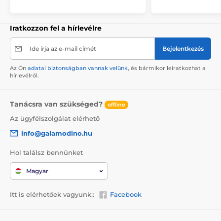
Iratkozzon fel a hírlevélre
Ide írja az e-mail címét
Bejelentkezés
Az Ön
adatai biztonságban vannak velünk
, és bármikor leiratkozhat a
hírlevélről.
Tanácsra van szükséged?
offline
Az ügyfélszolgálat elérhető
info@galamodino.hu
Hol találsz bennünket
Magyar
Itt is elérhetőek vagyunk::
Facebook