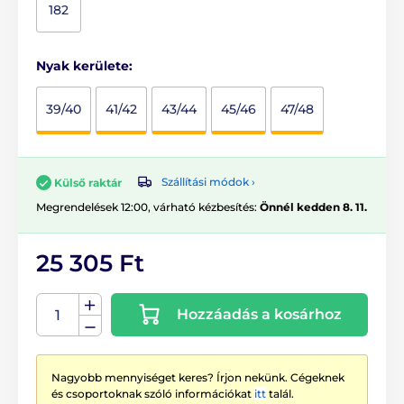
182
Nyak kerülete:
39/40
41/42
43/44
45/46
47/48
Szállítási módok ›
Külső raktár
Megrendelések 12:00, várható kézbesítés:
Önnél kedden 8. 11.
25 305 Ft
Hozzáadás a kosárhoz
Nagyobb mennyiséget keres? Írjon nekünk. Cégeknek
és csoportoknak szóló információkat
itt
talál.