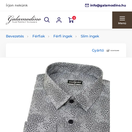
info@galamodino.hu
Írjon nekünk
0
Menü
Bevezetés
Férfiak
Férfi ingek
Slim ingek
Gyártó