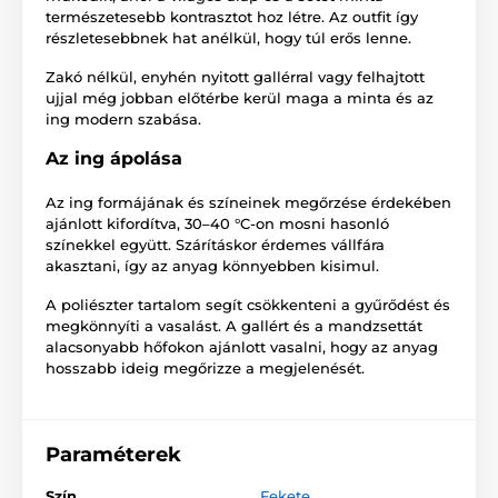
természetesebb kontrasztot hoz létre. Az outfit így
részletesebbnek hat anélkül, hogy túl erős lenne.
Zakó nélkül, enyhén nyitott gallérral vagy felhajtott
ujjal még jobban előtérbe kerül maga a minta és az
ing modern szabása.
Az ing ápolása
Az ing formájának és színeinek megőrzése érdekében
ajánlott kifordítva, 30–40 °C-on mosni hasonló
színekkel együtt. Szárításkor érdemes vállfára
akasztani, így az anyag könnyebben kisimul.
A poliészter tartalom segít csökkenteni a gyűrődést és
megkönnyíti a vasalást. A gallért és a mandzsettát
alacsonyabb hőfokon ajánlott vasalni, hogy az anyag
hosszabb ideig megőrizze a megjelenését.
Paraméterek
Szín
Fekete