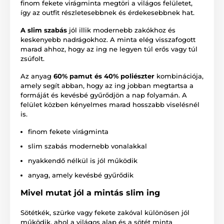
finom fekete virágminta megtöri a világos felületet,
így az outfit részletesebbnek és érdekesebbnek hat.
A slim szabás
jól illik modernebb zakókhoz és
keskenyebb nadrágokhoz. A minta elég visszafogott
marad ahhoz, hogy az ing ne legyen túl erős vagy túl
zsúfolt.
Az anyag
60% pamut és 40% poliészter
kombinációja,
amely segít abban, hogy az ing jobban megtartsa a
formáját és kevésbé gyűrődjön a nap folyamán. A
felület közben kényelmes marad hosszabb viselésnél
is.
finom fekete virágminta
slim szabás modernebb vonalakkal
nyakkendő nélkül is jól működik
anyag, amely kevésbé gyűrődik
Mivel mutat jól a mintás slim ing
Sötétkék, szürke vagy fekete zakóval különösen jól
működik, ahol a világos alap és a sötét minta