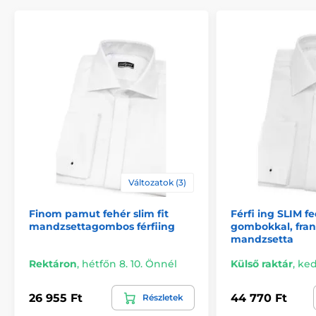
Változatok (3)
Finom pamut fehér slim fit
Férfi ing SLIM f
mandzsettagombos férfiing
gombokkal, fran
mandzsetta
Rektáron
,
hétfőn 8. 10. Önnél
Külső raktár
,
ked
26 955 Ft
44 770 Ft
Részletek