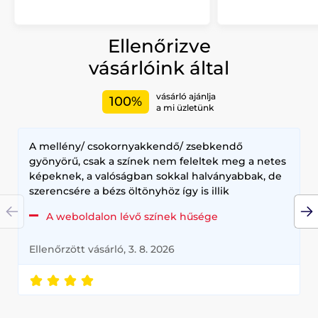
Ellenőrizve
vásárlóink által
vásárló ajánlja
100%
a mi üzletünk
A mellény/ csokornyakkendő/ zsebkendő
gyönyörű, csak a színek nem feleltek meg a netes
képeknek, a valóságban sokkal halványabbak, de
szerencsére a bézs öltönyhöz így is illik
A weboldalon lévő színek hűsége
Ellenőrzött vásárló, 3. 8. 2026