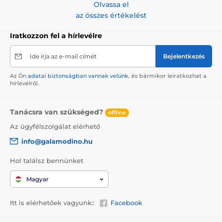
Olvassa el
az összes értékelést
Iratkozzon fel a hírlevélre
Ide írja az e-mail címét
Bejelentkezés
Az Ön
adatai biztonságban vannak velünk
, és bármikor leiratkozhat a
hírlevélről.
Tanácsra van szükséged?
offline
Az ügyfélszolgálat elérhető
info@galamodino.hu
Hol találsz bennünket
Magyar
Itt is elérhetőek vagyunk::
Facebook