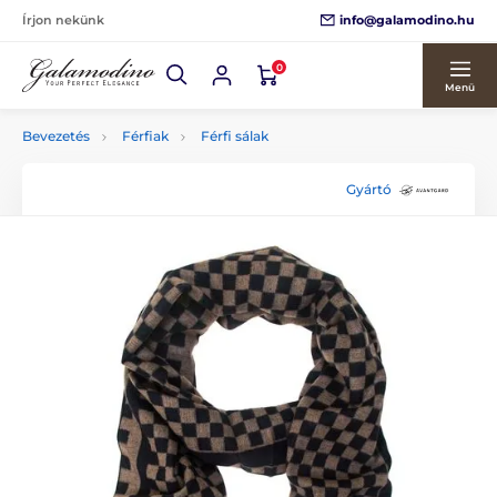
info@galamodino.hu
Írjon nekünk
0
Menü
Bevezetés
Férfiak
Férfi sálak
Gyártó