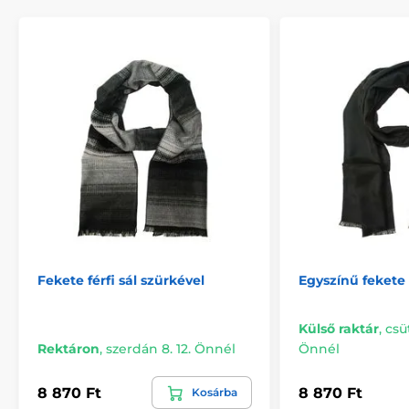
Fekete férfi sál szürkével
Egyszínű fekete f
Külső raktár
,
csü
Rektáron
,
szerdán 8. 12. Önnél
Önnél
8 870 Ft
8 870 Ft
Kosárba