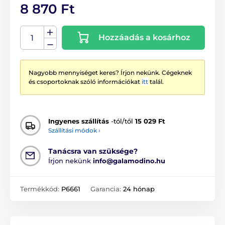
8 870 Ft
Hozzáadás a kosárhoz
Nagyobb mennyiséget keres? Írjon nekünk. Cégeknek
és csoportoknak szóló információkat
itt
talál.
Ingyenes szállítás
-tól/től
15 029 Ft
Szállítási módok ›
Tanácsra van szüksége?
Írjon nekünk
info@galamodino.hu
Termékkód:
P6661
Garancia:
24 hónap