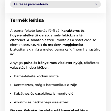
Leírás és paraméterek
Termék leírása
A barna-fekete kockás férfi sál
karakteres és
figyelemfelkeltő darab
, amely feldobja a téli
öltözéket. A sakktáblaszerű minta és a sötét oldalsó
elemek
strukturált és modern megjelenést
biztosítanak, míg a meleg barna csík finom hangsúlyt
ad.
Anyaga
puha és kényelmes viseletet nyújt
, tökéletes
választás hideg időben.
Barna-fekete kockás minta
Kontrasztos, mégis harmonikus dizájn
Kabáthoz és dzsekihez is megfelelő
Alkalmi és hétköznapi viselethez
Barna-fekete kockás sál kombinálása