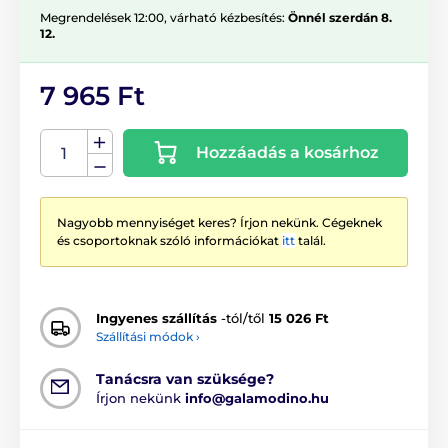
Megrendelések 12:00, várható kézbesítés:
Önnél szerdán 8.
12.
7 965 Ft
Hozzáadás a kosárhoz
Nagyobb mennyiséget keres? Írjon nekünk. Cégeknek
és csoportoknak szóló információkat
itt
talál.
Ingyenes szállítás
-tól/től
15 026 Ft
Szállítási módok ›
Tanácsra van szüksége?
Írjon nekünk
info@galamodino.hu