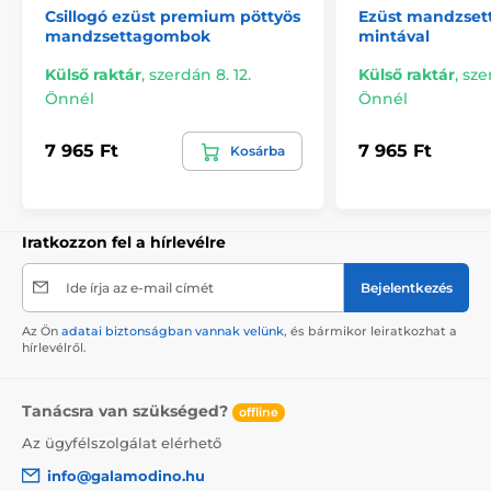
Csillogó ezüst premium pöttyös
Ezüst mandzse
mandzsettagombok
mintával
Külső raktár
,
szerdán 8. 12.
Külső raktár
,
sze
Önnél
Önnél
7 965 Ft
7 965 Ft
Kosárba
Iratkozzon fel a hírlevélre
Ide írja az e-mail címét
Bejelentkezés
Az Ön
adatai biztonságban vannak velünk
, és bármikor leiratkozhat a
hírlevélről.
Tanácsra van szükséged?
offline
Az ügyfélszolgálat elérhető
info@galamodino.hu