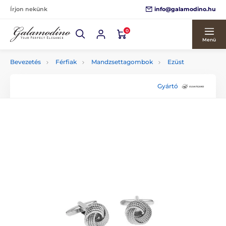
info@galamodino.hu
Írjon nekünk
0
Menü
Bevezetés
Férfiak
Mandzsettagombok
Ezüst
Gyártó