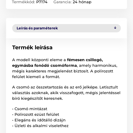
Termékkód:
P7174
Garancia:
24 hónap
Leírás és paraméterek
Termék leírása
A modell központi eleme a
fémesen csillogó,
egymásba fonódó csomóforma
, amely harmonikus,
mégis karakteres megjelenést biztosít. A polírozott
felület kiemeli a formát.
A csomó az összetartozás és az erő jelképe. Letisztult
választás azoknak, akik visszafogott, mégis jelentéssel
bíró kiegészítőt keresnek.
• Csomó mintázat
• Polírozott ezüst felület
• Elegáns és időtálló dizájn
• Üzleti és alkalmi viselethez