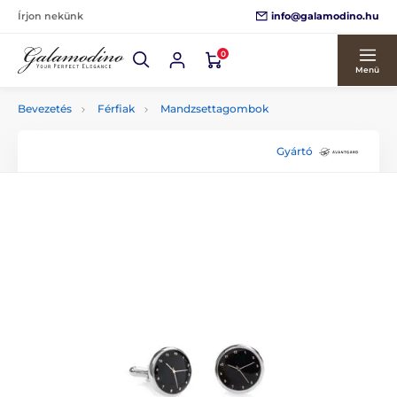
info@galamodino.hu
Írjon nekünk
0
Menü
Bevezetés
Férfiak
Mandzsettagombok
Gyártó