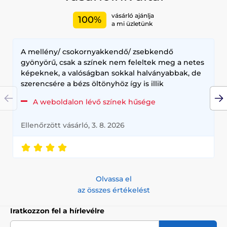
vásárló ajánlja
100%
a mi üzletünk
A mellény/ csokornyakkendő/ zsebkendő
gyönyörű, csak a színek nem feleltek meg a netes
képeknek, a valóságban sokkal halványabbak, de
szerencsére a bézs öltönyhöz így is illik
A weboldalon lévő színek hűsége
Ellenőrzött vásárló, 3. 8. 2026
Olvassa el
az összes értékelést
Iratkozzon fel a hírlevélre