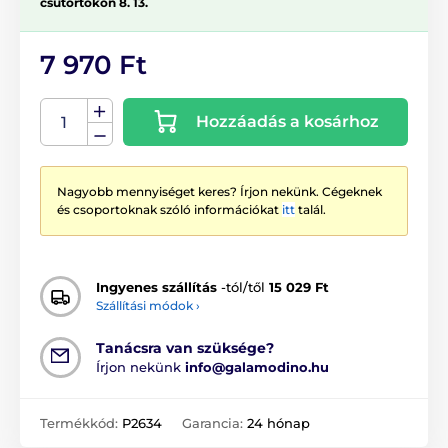
csütörtökön 8. 13.
7 970 Ft
Hozzáadás a kosárhoz
Nagyobb mennyiséget keres? Írjon nekünk. Cégeknek
és csoportoknak szóló információkat
itt
talál.
Ingyenes szállítás
-tól/től
15 029 Ft
Szállítási módok ›
Tanácsra van szüksége?
Írjon nekünk
info@galamodino.hu
Termékkód:
P2634
Garancia:
24 hónap