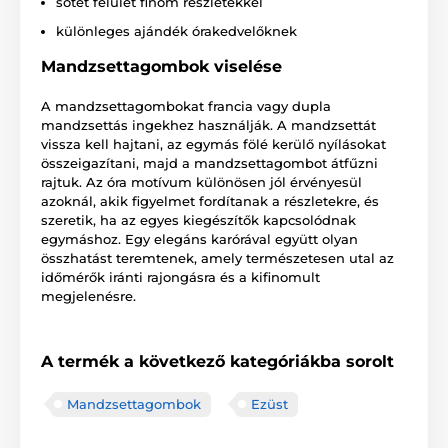
sötét felület finom részletekkel
különleges ajándék órakedvelőknek
Mandzsettagombok viselése
A mandzsettagombokat francia vagy dupla
mandzsettás ingekhez használják. A mandzsettát
vissza kell hajtani, az egymás fölé kerülő nyílásokat
összeigazítani, majd a mandzsettagombot átfűzni
rajtuk. Az óra motívum különösen jól érvényesül
azoknál, akik figyelmet fordítanak a részletekre, és
szeretik, ha az egyes kiegészítők kapcsolódnak
egymáshoz. Egy elegáns karórával együtt olyan
összhatást teremtenek, amely természetesen utal az
időmérők iránti rajongásra és a kifinomult
megjelenésre.
A termék a következő kategóriákba sorolt
Mandzsettagombok
Ezüst