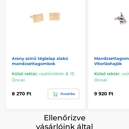
Arany színű téglalap alakú
Mandzsettago
mandzsettagombok
Vitorláshajók
Külső raktár
,
csütörtökön 8. 13.
Külső raktár
,
csü
Önnél
Önnél
8 270 Ft
9 920 Ft
Kosárba
Ellenőrizve
vásárlóink által