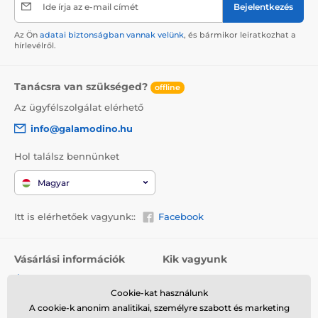
Ide írja az e-mail címét
Bejelentkezés
Az Ön
adatai biztonságban vannak velünk
, és bármikor leiratkozhat a
hírlevélről.
Tanácsra van szükséged?
offline
Az ügyfélszolgálat elérhető
info@galamodino.hu
Hol találsz bennünket
Magyar
Itt is elérhetőek vagyunk::
Facebook
Vásárlási információk
Kik vagyunk
Általános szerződési
Rólunk
feltételek
Cookie-kat használunk
Elérhetőségek
A cookie-k anonim analitikai, személyre szabott és marketing
Szállítás