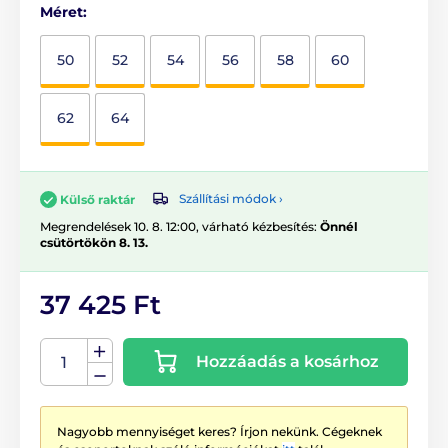
Méret:
50
52
54
56
58
60
62
64
Szállítási módok ›
Külső raktár
Megrendelések 10. 8. 12:00, várható kézbesítés:
Önnél
csütörtökön 8. 13.
37 425 Ft
Hozzáadás a kosárhoz
Nagyobb mennyiséget keres? Írjon nekünk. Cégeknek