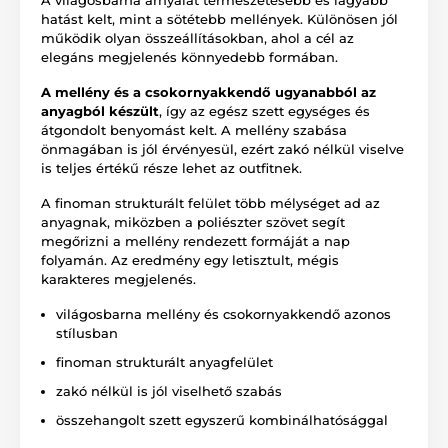
hatást kelt, mint a sötétebb mellények. Különösen jól
működik olyan összeállításokban, ahol a cél az
elegáns megjelenés könnyedebb formában.
A mellény és a csokornyakkendő ugyanabból az
anyagból készült
, így az egész szett egységes és
átgondolt benyomást kelt. A mellény szabása
önmagában is jól érvényesül, ezért zakó nélkül viselve
is teljes értékű része lehet az outfitnek.
A finoman strukturált felület több mélységet ad az
anyagnak, miközben a poliészter szövet segít
megőrizni a mellény rendezett formáját a nap
folyamán. Az eredmény egy letisztult, mégis
karakteres megjelenés.
világosbarna mellény és csokornyakkendő azonos
stílusban
finoman strukturált anyagfelület
zakó nélkül is jól viselhető szabás
összehangolt szett egyszerű kombinálhatósággal