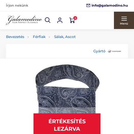
info@galamodino.hu
Írjon nekünk
0
Menü
Bevezetés
Férfiak
Sálak, Ascot
Gyártó
ÉRTÉKESÍTÉS
LEZÁRVA