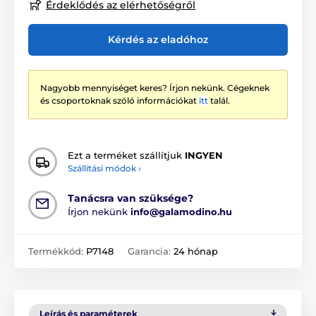
Érdeklődés az elérhetőségről
Kérdés az eladóhoz
Nagyobb mennyiséget keres? Írjon nekünk. Cégeknek
és csoportoknak szóló információkat
itt
talál.
Ezt a terméket szállítjuk
INGYEN
Szállítási módok ›
Tanácsra van szüksége?
Írjon nekünk
info@galamodino.hu
Termékkód:
P7148
Garancia:
24 hónap
Leírás és paraméterek