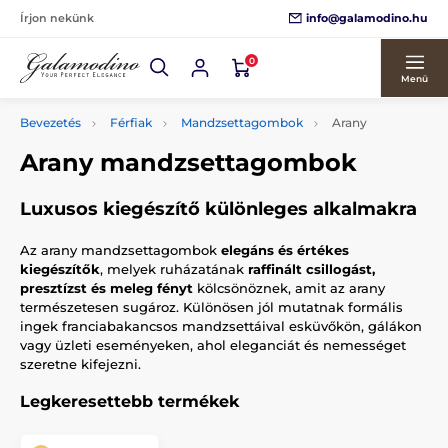
info@galamodino.hu
Írjon nekünk
0
Menü
Bevezetés
Férfiak
Mandzsettagombok
Arany
Arany mandzsettagombok
Luxusos kiegészítő különleges alkalmakra
Az arany mandzsettagombok
elegáns és értékes
kiegészítők
, melyek ruházatának
raffinált csillogást,
presztízst és meleg fényt
kölcsönöznek, amit az arany
természetesen sugároz. Különösen jól mutatnak formális
ingek franciabakancsos mandzsettáival esküvőkön, gálákon
vagy üzleti eseményeken, ahol eleganciát és nemességet
szeretne kifejezni.
Legkeresettebb termékek