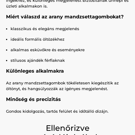
ingekhez, és különleges megjelenést biztosítanak ünnepi és
üzleti alkalmakon is.
Miért válaszd az arany mandzsettagombokat?
klasszikus és elegáns megjelenés
ideális formális öltözékhez
alkalmas esküvőkre és eseményekre
stílusos ajándék férfiaknak
Különleges alkalmakra
Az arany mandzsettagombok tökéletesen kiegészítik az
öltönyt, és hangsúlyozzák az igényes megjelenést.
Minőség és precizitás
Gondos kidolgozás, tartós felület és időtálló dizájn.
Ellenőrizve