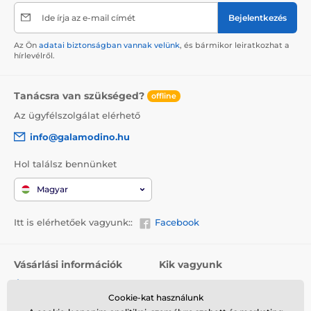
Ide írja az e-mail címét
Bejelentkezés
Az Ön
adatai biztonságban vannak velünk
, és bármikor leiratkozhat a
hírlevélről.
Tanácsra van szükséged?
offline
Az ügyfélszolgálat elérhető
info@galamodino.hu
Hol találsz bennünket
Magyar
Itt is elérhetőek vagyunk::
Facebook
Vásárlási információk
Kik vagyunk
Általános szerződési
Rólunk
feltételek
Cookie-kat használunk
Elérhetőségek