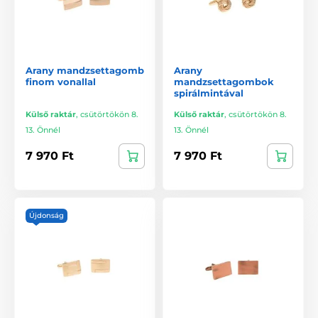
Arany mandzsettagomb
Arany
finom vonallal
mandzsettagombok
spirálmintával
Külső raktár
,
csütörtökön 8.
Külső raktár
,
csütörtökön 8.
13. Önnél
13. Önnél
7 970 Ft
7 970 Ft
Újdonság