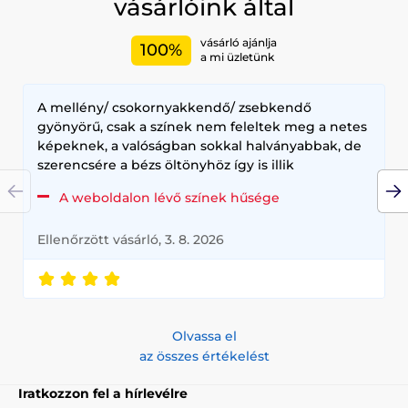
vásárlóink által
vásárló ajánlja
100%
a mi üzletünk
A mellény/ csokornyakkendő/ zsebkendő
gyönyörű, csak a színek nem feleltek meg a netes
képeknek, a valóságban sokkal halványabbak, de
szerencsére a bézs öltönyhöz így is illik
A weboldalon lévő színek hűsége
Ellenőrzött vásárló, 3. 8. 2026
Olvassa el
az összes értékelést
Iratkozzon fel a hírlevélre