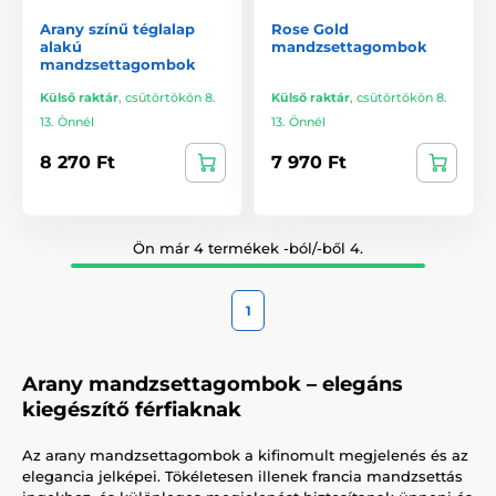
Arany színű téglalap
Rose Gold
alakú
mandzsettagombok
mandzsettagombok
Külső raktár
,
csütörtökön 8.
Külső raktár
,
csütörtökön 8.
13. Önnél
13. Önnél
8 270 Ft
7 970 Ft
Ön már 4 termékek -ból/-ből 4.
1
Arany mandzsettagombok – elegáns
kiegészítő férfiaknak
Az arany mandzsettagombok a kifinomult megjelenés és az
elegancia jelképei. Tökéletesen illenek francia mandzsettás