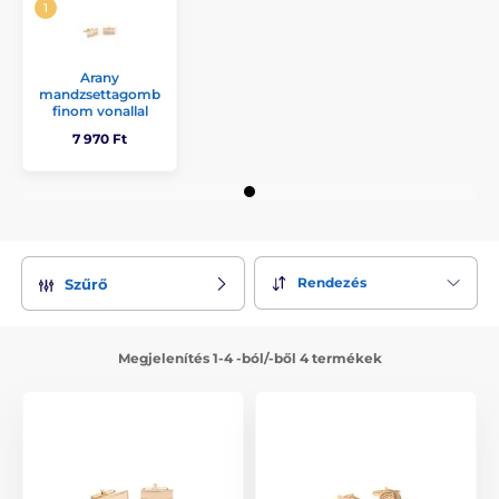
Arany
mandzsettagomb
finom vonallal
7 970 Ft
Rendezés
Szűrő
Megjelenítés 1-4 -ból/-ből 4 termékek