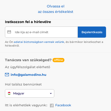
Olvassa el
az összes értékelést
Iratkozzon fel a hírlevélre
Ide írja az e-mail címét
Bejelentkezés
Az Ön
adatai biztonságban vannak velünk
, és bármikor leiratkozhat a
hírlevélről.
Tanácsra van szükséged?
offline
Az ügyfélszolgálat elérhető
info@galamodino.hu
Hol találsz bennünket
Magyar
Itt is elérhetőek vagyunk::
Facebook