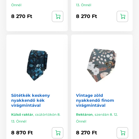
Önnél
13. Önnél
8 270 Ft
8 270 Ft
Sötétkék keskeny
Vintage zöld
nyakkendő kék
nyakkendő finom
virágmintával
virágmintával
Külső raktár
,
csütörtökön 8.
Rektáron
,
szerdán 8. 12.
13. Önnél
Önnél
8 870 Ft
8 270 Ft