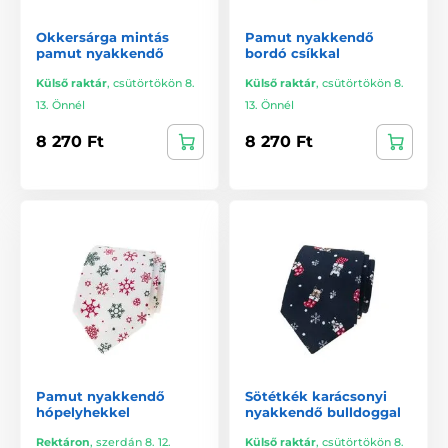
Okkersárga mintás
Pamut nyakkendő
pamut nyakkendő
bordó csíkkal
Külső raktár
,
csütörtökön 8.
Külső raktár
,
csütörtökön 8.
13. Önnél
13. Önnél
8 270 Ft
8 270 Ft
Pamut nyakkendő
Sötétkék karácsonyi
hópelyhekkel
nyakkendő bulldoggal
Rektáron
,
szerdán 8. 12.
Külső raktár
,
csütörtökön 8.