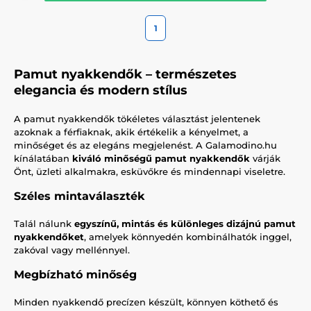
1
Pamut nyakkendők – természetes
elegancia és modern stílus
A pamut nyakkendők tökéletes választást jelentenek
azoknak a férfiaknak, akik értékelik a kényelmet, a
minőséget és az elegáns megjelenést. A Galamodino.hu
kínálatában
kiváló minőségű pamut nyakkendők
várják
Önt, üzleti alkalmakra, esküvőkre és mindennapi viseletre.
Széles mintaválaszték
Talál nálunk
egyszínű, mintás és különleges dizájnú pamut
nyakkendőket
, amelyek könnyedén kombinálhatók inggel,
zakóval vagy mellénnyel.
Megbízható minőség
Minden nyakkendő precízen készült, könnyen köthető és