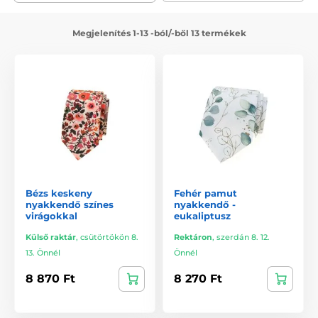
Megjelenítés 1-13 -ból/-ből 13 termékek
Bézs keskeny
Fehér pamut
nyakkendő színes
nyakkendő -
virágokkal
eukaliptusz
Külső raktár
,
csütörtökön 8.
Rektáron
,
szerdán 8. 12.
13. Önnél
Önnél
8 870 Ft
8 270 Ft