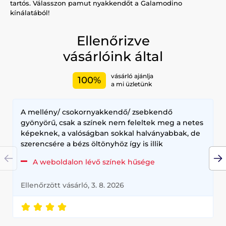
tartós. Válasszon pamut nyakkendőt a Galamodino
kínálatából!
Ellenőrizve
vásárlóink által
vásárló ajánlja
100%
a mi üzletünk
A mellény/ csokornyakkendő/ zsebkendő
gyönyörű, csak a színek nem feleltek meg a netes
képeknek, a valóságban sokkal halványabbak, de
szerencsére a bézs öltönyhöz így is illik
A weboldalon lévő színek hűsége
Ellenőrzött vásárló, 3. 8. 2026