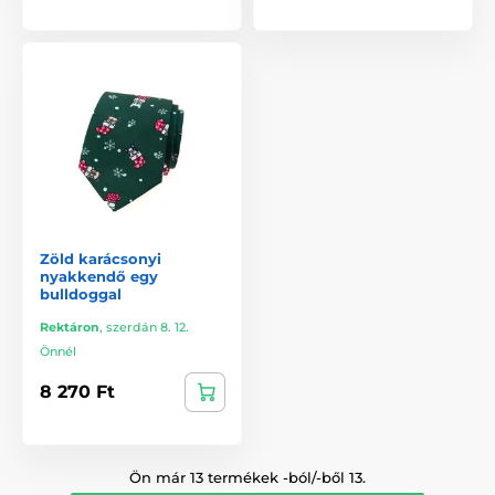
Zöld karácsonyi
nyakkendő egy
bulldoggal
Rektáron
,
szerdán 8. 12.
Önnél
8 270 Ft
Ön már 13 termékek -ból/-ből 13.