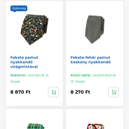
Újdonság
Fekete pamut
Fekete-fehér pamut
nyakkendő
keskeny nyakkendő
virágmintával
Rektáron
,
szerdán 8. 12.
Külső raktár
,
csütörtökön 8.
Önnél
13. Önnél
8 870 Ft
8 270 Ft