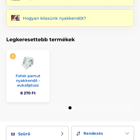
Hogyan kössünk nyakkendőt?
Legkeresettebb termékek
Fehér pamut
nyakkendő -
eukaliptusz
8 270 Ft
Rendezés
Szűrő