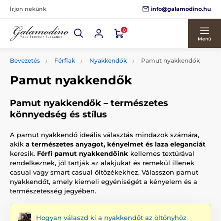
info@galamodino.hu
Írjon nekünk
0
Menü
Bevezetés
Férfiak
Nyakkendők
Pamut nyakkendők
Pamut nyakkendők
Pamut nyakkendők – természetes
könnyedség és stílus
A pamut nyakkendő ideális választás mindazok számára,
akik
a természetes anyagot, kényelmet és laza eleganciát
keresik.
Férfi pamut nyakkendőink
kellemes textúrával
rendelkeznek, jól tartják az alakjukat és remekül illenek
casual vagy smart casual öltözékekhez. Válasszon pamut
nyakkendőt, amely kiemeli egyéniségét a kényelem és a
természetesség jegyében.
Hogyan válaszd ki a nyakkendőt az öltönyhöz