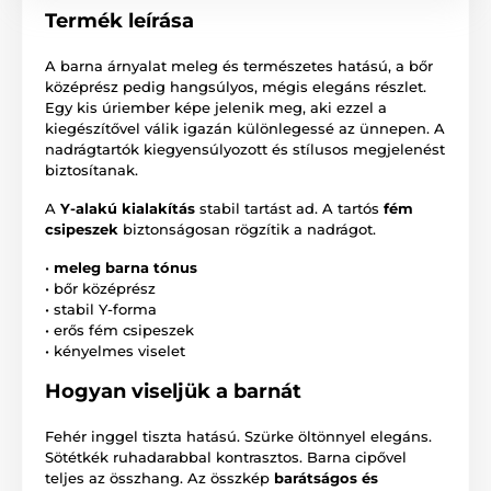
Termék leírása
A barna árnyalat meleg és természetes hatású, a bőr
középrész pedig hangsúlyos, mégis elegáns részlet.
Egy kis úriember képe jelenik meg, aki ezzel a
kiegészítővel válik igazán különlegessé az ünnepen. A
nadrágtartók kiegyensúlyozott és stílusos megjelenést
biztosítanak.
A
Y-alakú kialakítás
stabil tartást ad. A tartós
fém
csipeszek
biztonságosan rögzítik a nadrágot.
•
meleg barna tónus
• bőr középrész
• stabil Y-forma
• erős fém csipeszek
• kényelmes viselet
Hogyan viseljük a barnát
Fehér inggel tiszta hatású. Szürke öltönnyel elegáns.
Sötétkék ruhadarabbal kontrasztos. Barna cipővel
teljes az összhang. Az összkép
barátságos és