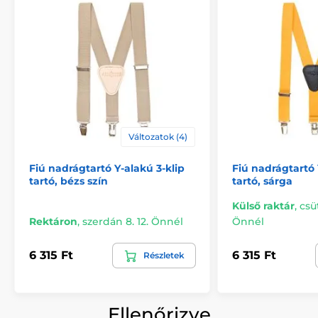
Változatok (4)
Fiú nadrágtartó Y-alakú 3-klip
Fiú nadrágtartó 
tartó, bézs szín
tartó, sárga
Külső raktár
,
csü
Rektáron
,
szerdán 8. 12. Önnél
Önnél
6 315 Ft
6 315 Ft
Részletek
Ellenőrizve