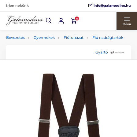
info@galamodino.hu
Írjon nekünk
0
Menü
Bevezetés
Gyermekek
Fiúruházat
Fiú nadrágtartók
Gyártó