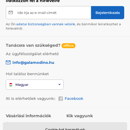
Iratkozzon fel a hírlevélre
Ide írja az e-mail címét
Bejelentkezés
Az Ön
adatai biztonságban vannak velünk
, és bármikor leiratkozhat a
hírlevélről.
Tanácsra van szükséged?
offline
Az ügyfélszolgálat elérhető
info@galamodino.hu
Hol találsz bennünket
Magyar
Itt is elérhetőek vagyunk::
Facebook
Vásárlási információk
Kik vagyunk
Általános szerződési
Rólunk
feltételek
Cookie-kat használunk