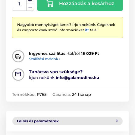
Hozzáadás a kosárhoz
Nagyobb mennyiséget keres? Írjon nekünk. Cégeknek
és csoportoknak szóló információkat
itt
talál.
Ingyenes szállítás
-tól/től
15 029 Ft
Szállítási módok ›
Tanácsra van szüksége?
Írjon nekünk
info@galamodino.hu
Termékkód:
P765
Garancia:
24 hónap
Leírás és paraméterek