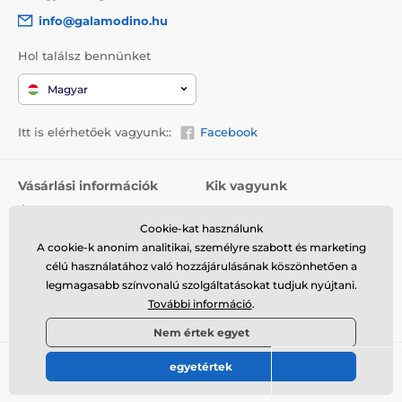
info@galamodino.hu
Hol találsz bennünket
Magyar
Itt is elérhetőek vagyunk::
Facebook
Vásárlási információk
Kik vagyunk
Általános szerződési
Rólunk
feltételek
Cookie-kat használunk
Elérhetőségek
A cookie-k anonim analitikai, személyre szabott és marketing
Szállítás
Együttműködés a
célú használatához való hozzájárulásának köszönhetően a
Visszaküldés és reklamáció
Galamodinóval
legmagasabb színvonalú szolgáltatásokat tudjuk nyújtani.
További információ
.
Adatvédelem
Nem értek egyet
egyetértek
© 2026 www.galamodino.hu ⦁ Webshop szolgáltatónk a
SIMPLIA.cz