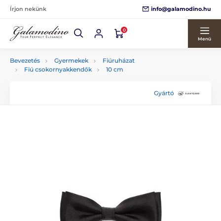
info@galamodino.hu
Írjon nekünk
0
Menü
Bevezetés
Gyermekek
Fiúruházat
Fiú csokornyakkendők
10 cm
Gyártó