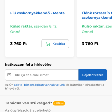
Fiú csokornyakkendő - Menta
Élénk rózsaszín 
csokornyakken
Külső raktár
,
szerdán 8. 12.
Külső raktár
,
sze
Önnél
Önnél
3 760 Ft
3 760 Ft
Kosárba
Iratkozzon fel a hírlevélre
Ide írja az e-mail címét
Bejelentkezés
Az Ön
adatai biztonságban vannak velünk
, és bármikor leiratkozhat a
hírlevélről.
Tanácsra van szükséged?
offline
Az ügyfélszolgálat elérhető