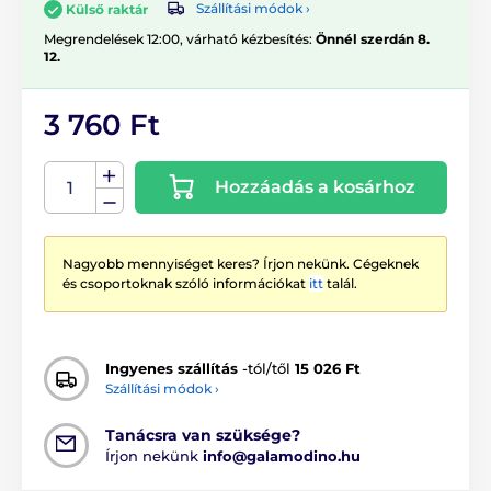
Szállítási módok ›
Külső raktár
Megrendelések 12:00, várható kézbesítés:
Önnél szerdán 8.
12.
3 760 Ft
Hozzáadás a kosárhoz
Nagyobb mennyiséget keres? Írjon nekünk. Cégeknek
és csoportoknak szóló információkat
itt
talál.
Ingyenes szállítás
-tól/től
15 026 Ft
Szállítási módok ›
Tanácsra van szüksége?
Írjon nekünk
info@galamodino.hu