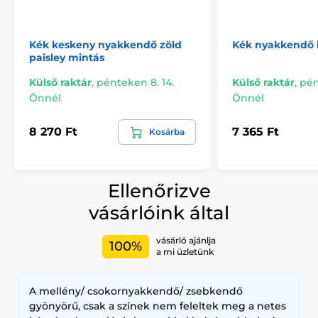
Kék keskeny nyakkendő zöld
Kék nyakkendő 
paisley mintás
Külső raktár
,
pénteken 8. 14.
Külső raktár
,
pén
Önnél
Önnél
8 270 Ft
7 365 Ft
Kosárba
Ellenőrizve
vásárlóink által
vásárló ajánlja
100%
a mi üzletünk
A mellény/ csokornyakkendő/ zsebkendő
gyönyörű, csak a színek nem feleltek meg a netes