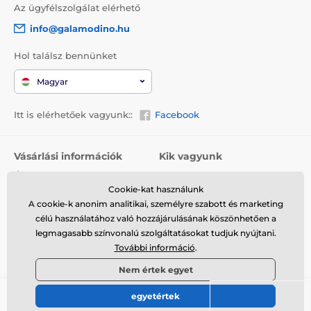
Az ügyfélszolgálat elérhető
info@galamodino.hu
Hol találsz bennünket
Magyar
Itt is elérhetőek vagyunk::
Facebook
Vásárlási információk
Kik vagyunk
Általános szerződési
Rólunk
feltételek
Cookie-kat használunk
Elérhetőségek
A cookie-k anonim analitikai, személyre szabott és marketing
Szállítás
Együttműködés a
célú használatához való hozzájárulásának köszönhetően a
Visszaküldés és reklamáció
Galamodinóval
legmagasabb színvonalú szolgáltatásokat tudjuk nyújtani.
További információ
.
Adatvédelem
Nem értek egyet
egyetértek
© 2026 www.galamodino.hu ⦁ Webshop szolgáltatónk a
SIMPLIA.cz