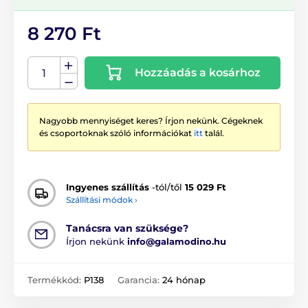
8 270 Ft
Hozzáadás a kosárhoz
Nagyobb mennyiséget keres? Írjon nekünk. Cégeknek
és csoportoknak szóló információkat
itt
talál.
Ingyenes szállítás
-tól/től
15 029 Ft
Szállítási módok ›
Tanácsra van szüksége?
Írjon nekünk
info@galamodino.hu
Termékkód:
P138
Garancia:
24 hónap