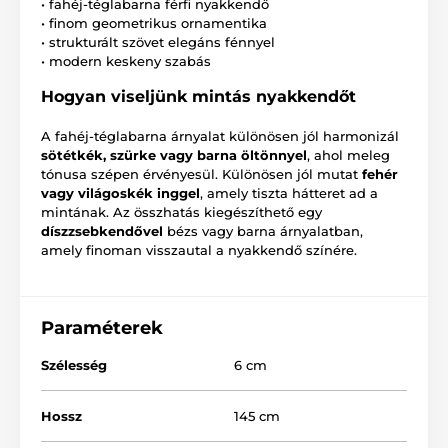
• fahéj-téglabarna férfi nyakkendő
• finom geometrikus ornamentika
• strukturált szövet elegáns fénnyel
• modern keskeny szabás
Hogyan viseljünk mintás nyakkendőt
A fahéj-téglabarna árnyalat különösen jól harmonizál
sötétkék, szürke vagy barna öltönnyel
, ahol meleg
tónusa szépen érvényesül. Különösen jól mutat
fehér
vagy világoskék inggel
, amely tiszta hátteret ad a
mintának. Az összhatás kiegészíthető egy
díszzsebkendővel
bézs vagy barna árnyalatban,
amely finoman visszautal a nyakkendő színére.
Paraméterek
Szélesség
6 cm
Hossz
145 cm