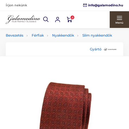
info@galamodino.hu
Írjon nekünk
0
Menü
Bevezetés
Férfiak
Nyakkendők
Slim nyakkendők
Gyártó