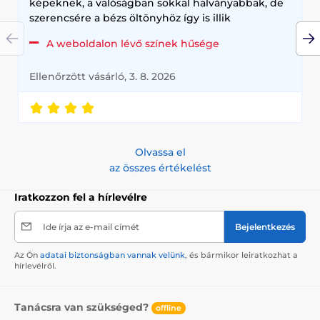
képeknek, a valóságban sokkal halványabbak, de
szerencsére a bézs öltönyhöz így is illik
A weboldalon lévő színek hűsége
Ellenőrzött vásárló, 3. 8. 2026
Olvassa el
az összes értékelést
Iratkozzon fel a hírlevélre
Ide írja az e-mail címét
Bejelentkezés
Az Ön
adatai biztonságban vannak velünk
, és bármikor leiratkozhat a
hírlevélről.
Tanácsra van szükséged?
offline