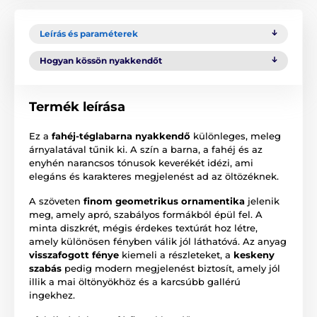
Leírás és paraméterek
Hogyan kössön nyakkendőt
Termék leírása
Ez a
fahéj-téglabarna nyakkendő
különleges, meleg
árnyalatával tűnik ki. A szín a barna, a fahéj és az
enyhén narancsos tónusok keverékét idézi, ami
elegáns és karakteres megjelenést ad az öltözéknek.
A szöveten
finom geometrikus ornamentika
jelenik
meg, amely apró, szabályos formákból épül fel. A
minta diszkrét, mégis érdekes textúrát hoz létre,
amely különösen fényben válik jól láthatóvá. Az anyag
visszafogott fénye
kiemeli a részleteket, a
keskeny
szabás
pedig modern megjelenést biztosít, amely jól
illik a mai öltönyökhöz és a karcsúbb gallérú
ingekhez.