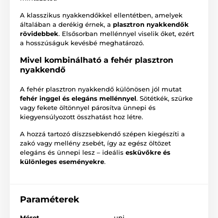
A klasszikus nyakkendőkkel ellentétben, amelyek
általában a derékig érnek, a
plasztron nyakkendők
rövidebbek
. Elsősorban mellénnyel viselik őket, ezért
a hosszúságuk kevésbé meghatározó.
Mivel kombinálható a fehér plasztron
nyakkendő
A fehér plasztron nyakkendő különösen jól mutat
fehér inggel és elegáns mellénnyel
. Sötétkék, szürke
vagy fekete öltönnyel párosítva ünnepi és
kiegyensúlyozott összhatást hoz létre.
A hozzá tartozó díszzsebkendő szépen kiegészíti a
zakó vagy mellény zsebét, így az egész öltözet
elegáns és ünnepi lesz – ideális
esküvőkre és
különleges eseményekre
.
Paraméterek
Méret
uni