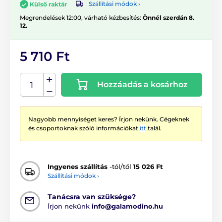
Szállítási módok ›
Külső raktár
Megrendelések 12:00, várható kézbesítés:
Önnél szerdán 8.
12.
5 710 Ft
Hozzáadás a kosárhoz
Nagyobb mennyiséget keres? Írjon nekünk. Cégeknek
és csoportoknak szóló információkat
itt
talál.
Ingyenes szállítás
-tól/től
15 026 Ft
Szállítási módok ›
Tanácsra van szüksége?
Írjon nekünk
info@galamodino.hu