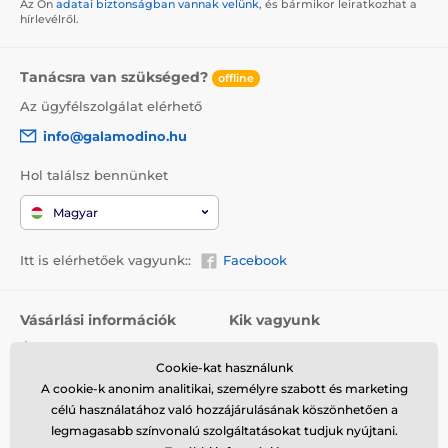
Az Ön
adatai biztonságban vannak velünk
, és bármikor leiratkozhat a
hírlevélről.
Tanácsra van szükséged?
offline
Az ügyfélszolgálat elérhető
info@galamodino.hu
Hol találsz bennünket
Magyar
Itt is elérhetőek vagyunk::
Facebook
Vásárlási információk
Kik vagyunk
Általános szerződési
Rólunk
feltételek
Cookie-kat használunk
Elérhetőségek
A cookie-k anonim analitikai, személyre szabott és marketing
Szállítás
Együttműködés a
célú használatához való hozzájárulásának köszönhetően a
Visszaküldés és reklamáció
Galamodinóval
legmagasabb színvonalú szolgáltatásokat tudjuk nyújtani.