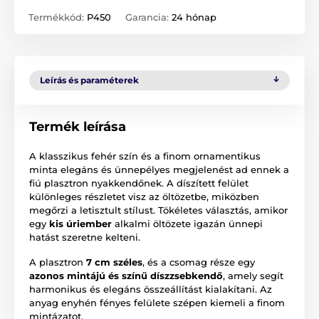
Termékkód:
P450
Garancia:
24 hónap
Leírás és paraméterek
Termék leírása
A klasszikus fehér szín és a finom ornamentikus
minta elegáns és ünnepélyes megjelenést ad ennek a
fiú plasztron nyakkendőnek. A díszített felület
különleges részletet visz az öltözetbe, miközben
megőrzi a letisztult stílust. Tökéletes választás, amikor
egy
kis úriember
alkalmi öltözete igazán ünnepi
hatást szeretne kelteni.
A plasztron
7 cm széles
, és a csomag része egy
azonos mintájú és színű díszzsebkendő
, amely segít
harmonikus és elegáns összeállítást kialakítani. Az
anyag enyhén fényes felülete szépen kiemeli a finom
mintázatot.