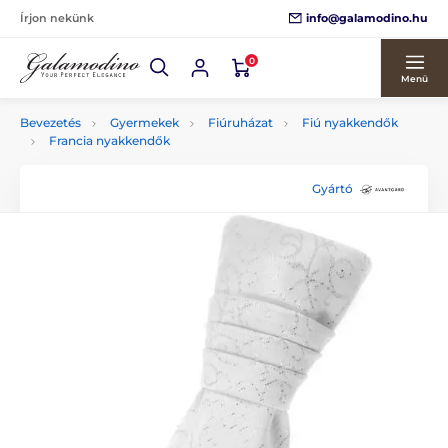
info@galamodino.hu
Írjon nekünk
0
Menü
Bevezetés
Gyermekek
Fiúruházat
Fiú nyakkendők
Francia nyakkendők
Gyártó