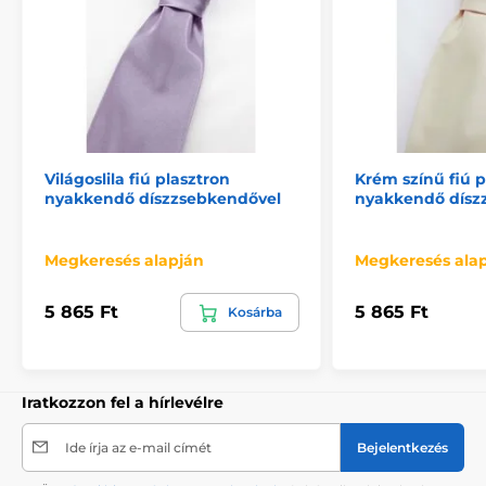
Világoslila fiú plasztron
Krém színű fiú p
nyakkendő díszzsebkendővel
nyakkendő dísz
Megkeresés alapján
Megkeresés ala
5 865 Ft
5 865 Ft
Kosárba
Iratkozzon fel a hírlevélre
Ide írja az e-mail címét
Bejelentkezés