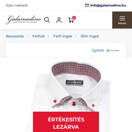
info@galamodino.hu
Írjon nekünk
0
Menü
Bevezetés
Férfiak
Férfi ingek
Slim ingek
Gyártó
ÉRTÉKESÍTÉS
LEZÁRVA