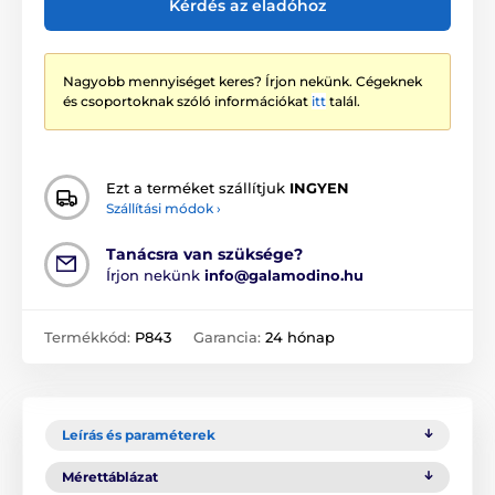
Kérdés az eladóhoz
Nagyobb mennyiséget keres? Írjon nekünk. Cégeknek
és csoportoknak szóló információkat
itt
talál.
Ezt a terméket szállítjuk
INGYEN
Szállítási módok ›
Tanácsra van szüksége?
Írjon nekünk
info@galamodino.hu
Termékkód:
P843
Garancia:
24 hónap
Leírás és paraméterek
Mérettáblázat