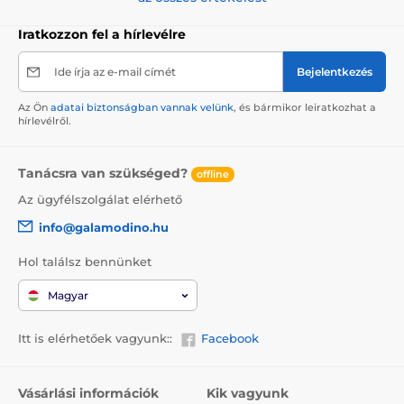
Iratkozzon fel a hírlevélre
Ide írja az e-mail címét
Bejelentkezés
Az Ön
adatai biztonságban vannak velünk
, és bármikor leiratkozhat a
hírlevélről.
Tanácsra van szükséged?
offline
Az ügyfélszolgálat elérhető
info@galamodino.hu
Hol találsz bennünket
Magyar
Itt is elérhetőek vagyunk::
Facebook
Vásárlási információk
Kik vagyunk