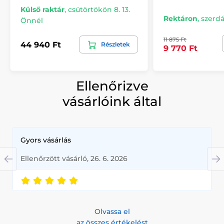
Külső raktár
,
csütörtökön 8. 13.
Rektáron
,
szerdá
Önnél
11 875 Ft
44 940 Ft
Részletek
9 770 Ft
Ellenőrizve
vásárlóink által
Gyors vásárlás
Ellenőrzött vásárló, 26. 6. 2026
Olvassa el
az összes értékelést