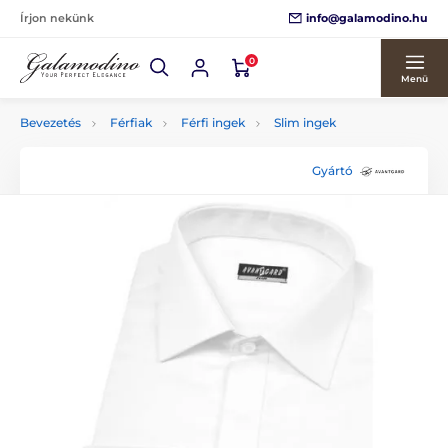
info@galamodino.hu
Írjon nekünk
0
Menü
Bevezetés
Férfiak
Férfi ingek
Slim ingek
Gyártó