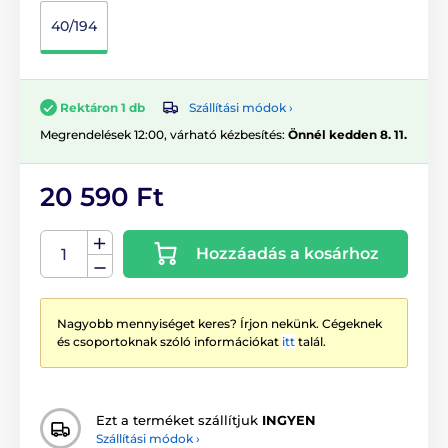
40/194
Szállítási módok ›
Rektáron 1 db
Megrendelések 12:00, várható kézbesítés:
Önnél kedden 8. 11.
20 590 Ft
Hozzáadás a kosárhoz
Nagyobb mennyiséget keres? Írjon nekünk. Cégeknek
és csoportoknak szóló információkat
itt
talál.
Ezt a terméket szállítjuk
INGYEN
Szállítási módok ›