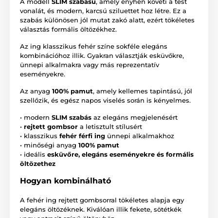
A modell
SLIM szabású
, amely enyhén követi a test
vonalát, és modern, karcsú sziluettet hoz létre. Ez a
szabás különösen jól mutat zakó alatt, ezért tökéletes
választás formális öltözékhez.
Az ing klasszikus fehér színe sokféle elegáns
kombinációhoz illik. Gyakran választják esküvőkre,
ünnepi alkalmakra vagy más reprezentatív
eseményekre.
Az anyag
100% pamut
, amely kellemes tapintású, jól
szellőzik, és egész napos viselés során is kényelmes.
• modern
SLIM szabás
az elegáns megjelenésért
•
rejtett gombsor
a letisztult stílusért
• klasszikus
fehér férfi ing
ünnepi alkalmakhoz
• minőségi anyag
100% pamut
• ideális
esküvőre, elegáns eseményekre és formális
öltözethez
Hogyan kombinálható
A fehér ing rejtett gombsorral tökéletes alapja egy
elegáns öltözéknek. Kiválóan illik fekete, sötétkék