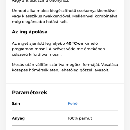
vagy antracit színű öltönyhöz.
Ünnepi alkalmakra kiegészíthető csokornyakkendővel
vagy klasszikus nyakkendővel. Mellénnyel kombinálva
még elegánsabb hatást kelt.
Az ing ápolása
Az inget ajánlott legfeljebb
40 °C-on
kímélő
programon mosni. A szövet védelme érdekében
célszerű kifordítva mosni.
Mosás után vállfán szárítva megőrzi formáját. Vasalása
közepes hőmérsékleten, lehetőleg gőzzel javasolt.
Paraméterek
Szín
Fehér
Anyag
100% pamut