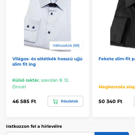
Változatok (69)
Világos- és sötétkék hosszú ujjú
Fekete slim-fit
slim fit ing
Külső raktár
,
szerdán 8. 12.
Önnél
Megkeresés ala
46 585 Ft
50 340 Ft
Részletek
Iratkozzon fel a hírlevélre