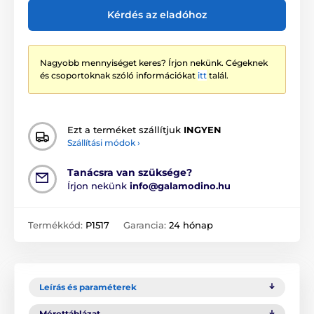
Kérdés az eladóhoz
Nagyobb mennyiséget keres? Írjon nekünk. Cégeknek
és csoportoknak szóló információkat
itt
talál.
Ezt a terméket szállítjuk
INGYEN
Szállítási módok ›
Tanácsra van szüksége?
Írjon nekünk
info@galamodino.hu
Termékkód:
P1517
Garancia:
24 hónap
Leírás és paraméterek
Mérettáblázat