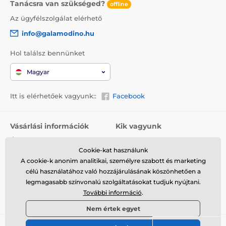
Tanácsra van szükséged?
offline
Az ügyfélszolgálat elérhető
info@galamodino.hu
Hol találsz bennünket
Magyar
Itt is elérhetőek vagyunk::
Facebook
Vásárlási információk
Kik vagyunk
Általános szerződési
Rólunk
feltételek
Cookie-kat használunk
Elérhetőségek
A cookie-k anonim analitikai, személyre szabott és marketing
Szállítás
Együttműködés a
célú használatához való hozzájárulásának köszönhetően a
Visszaküldés és reklamáció
Galamodinóval
legmagasabb színvonalú szolgáltatásokat tudjuk nyújtani.
További információ
.
Adatvédelem
Nem értek egyet