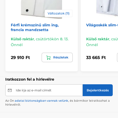
Változatok (11)
Férfi krémszínű slim ing,
Világoskék slim
francia mandzsetta
Külső raktár
,
csütörtökön 8. 13.
Külső raktár
,
csü
Önnél
Önnél
29 910 Ft
33 665 Ft
Részletek
Iratkozzon fel a hírlevélre
Ide írja az e-mail címét
Bejelentkezés
Az Ön
adatai biztonságban vannak velünk
, és bármikor leiratkozhat a
hírlevélről.