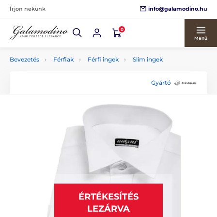
info@galamodino.hu
Írjon nekünk
0
Menü
Bevezetés
Férfiak
Férfi ingek
Slim ingek
Gyártó
ÉRTÉKESÍTÉS
LEZÁRVA