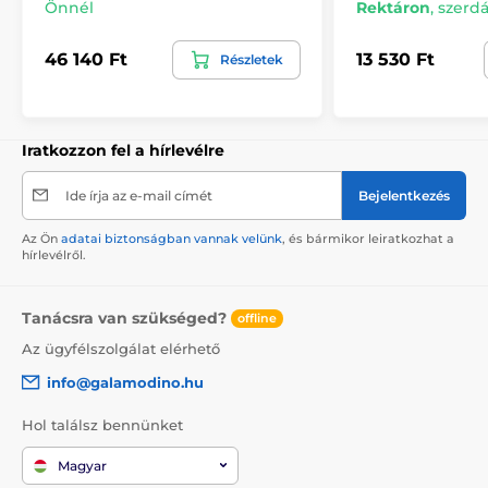
Önnél
Rektáron
,
szerdá
46 140 Ft
13 530 Ft
Részletek
Iratkozzon fel a hírlevélre
Ide írja az e-mail címét
Bejelentkezés
Az Ön
adatai biztonságban vannak velünk
, és bármikor leiratkozhat a
hírlevélről.
Tanácsra van szükséged?
offline
Az ügyfélszolgálat elérhető
info@galamodino.hu
Hol találsz bennünket
Magyar