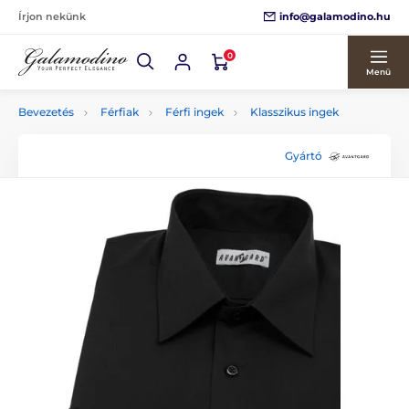
info@galamodino.hu
Írjon nekünk
0
Menü
Bevezetés
Férfiak
Férfi ingek
Klasszikus ingek
Gyártó