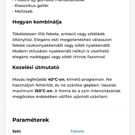
• Klasszikus gallér
• Mellzseb
Hogyan kombinálja
Tökéletesen illik fekete, antracit vagy sötétkék
öltönyhöz. Elegáns esti megjelenéshez válasszon
fekete csokornyakkendőt vagy sötét nyakkendőt.
Modern stílusban nyakkendő nélkül is viselhető
elegáns nadrággal vagy sötét chinos fazonnal.
Kezelési útmutató
Mosás legfeljebb
40°C-on
, kímélő programon. Ne
használjon fehérítőt, és ne szárítsa gépben. Vasalás
maximum
150°C-on
. A forma és a szín intenzitásának
megőrzése érdekében vállfán ajánlott szárítani.
Paraméterek
Szín
Fekete