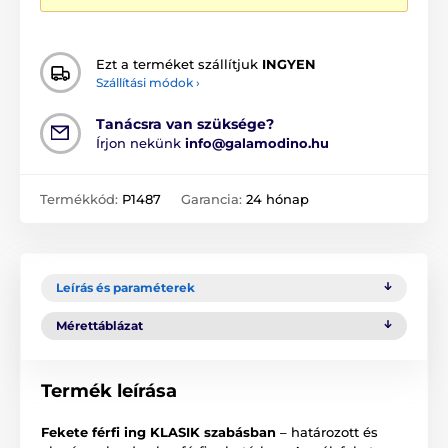
Ezt a terméket szállítjuk
INGYEN
Szállítási módok ›
Tanácsra van szüksége?
Írjon nekünk
info@galamodino.hu
Termékkód:
P1487
Garancia:
24 hónap
Leírás és paraméterek
Mérettáblázat
Termék leírása
Fekete férfi ing KLASIK szabásban
– határozott és