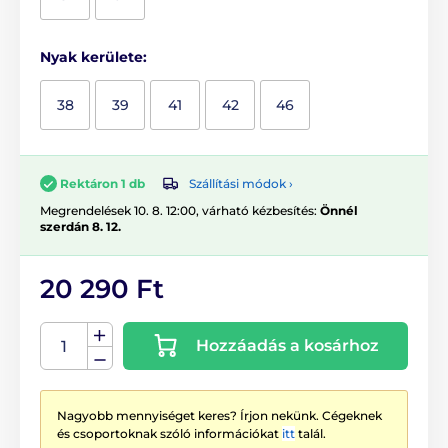
Nyak kerülete:
38
39
41
42
46
Szállítási módok ›
Rektáron 1 db
Megrendelések 10. 8. 12:00, várható kézbesítés:
Önnél
szerdán 8. 12.
20 290 Ft
Hozzáadás a kosárhoz
Nagyobb mennyiséget keres? Írjon nekünk. Cégeknek
és csoportoknak szóló információkat
itt
talál.