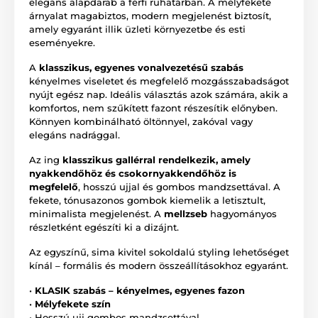
elegáns alapdarab a férfi ruhatárban. A mélyfekete
árnyalat magabiztos, modern megjelenést biztosít,
amely egyaránt illik üzleti környezetbe és esti
eseményekre.
A
klasszikus, egyenes vonalvezetésű szabás
kényelmes viseletet és megfelelő mozgásszabadságot
nyújt egész nap. Ideális választás azok számára, akik a
komfortos, nem szűkített fazont részesítik előnyben.
Könnyen kombinálható öltönnyel, zakóval vagy
elegáns nadrággal.
Az ing
klasszikus gallérral rendelkezik, amely
nyakkendőhöz és csokornyakkendőhöz is
megfelelő
, hosszú ujjal és gombos mandzsettával. A
fekete, tónusazonos gombok kiemelik a letisztult,
minimalista megjelenést. A
mellzseb
hagyományos
részletként egészíti ki a dizájnt.
Az egyszínű, sima kivitel sokoldalú styling lehetőséget
kínál – formális és modern összeállításokhoz egyaránt.
•
KLASIK szabás – kényelmes, egyenes fazon
•
Mélyfekete szín
• Hosszú ujj gombos mandzsettával