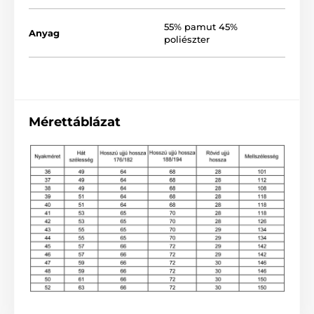
55% pamut 45%
Anyag
poliészter
Mérettáblázat