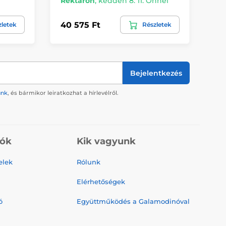
Rektáron
,
kedden 8. 11. Önnél
Ön
40 575 Ft
33
zletek
Részletek
Bejelentkezés
ünk
, és bármikor leiratkozhat a hírlevélről.
iók
Kik vagyunk
elek
Rólunk
Elérhetőségek
ó
Együttműködés a Galamodinóval