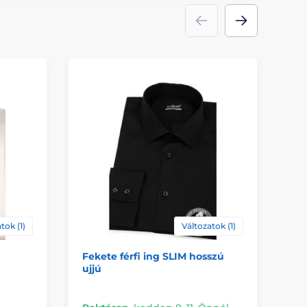
tok (1)
Változatok (1)
Fekete férfi ing SLIM hosszú
Fe
ujjú
ma
Kü