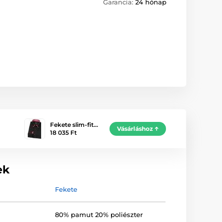
Garancia:
24 hónap
Fekete slim-fit…
Vásárláshoz
18 035 Ft
ek
Fekete
80% pamut 20% poliészter