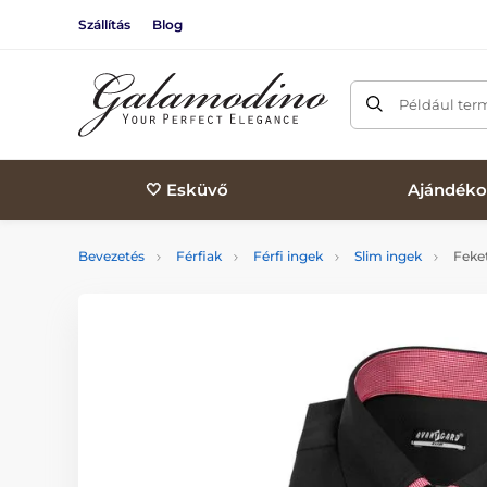
Szállítás
Blog
Például ter
🤍 Esküvő
Ajándéko
Bevezetés
Férfiak
Férfi ingek
Slim ingek
Feket