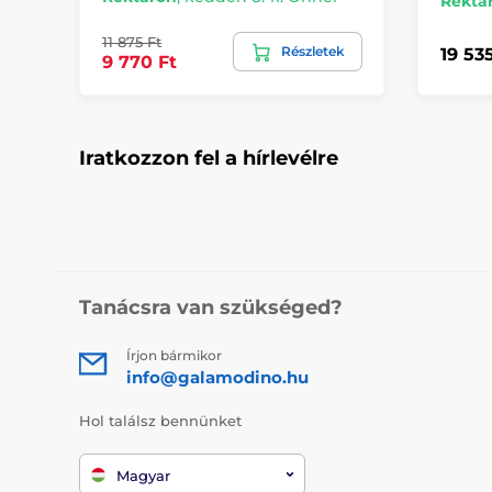
Rektá
11 875 Ft
Részletek
19 53
9 770 Ft
Iratkozzon fel a hírlevélre
Tanácsra van szükséged?
Írjon bármikor
info@galamodino.hu
Hol találsz bennünket
Magyar