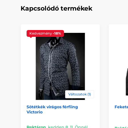
Kapcsolódó termékek
Kedvezmény
-18%
Változatok (1)
Sötétkék virágos férfiing
Fekete
Victorio
Rektáron
,
kedden 8. 11. Önnél