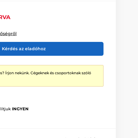
RVA
tőségről
Kérdés az eladóhoz
? Írjon nekünk. Cégeknek és csoportoknak szóló
lítjuk
INGYEN