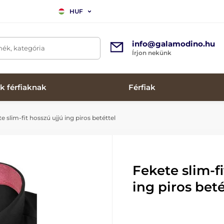
HUF
info@galamodino.hu
mék, kategória
Írjon nekünk
k férfiaknak
Férfiak
e slim-fit hosszú ujjú ing piros betéttel
Fekete slim-fi
ing piros beté