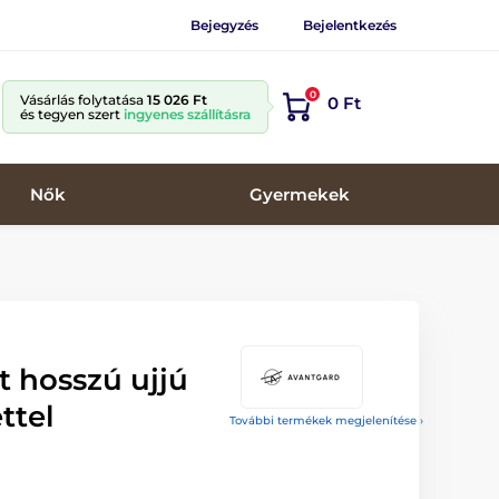
Bejegyzés
Bejelentkezés
0
Vásárlás folytatása
15 026 Ft
0 Ft
és tegyen szert
ingyenes szállításra
Nők
Gyermekek
t hosszú ujjú
ttel
További termékek megjelenítése ›