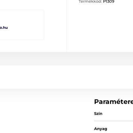
Termékkód:
P1309
o.hu
Paraméter
Szín
Anyag