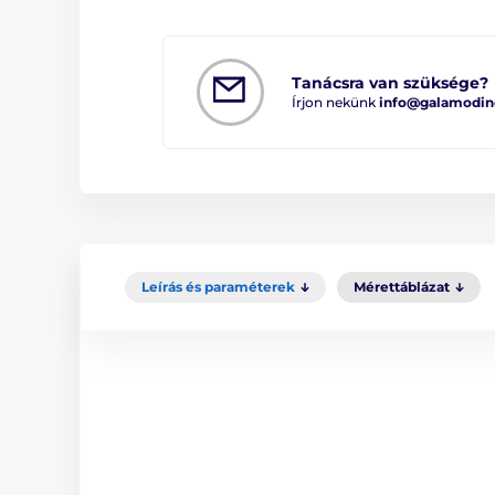
Tanácsra van szüksége?
Írjon nekünk
info@galamodin
Leírás és paraméterek
Mérettáblázat