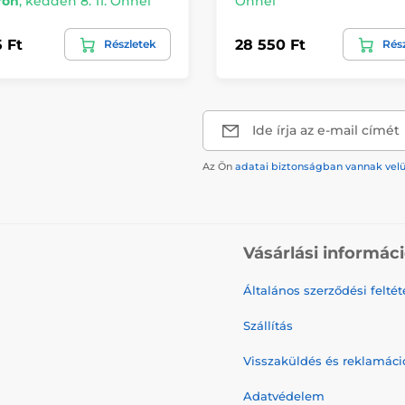
ron
,
kedden 8. 11. Önnél
Önnél
5 Ft
28 550 Ft
Részletek
Rés
Ide írja az e-mail címét
Az Ön
adatai biztonságban vannak vel
Vásárlási informác
Általános szerződési feltét
Szállítás
Visszaküldés és reklamáci
Adatvédelem