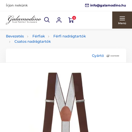
info@galamodino.hu
Írjon nekünk
0
Menü
Bevezetés
Férfiak
Férfi nadrágtartók
Csatos nadrágtartók
Gyártó