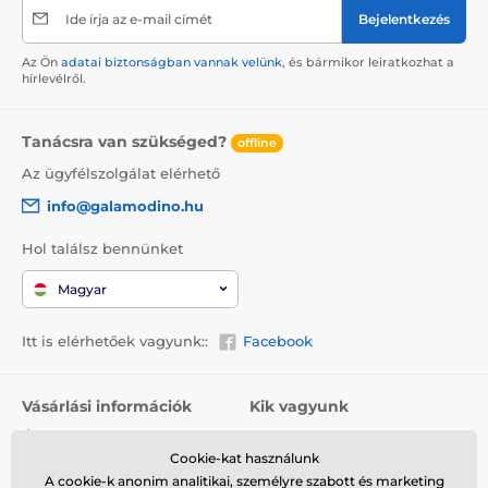
Ide írja az e-mail címét
Bejelentkezés
Az Ön
adatai biztonságban vannak velünk
, és bármikor leiratkozhat a
hírlevélről.
Tanácsra van szükséged?
offline
Az ügyfélszolgálat elérhető
info@galamodino.hu
Hol találsz bennünket
Magyar
Itt is elérhetőek vagyunk::
Facebook
Vásárlási információk
Kik vagyunk
Általános szerződési
Rólunk
feltételek
Cookie-kat használunk
Elérhetőségek
A cookie-k anonim analitikai, személyre szabott és marketing