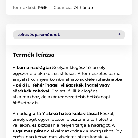
Termékkód:
P636
Garancia:
24 hónap
Leírás és paraméterek
Termék leírása
A
barna nadrágtartó
olyan kiegészítő, amely
egyszerre praktikus és stílusos. A természetes barna
árnyalat könnyen kombinálható sokféle ruhadarabbal
– például
fehér inggel, világoskék inggel vagy
sötétkék zakóval
. Emiatt jól illik elegáns
alkalmakhoz, de akár rendezettebb hétköznapi
öltözethez is.
A nadrágtartó
Y alakú hátsó kialakítással
készül,
amely segít egyenletesen elosztani a terhelést a
vállakon, és biztosan a helyén tartja a nadrágot. A
rugalmas pántok
alkalmazkodnak a mozgáshoz, így
egész nap kényelmes viseletet biztosítanak. A