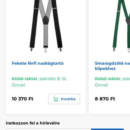
Fekete férfi nadrágtartó
Smaragdzöld na
klipekhez
Külső raktár
,
szerdán 8. 12.
Külső raktár
,
sze
Önnél
Önnél
10 370 Ft
8 870 Ft
Kosárba
Iratkozzon fel a hírlevélre