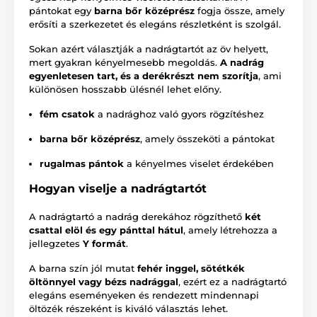
pántokat egy
barna bőr középrész
fogja össze, amely
erősíti a szerkezetet és elegáns részletként is szolgál.
Sokan azért választják a nadrágtartót az öv helyett,
mert gyakran kényelmesebb megoldás.
A nadrág
egyenletesen tart, és a derékrészt nem szorítja
, ami
különösen hosszabb ülésnél lehet előny.
fém csatok
a nadrághoz való gyors rögzítéshez
barna bőr középrész
, amely összeköti a pántokat
rugalmas pántok
a kényelmes viselet érdekében
Hogyan viselje a nadrágtartót
A nadrágtartó a nadrág derekához rögzíthető
két
csattal elöl és egy pánttal hátul
, amely létrehozza a
jellegzetes
Y formát
.
A barna szín jól mutat
fehér inggel, sötétkék
öltönnyel vagy bézs nadrággal
, ezért ez a nadrágtartó
elegáns eseményeken és rendezett mindennapi
öltözék részeként is kiváló választás lehet.