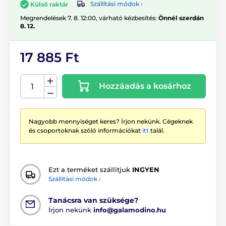
Szállítási módok ›
Külső raktár
Megrendelések 7. 8. 12:00, várható kézbesítés:
Önnél szerdán
8. 12.
17 885 Ft
Hozzáadás a kosárhoz
Nagyobb mennyiséget keres? Írjon nekünk. Cégeknek
és csoportoknak szóló információkat
itt
talál.
Ezt a terméket szállítjuk
INGYEN
Szállítási módok ›
Tanácsra van szüksége?
Írjon nekünk
info@galamodino.hu