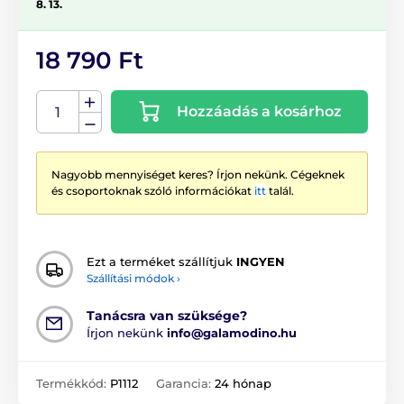
8. 13.
18 790 Ft
Hozzáadás a kosárhoz
Nagyobb mennyiséget keres? Írjon nekünk. Cégeknek
és csoportoknak szóló információkat
itt
talál.
Ezt a terméket szállítjuk
INGYEN
Szállítási módok ›
Tanácsra van szüksége?
Írjon nekünk
info@galamodino.hu
Termékkód:
P1112
Garancia:
24 hónap