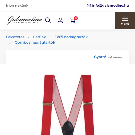
info@galamodino.hu
Írjon nekünk
0
Menü
Bevezetés
Férfiak
Férfi nadrágtartók
Gombos nadrágtartók
Gyártó