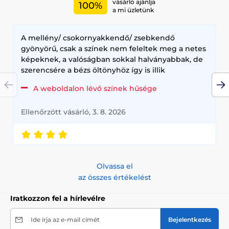
vásárló ajánlja
100%
a mi üzletünk
A mellény/ csokornyakkendő/ zsebkendő
gyönyörű, csak a színek nem feleltek meg a netes
képeknek, a valóságban sokkal halványabbak, de
szerencsére a bézs öltönyhöz így is illik
A weboldalon lévő színek hűsége
Ellenőrzött vásárló, 3. 8. 2026
Olvassa el
az összes értékelést
Iratkozzon fel a hírlevélre
Ide írja az e-mail címét
Bejelentkezés