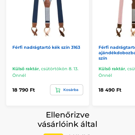
Férfi nadrágtartó kék szín 3163
Férfi nadrágtart
ajándékdobozba
szín
Külső raktár
,
csütörtökön 8. 13.
Külső raktár
,
csü
Önnél
Önnél
18 790 Ft
18 490 Ft
Kosárba
Ellenőrizve
vásárlóink által