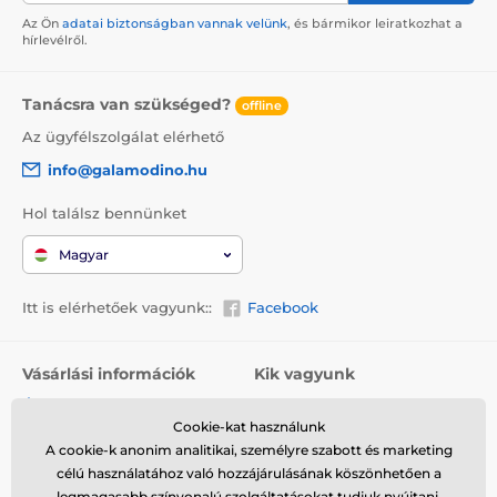
Az Ön
adatai biztonságban vannak velünk
, és bármikor leiratkozhat a
hírlevélről.
Tanácsra van szükséged?
offline
Az ügyfélszolgálat elérhető
info@galamodino.hu
Hol találsz bennünket
Magyar
Itt is elérhetőek vagyunk::
Facebook
Vásárlási információk
Kik vagyunk
Általános szerződési
Rólunk
feltételek
Cookie-kat használunk
Elérhetőségek
A cookie-k anonim analitikai, személyre szabott és marketing
Szállítás
Együttműködés a
célú használatához való hozzájárulásának köszönhetően a
Visszaküldés és reklamáció
Galamodinóval
legmagasabb színvonalú szolgáltatásokat tudjuk nyújtani.