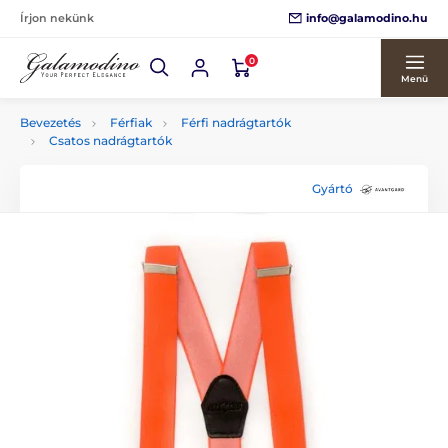
info@galamodino.hu
Írjon nekünk
0
Menü
Bevezetés
Férfiak
Férfi nadrágtartók
Csatos nadrágtartók
Gyártó