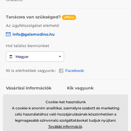
Tanácsra van szükséged?
offline
Az ügyfélszolgálat elérhető
info@galamodino.hu
Hol találsz bennünket
Magyar
Itt is elérhetőek vagyunk::
Facebook
Vásárlási információk
Kik vagyunk
Általános szerződési
Rólunk
feltételek
Cookie-kat használunk
Elérhetőségek
A cookie-k anonim analitikai, személyre szabott és marketing
Szállítás
Együttműködés a
célú használatához való hozzájárulásának köszönhetően a
Visszaküldés és reklamáció
Galamodinóval
legmagasabb színvonalú szolgáltatásokat tudjuk nyújtani.
További információ
.
Adatvédelem