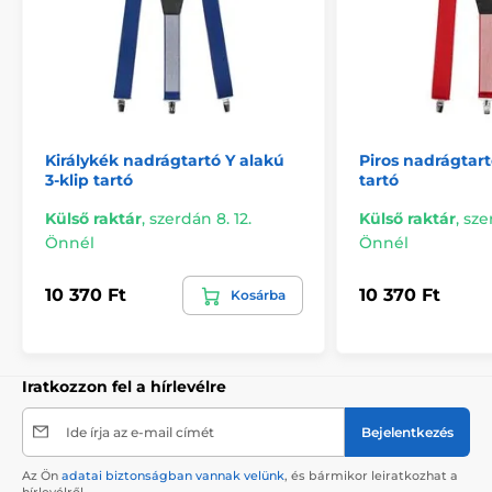
Királykék nadrágtartó Y alakú
Piros nadrágtart
3-klip tartó
tartó
Külső raktár
,
szerdán 8. 12.
Külső raktár
,
sze
Önnél
Önnél
10 370 Ft
10 370 Ft
Kosárba
Iratkozzon fel a hírlevélre
Ide írja az e-mail címét
Bejelentkezés
Az Ön
adatai biztonságban vannak velünk
, és bármikor leiratkozhat a
hírlevélről.