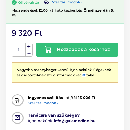
Szállítási módok ›
Külső raktár
Megrendelések 12:00, várható kézbesítés:
Önnél szerdán 8.
12.
9 320 Ft
Hozzáadás a kosárhoz
Nagyobb mennyiséget keres? Írjon nekünk. Cégeknek
és csoportoknak szóló információkat
itt
talál.
Ingyenes szállítás
-tól/től
15 026 Ft
Szállítási módok ›
Tanácsra van szüksége?
Írjon nekünk
info@galamodino.hu