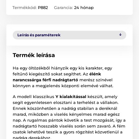
Termékkód:
P882
Garancia:
24 hónap
Leírás és paraméterek
Termék leírása
Ha egy öltözékből hiányzik egy kis karakter, egy
feltűnő kiegészítő sokat segíthet. Az
élénk
narancssárga férfi nadrágtartó
merész színével
könnyen a megjelenés központi elemévé válhat.
A modell klasszikus
Y kialakítással
készült, amely
segít egyenletesen elosztani a terhelést a vállakon.
Ennek köszönhetően a nadrág stabilan a deréknál
marad, miközben a viselés kényelmes marad egész
nap. A rugalmas pántok követik a test mozgását, így a
nadrágtartó hosszabb viselés során sem zavaró. A fém
csatok lehetővé teszik a gyors rögzítést közvetlenül a
nadrág derekához.