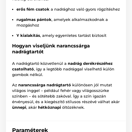
erős fém csatok
a nadrághoz való gyors rögzítéshez
rugalmas pántok
, amelyek alkalmazkodnak a
mozgáshoz
Y kialakítás
, amely egyenletes tartást biztosít
Hogyan viseljünk narancssárga
nadrágtartót
A nadrágtartó közvetlenül a
nadrág derékrészéhez
csatolható
, így a legtöbb nadrággal viselhető külön
gombok nélkül.
Az
narancssárga nadrágtartó
különösen jól mutat
világos inggel – például fehér vagy világosszürke
színben – és sötétebb zakóval. Így a szín igazán
érvényesül, és a kiegészítő stílusos részévé válhat akár
ünnepi
, akár
hétköznapi
öltözéknek.
Paraméterek