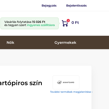
Bejegyzés
Bejelentkezés
0
Vásárlás folytatása
15 026 Ft
0 Ft
és tegyen szert
ingyenes szállításra
Nők
Gyermekek
artópiros szín
További termékek megjelenítése ›