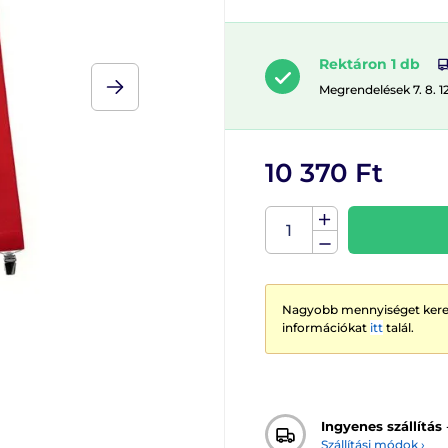
Rektáron 1 db
Megrendelések 7. 8. 1
10 370 Ft
Nagyobb mennyiséget keres
információkat
itt
talál.
Ingyenes szállítás
Szállítási módok ›