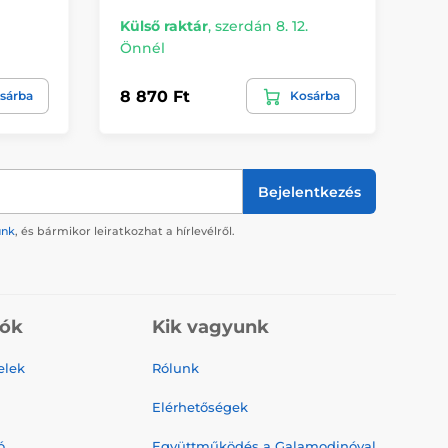
Külső raktár
,
szerdán 8. 12.
Kü
Önnél
Ön
8 870 Ft
10
sárba
Kosárba
Bejelentkezés
ünk
, és bármikor leiratkozhat a hírlevélről.
iók
Kik vagyunk
elek
Rólunk
Elérhetőségek
ó
Együttműködés a Galamodinóval