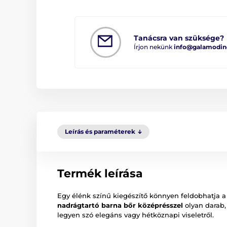
Tanácsra van szüksége?
Írjon nekünk
info@galamodin
Leírás és paraméterek
Termék leírása
Egy élénk színű kiegészítő könnyen feldobhatja 
nadrágtartó barna bőr középrésszel
olyan darab,
legyen szó elegáns vagy hétköznapi viseletről.