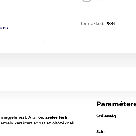
Termékkód:
P884
o.hu
Paraméter
Szélesség
a megjelenést.
A piros, széles férfi
 amely karaktert adhat az öltözéknek,
Szín