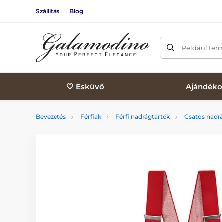
Szállítás
Blog
Például ter
🤍 Esküvő
Ajándéko
Bevezetés
Férfiak
Férfi nadrágtartók
Csatos nadr