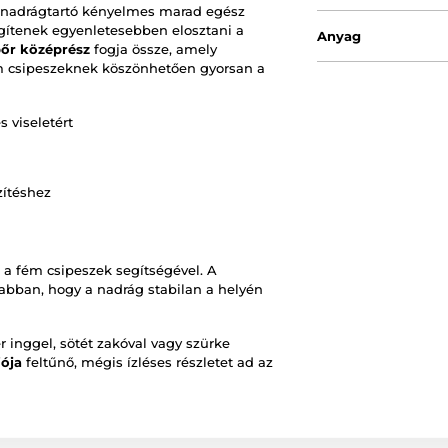
a nadrágtartó kényelmes marad egész
ítenek egyenletesebben elosztani a
Anyag
bőr középrész
fogja össze, amely
ém csipeszeknek köszönhetően gyorsan a
 viseletért
zítéshez
 a fém csipeszek segítségével. A
 abban, hogy a nadrág stabilan a helyén
r inggel, sötét zakóval vagy szürke
iója
feltűnő, mégis ízléses részletet ad az