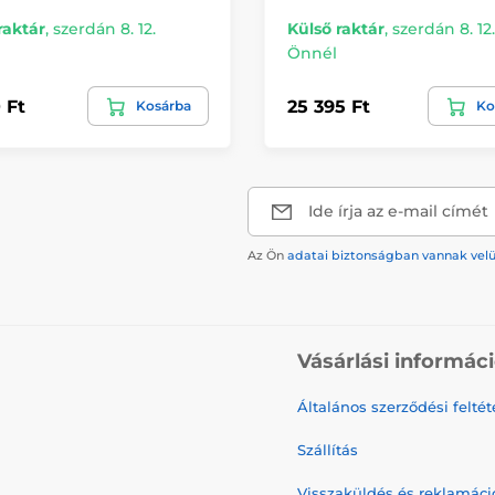
raktár
,
szerdán 8. 12.
Külső raktár
,
szerdán 8. 12.
Önnél
 Ft
25 395 Ft
Kosárba
Ko
Ide írja az e-mail címét
Az Ön
adatai biztonságban vannak vel
Vásárlási informác
Általános szerződési feltét
Szállítás
Visszaküldés és reklamáci