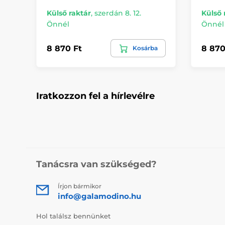
Külső raktár
,
szerdán 8. 12.
Külső 
Önnél
Önnél
8 870 Ft
8 870
Kosárba
Iratkozzon fel a hírlevélre
Tanácsra van szükséged?
Írjon bármikor
info@galamodino.hu
Hol találsz bennünket