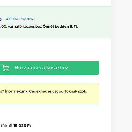
Szállítási módok ›
2:00, várható kézbesítés:
Önnél kedden 8. 11.
Hozzáadás a kosárhoz
? Írjon nekünk. Cégeknek és csoportoknak szóló
-tól/től
15 026 Ft