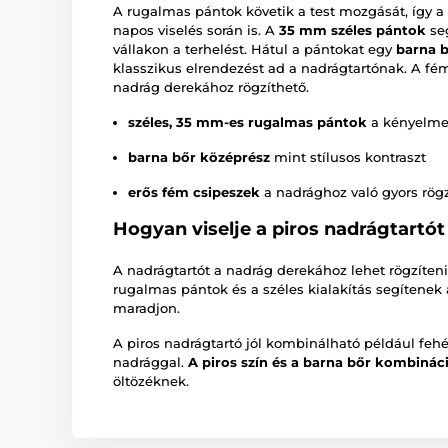
A rugalmas pántok követik a test mozgását, így 
napos viselés során is. A
35 mm széles pántok
seg
vállakon a terhelést. Hátul a pántokat egy
barna 
klasszikus elrendezést ad a nadrágtartónak. A f
nadrág derekához rögzíthető.
széles, 35 mm-es rugalmas pántok
a kényelmes
barna bőr középrész
mint stílusos kontraszt
erős fém csipeszek
a nadrághoz való gyors rög
Hogyan viselje a piros nadrágtartót
A nadrágtartót a nadrág derekához lehet rögzíteni
rugalmas pántok és a széles kialakítás segítenek
maradjon.
A piros nadrágtartó jól kombinálható például fehé
nadrággal.
A piros szín és a barna bőr kombinác
öltözéknek.