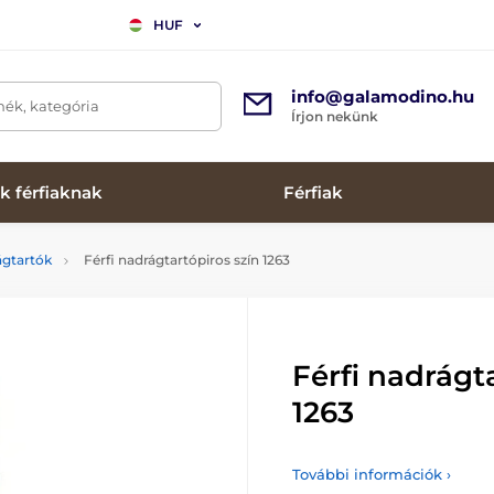
HUF
info@galamodino.hu
mék, kategória
Írjon nekünk
k férfiaknak
Férfiak
ágtartók
Férfi nadrágtartópiros szín 1263
Férfi nadrágt
1263
További információk ›