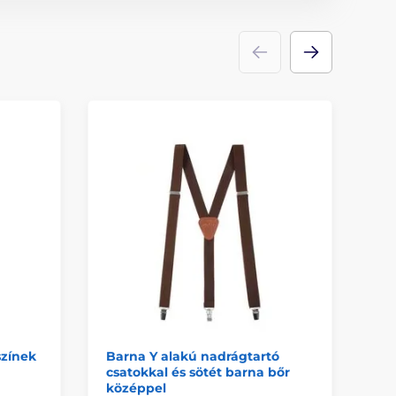
színek
Barna Y alakú nadrágtartó
Vö
csatokkal és sötét barna bőr
fé
középpel