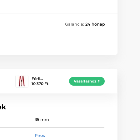
Garancia:
24 hónap
Férfi…
Vásárláshoz
10 370 Ft
ek
35 mm
Piros