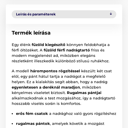
Leírás és paraméterek
Termék leírása
Egy élénk
fűzöld kiegészítő
könnyen feldobhatja a
férfi öltözéket. A
fűzöld férfi nadrágtartó
friss és
modern megjelenést ad, miközben elegáns
részletként illeszkedik különböző stílusú ruhákhoz.
A modell
hárompontos rögzítéssel
készült: két csat
elöl, egy pánt hátul tartja a nadrágot a megfelelő
helyen. Ez a kialakítás segít abban, hogy a nadrág
egyenletesen a deréknál maradjon
, miközben
kényelmes viseletet biztosít.
Rugalmas pántjai
alkalmazkodnak a test mozgásához, így a nadrágtartó
hosszabb viselés során is komfortos.
erős fém csatok
a nadrághoz való gyors rögzítéshez
rugalmas pántok
, amelyek követik a mozgást