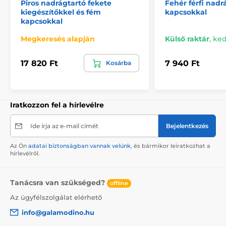
Piros nadrágtartó fekete
Fehér férfi nadr
kiegészítőkkel és fém
kapcsokkal
kapcsokkal
Megkeresés alapján
Külső raktár
,
ked
17 820 Ft
7 940 Ft
Kosárba
Iratkozzon fel a hírlevélre
Ide írja az e-mail címét
Bejelentkezés
Az Ön
adatai biztonságban vannak velünk
, és bármikor leiratkozhat a
hírlevélről.
Tanácsra van szükséged?
offline
Az ügyfélszolgálat elérhető
info@galamodino.hu