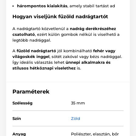
hárompontos kialakítás
, amely stabil tartást ad
Hogyan viseljünk fűzöld nadrágtartót
A nadrágtartó közvetlenül a
nadrág derékrészéhez
csatolható
, ezért külön gombok nélkül is viselhető a
legtöbb nadrággal.
A
fűzöld nadrágtartó
jól kombinálható
fehér vagy
világoskék inggel
, sötét zakóval vagy bézs nadrággal.
Így ideális választás lehet
ünnepi alkalmakra és
stílusos hétköznapi viselethez
is.
Paraméterek
Szélesség
35 mm
Szín
Zöld
Anyag
Poliészter, elasztán, bőr