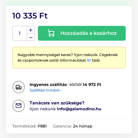
10 335 Ft
Hozzáadás a kosárhoz
Nagyobb mennyiséget keres? Írjon nekünk. Cégeknek
és csoportoknak szóló információkat
itt
talál.
Ingyenes szállítás
-tól/től
14 972 Ft
Szállítási módok ›
Tanácsra van szüksége?
Írjon nekünk
info@galamodino.hu
Termékkód:
P881
Garancia:
24 hónap