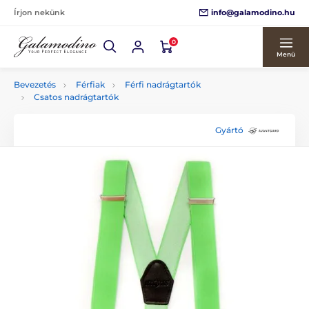
info@galamodino.hu
Írjon nekünk
0
Menü
Bevezetés
Férfiak
Férfi nadrágtartók
Csatos nadrágtartók
Gyártó