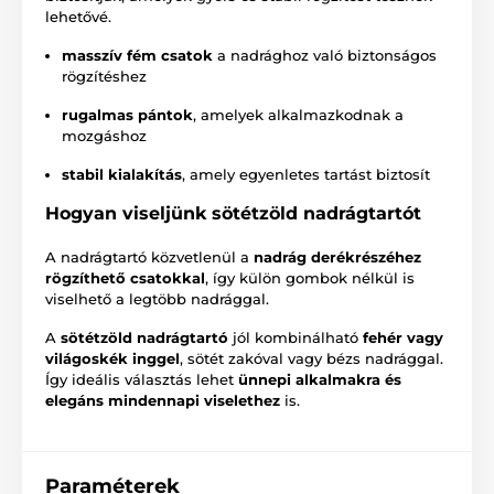
lehetővé.
masszív fém csatok
a nadrághoz való biztonságos
rögzítéshez
rugalmas pántok
, amelyek alkalmazkodnak a
mozgáshoz
stabil kialakítás
, amely egyenletes tartást biztosít
Hogyan viseljünk sötétzöld nadrágtartót
A nadrágtartó közvetlenül a
nadrág derékrészéhez
rögzíthető csatokkal
, így külön gombok nélkül is
viselhető a legtöbb nadrággal.
A
sötétzöld nadrágtartó
jól kombinálható
fehér vagy
világoskék inggel
, sötét zakóval vagy bézs nadrággal.
Így ideális választás lehet
ünnepi alkalmakra és
elegáns mindennapi viselethez
is.
Paraméterek