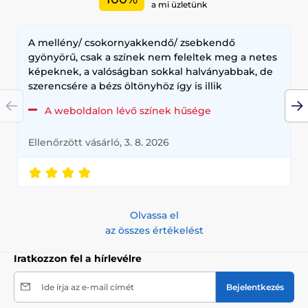
a mi üzletünk
A mellény/ csokornyakkendő/ zsebkendő
gyönyörű, csak a színek nem feleltek meg a netes
képeknek, a valóságban sokkal halványabbak, de
szerencsére a bézs öltönyhöz így is illik
A weboldalon lévő színek hűsége
Ellenőrzött vásárló, 3. 8. 2026
Olvassa el
az összes értékelést
Iratkozzon fel a hírlevélre
Ide írja az e-mail címét
Bejelentkezés