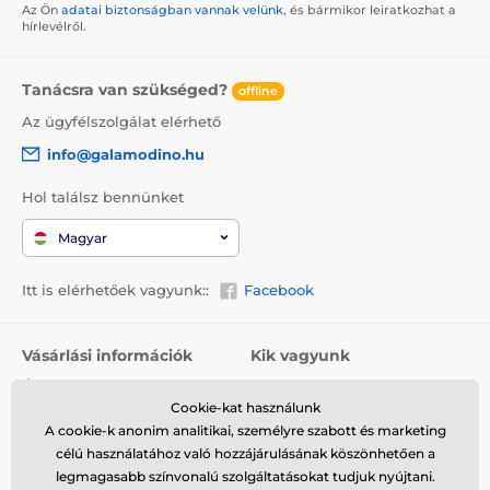
Az Ön
adatai biztonságban vannak velünk
, és bármikor leiratkozhat a
hírlevélről.
Tanácsra van szükséged?
offline
Az ügyfélszolgálat elérhető
info@galamodino.hu
Hol találsz bennünket
Magyar
Itt is elérhetőek vagyunk::
Facebook
Vásárlási információk
Kik vagyunk
Általános szerződési
Rólunk
feltételek
Cookie-kat használunk
Elérhetőségek
A cookie-k anonim analitikai, személyre szabott és marketing
Szállítás
Együttműködés a
célú használatához való hozzájárulásának köszönhetően a
Visszaküldés és reklamáció
Galamodinóval
legmagasabb színvonalú szolgáltatásokat tudjuk nyújtani.