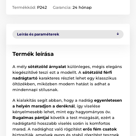
Termékkód:
P242
Garancia:
24 hónap
Leírás és paraméterek
Termék leírása
A mély
sötétzöld árnyalat
különleges, mégis elegáns
kiegészítővé teszi ezt a modellt. A
sötétzöld férfi
nadrágtartó
karakteres részlet lehet egy klasszikus
öltözékben, miközben modern hatást is adhat a
mindennapi stílusnak.
A kialakítás segít abban, hogy a nadrág
egyenletesen
a helyén maradjon a deréknál
, így viselése
kényelmesebb lehet, mint egy hagyományos öv.
Rugalmas pántjai
követik a test mozgását, ezért a
nadrágtartó hosszabb viselés során is komfortos
marad. A nadrághoz való rögzítést
erős fém csatok
biztosítják, amelyek gyors és stabil rögzítést tesznek