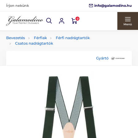
info@galamodino.hu
Írjon nekünk
0
Menü
Bevezetés
Férfiak
Férfi nadrágtartók
Csatos nadrágtartók
Gyártó