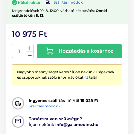
Szállítási módok ›
Külső raktár
Megrendelések 10. 8. 12:00, várható kézbesítés:
Önnél
csütörtökön 8. 13.
10 975 Ft
Hozzáadás a kosárhoz
Nagyobb mennyiséget keres? Írjon nekünk. Cégeknek
és csoportoknak szóló információkat
itt
talál.
Ingyenes szállítás
-tól/től
15 029 Ft
Szállítási módok ›
Tanácsra van szüksége?
Írjon nekünk
info@galamodino.hu