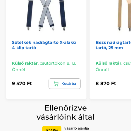
Sötétkék nadrágtartó X-alakú
Bézs nadrágtartó
4-klip tartó
tartó, 25 mm
Külső raktár
,
csütörtökön 8. 13.
Külső raktár
,
csü
Önnél
Önnél
9 470 Ft
8 870 Ft
Kosárba
Ellenőrizve
vásárlóink által
vásárló ajánlja
100%