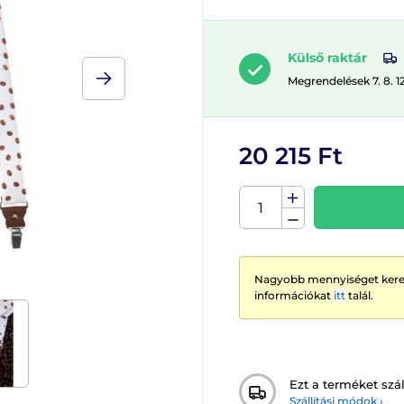
Külső raktár
Megrendelések 7. 8. 1
20 215 Ft
Nagyobb mennyiséget keres
információkat
itt
talál.
Ezt a terméket szál
Szállítási módok ›