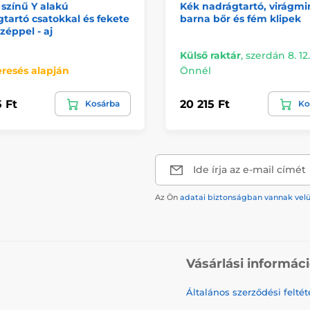
színű Y alakú
Kék nadrágtartó, virágmi
tartó csatokkal és fekete
barna bőr és fém klipek
zéppel - aj
Külső raktár
,
szerdán 8. 12.
resés alapján
Önnél
5 Ft
20 215 Ft
Kosárba
Ko
Ide írja az e-mail címét
Az Ön
adatai biztonságban vannak vel
Vásárlási informác
Általános szerződési feltét