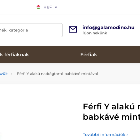
HUF
info@galamodino.hu
mék, kategória
Írjon nekünk
k férfiaknak
Férfiak
zült
Férfi Y alakú nadrágtartó babkávé mintával
Férfi Y alakú
babkávé mint
További információk ›