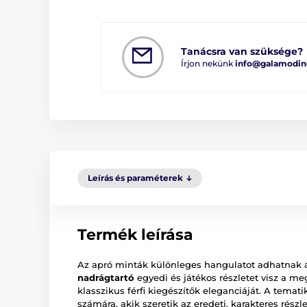
Tanácsra van szüksége?
Írjon nekünk
info@galamodin
Leírás és paraméterek
Termék leírása
Az apró minták különleges hangulatot adhatnak 
nadrágtartó
egyedi és játékos részletet visz a m
klasszikus férfi kiegészítők eleganciáját. A temati
számára, akik szeretik az eredeti, karakteres részle