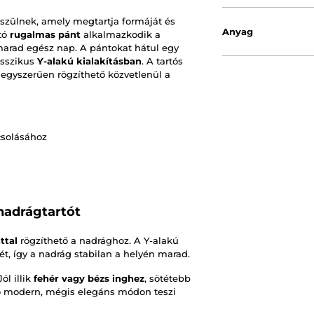
szülnek, amely megtartja formáját és
Anyag
ató
rugalmas pánt
alkalmazkodik a
marad egész nap. A pántokat hátul egy
asszikus
Y-alakú kialakításban
. A tartós
 egyszerűen rögzíthető közvetlenül a
csolásához
nadrágtartót
ttal
rögzíthető a nadrághoz. A Y-alakú
ét, így a nadrág stabilan a helyén marad.
ól illik
fehér vagy bézs inghez
, sötétebb
tő modern, mégis elegáns módon teszi