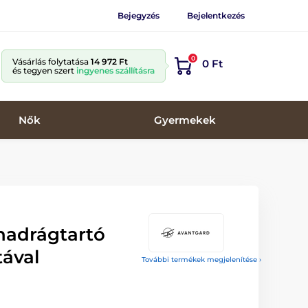
Bejegyzés
Bejelentkezés
0
Vásárlás folytatása
14 972 Ft
0 Ft
és tegyen szert
ingyenes szállításra
Nők
Gyermekek
 nadrágtartó
ával
További termékek megjelenítése ›