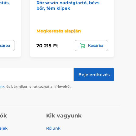
ntás,
Rózsaszín nadrágtartó, bézs
Fé
bőr, fém klipek
dí
ró
Megkeresés alapján
Me
20 215 Ft
20
sárba
Kosárba
Bejelentkezés
ünk
, és bármikor leiratkozhat a hírlevélről.
iók
Kik vagyunk
elek
Rólunk