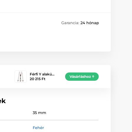
Garancia:
24 hónap
Férfi Y alakú…
Vásárláshoz
20 215 Ft
ek
35 mm
Fehér