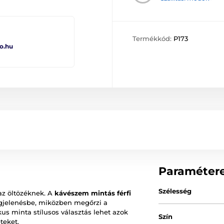
Termékkód:
P173
o.hu
Paraméter
Szélesség
az öltözéknek. A
kávészem mintás férfi
egjelenésbe, miközben megőrzi a
kus minta stílusos választás lehet azok
Szín
teket.