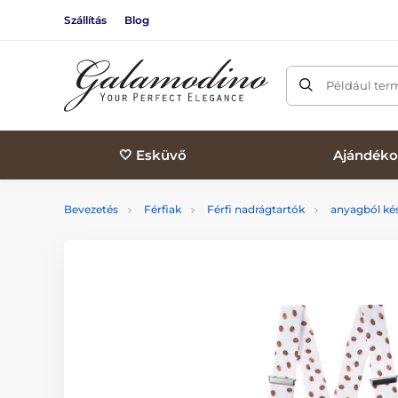
Szállítás
Blog
Például ter
🤍 Esküvő
Ajándéko
Bevezetés
Férfiak
Férfi nadrágtartók
anyagból kés