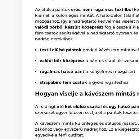
Az elülső pántok
erős, nem rugalmas textilből
ké
kiemeli a különleges mintát. A hátoldalon találh
mozgáshoz, így a nadrágtartó kényelmes viselet 
valódi bőrből készült középrész
fogja össze a kl
fém csatok segítségével a nadrágtartó gyorsan és
nadrág derekához.
textil elülső pántok
eredeti kávészem mintával
valódi bőr középrész
a pántok stabil összekap
rugalmas hátsó pánt
a kényelmes mozgásért
strapabíró fém csatok
a gyors rögzítéshez
Hogyan viselje a kávészem mintás 
A nadrágtartó
két elülső csattal és egy hátsó pán
szerkezet egyenletesen osztja el a pántok feszítés
A kávészem minta különleges és stílusos részlet. J
zakóhoz vagy egyszerű nadrághoz. Ez a kiegészí
egyedivé a férfi outfitet.