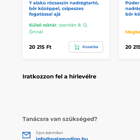
Y alakú rózsaszín nadrágtartó,
Púder 
bőr középpel, csipeszes
nadrág
fogatással ajá
bőr kö
Külső raktár
,
szerdán 8. 12.
Önnél
Megke
20 215 Ft
20 21
Kosárba
Iratkozzon fel a hírlevélre
Tanácsra van szükséged?
Írjon bármikor
info@galamodino.hu