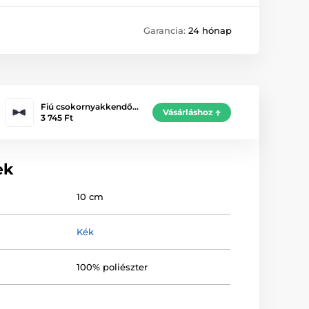
Garancia:
24 hónap
Fiú csokornyakkendő…
Vásárláshoz
3 745 Ft
ek
10 cm
Kék
100% poliészter