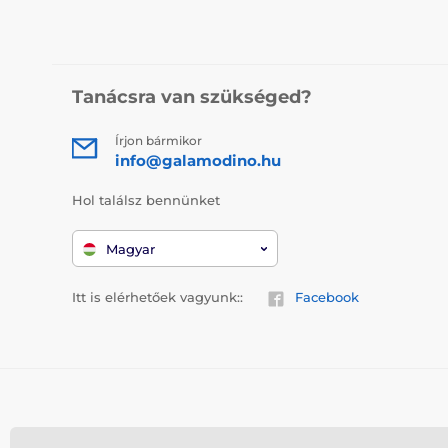
Tanácsra van szükséged?
Írjon bármikor
info@galamodino.hu
Hol találsz bennünket
Magyar
Itt is elérhetőek vagyunk::
Facebook