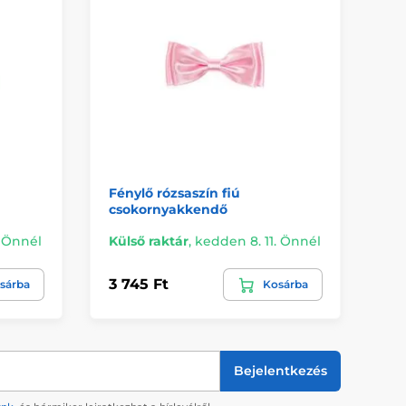
Fénylő rózsaszín fiú
Fi
csokornyakkendő
. Önnél
Külső raktár
,
kedden 8. 11. Önnél
Kü
3 745 Ft
3 
sárba
Kosárba
Bejelentkezés