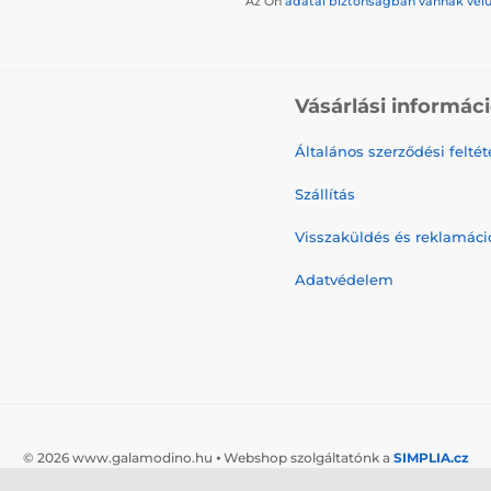
Az Ön
adatai biztonságban vannak vel
Vásárlási informác
Általános szerződési feltét
Szállítás
Visszaküldés és reklamáci
Adatvédelem
© 2026 www.galamodino.hu ⦁ Webshop szolgáltatónk a
SIMPLIA.cz