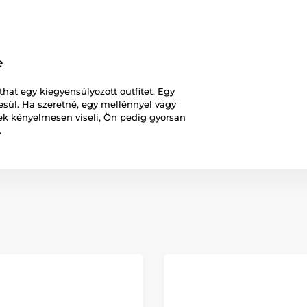
e
hat egy kiegyensúlyozott outfitet. Egy
nyesül. Ha szeretné, egy mellénnyel vagy
ek kényelmesen viseli, Ön pedig gyorsan
.