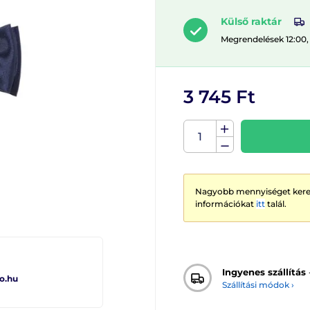
Külső raktár
Megrendelések 12:00,
3 745 Ft
Nagyobb mennyiséget keres
információkat
itt
talál.
Ingyenes szállítás
o.hu
Szállítási módok ›