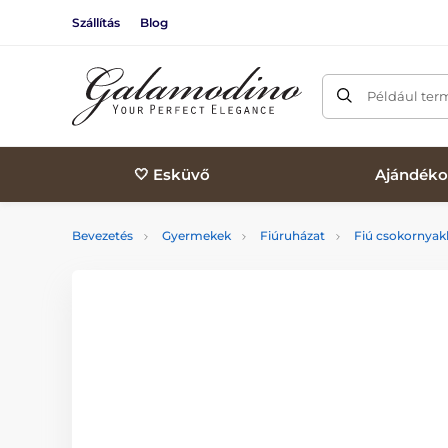
Szállítás
Blog
Például ter
🤍 Esküvő
Ajándéko
Bevezetés
Gyermekek
Fiúruházat
Fiú csokornya