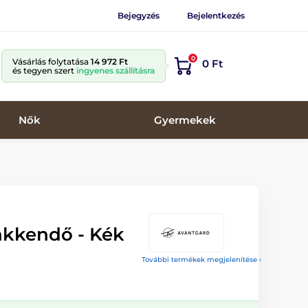
Bejegyzés
Bejelentkezés
0
Vásárlás folytatása
14 972 Ft
0 Ft
és tegyen szert
ingyenes szállításra
Nők
Gyermekek
akkendő - Kék
További termékek megjelenítése ›