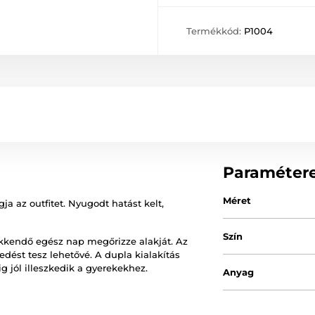
Termékkód:
P1004
Paraméter
Méret
a az outfitet. Nyugodt hatást kelt,
Szín
akkendő egész nap megőrizze alakját. Az
edést tesz lehetővé. A dupla kialakítás
g jól illeszkedik a gyerekekhez.
Anyag