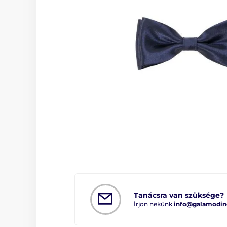
Tanácsra van szüksége?
Írjon nekünk
info@galamodin