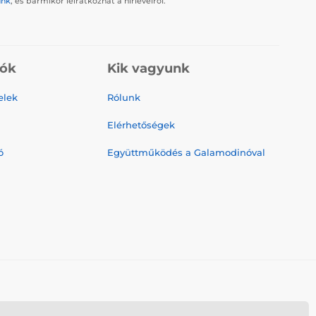
ünk
, és bármikor leiratkozhat a hírlevélről.
iók
Kik vagyunk
elek
Rólunk
Elérhetőségek
ó
Együttműködés a Galamodinóval