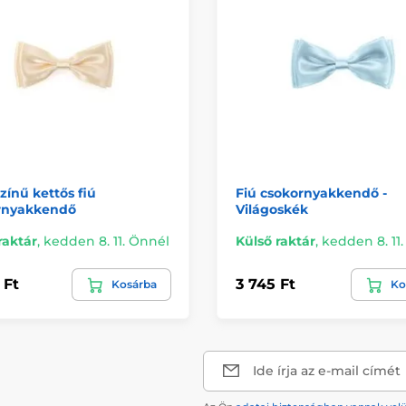
ínű kettős fiú
Fiú csokornyakkendő -
rnyakkendő
Világoskék
raktár
,
kedden 8. 11. Önnél
Külső raktár
,
kedden 8. 11
 Ft
3 745 Ft
Kosárba
Ko
Ide írja az e-mail címét