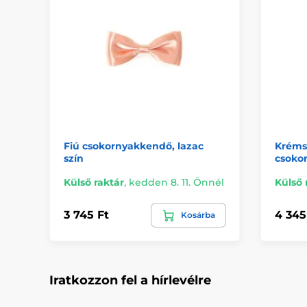
Fiú csokornyakkendő, lazac
Krémsz
szín
csoko
Külső raktár
,
kedden 8. 11. Önnél
Külső 
3 745 Ft
4 345
Kosárba
Iratkozzon fel a hírlevélre