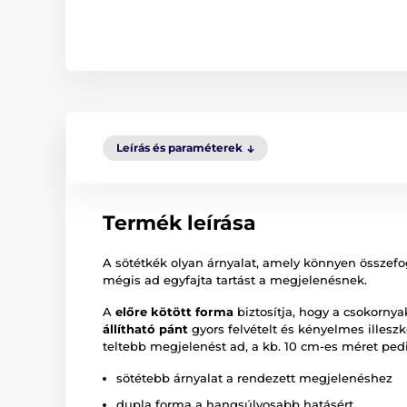
Leírás és paraméterek
Termék leírása
A sötétkék olyan árnyalat, amely könnyen összefogj
mégis ad egyfajta tartást a megjelenésnek.
A
előre kötött forma
biztosítja, hogy a csokorny
állítható pánt
gyors felvételt és kényelmes illeszk
teltebb megjelenést ad, a kb. 10 cm-es méret pedi
sötétebb árnyalat a rendezett megjelenéshez
dupla forma a hangsúlyosabb hatásért