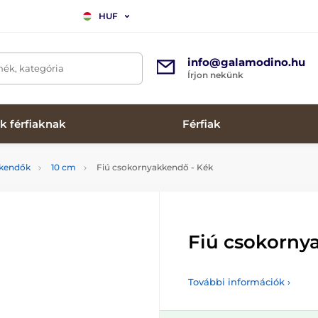
HUF
info@galamodino.hu
mék, kategória
Írjon nekünk
k férfiaknak
Férfiak
kkendők
10 cm
Fiú csokornyakkendő - Kék
Fiú csokorny
További információk ›