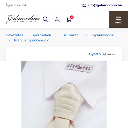
info@galamodino.hu
Írjon nekünk
0
Menü
Bevezetés
Gyermekek
Fiúruházat
Fiú nyakkendők
Francia nyakkendők
Gyártó