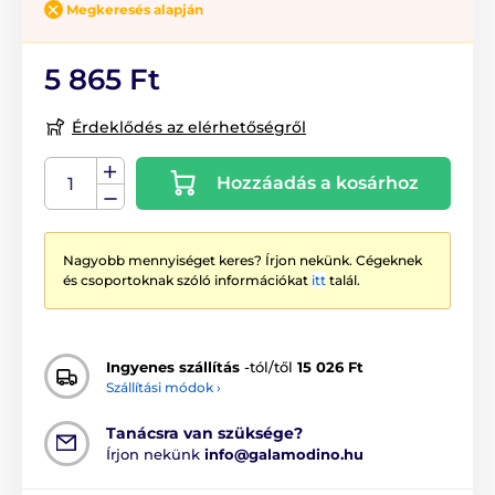
Megkeresés alapján
5 865 Ft
Érdeklődés az elérhetőségről
Hozzáadás a kosárhoz
Nagyobb mennyiséget keres? Írjon nekünk. Cégeknek
és csoportoknak szóló információkat
itt
talál.
Ingyenes szállítás
-tól/től
15 026 Ft
Szállítási módok ›
Tanácsra van szüksége?
Írjon nekünk
info@galamodino.hu