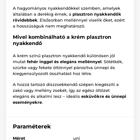
A hagyományos nyakkendőkkel szemben, amelyek
általában a derékig érnek, a
plasztron nyakkendők
rövidebbek
. Elsősorban mellénnyel viselik őket, ezért
a hosszúságuk nem meghatározó.
Mivel kombinálható a krém plasztron
nyakkendő
A krém színű plasztron nyakkendő különösen jól
mutat
fehér inggel és elegáns mellénnyel
. Sötétkék,
szürke vagy fekete öltönnyel párosítva ünnepi és
kiegyensúlyozott összhatást hoz létre.
A hozzá tartozó díszzsebkendő szépen kiegészíti a
zakó vagy mellény zsebét, így az egész öltözet
elegáns és alkalmi lesz – ideális
esküvőkre és ünnepi
eseményekre
.
Paraméterek
Méret
uni