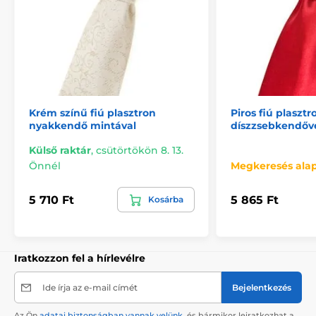
Krém színű fiú plasztron
Piros fiú plasz
nyakkendő mintával
díszzsebkendőv
Külső raktár
,
csütörtökön 8. 13.
Önnél
Megkeresés ala
5 710 Ft
5 865 Ft
Kosárba
Iratkozzon fel a hírlevélre
Ide írja az e-mail címét
Bejelentkezés
Az Ön
adatai biztonságban vannak velünk
, és bármikor leiratkozhat a