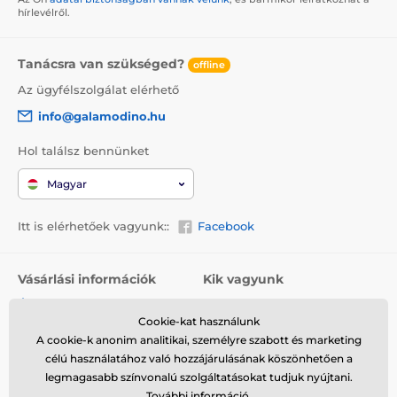
hírlevélről.
Tanácsra van szükséged?
offline
Az ügyfélszolgálat elérhető
info@galamodino.hu
Hol találsz bennünket
Magyar
Itt is elérhetőek vagyunk::
Facebook
Vásárlási információk
Kik vagyunk
Általános szerződési
Rólunk
feltételek
Cookie-kat használunk
Elérhetőségek
A cookie-k anonim analitikai, személyre szabott és marketing
Szállítás
Együttműködés a
célú használatához való hozzájárulásának köszönhetően a
Visszaküldés és reklamáció
Galamodinóval
legmagasabb színvonalú szolgáltatásokat tudjuk nyújtani.
További információ
.