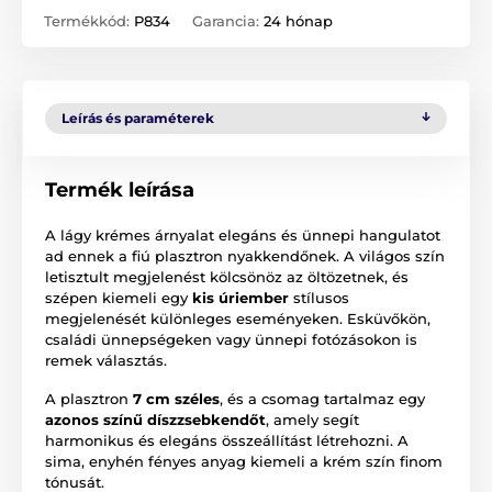
Termékkód:
P834
Garancia:
24 hónap
Leírás és paraméterek
Termék leírása
A lágy krémes árnyalat elegáns és ünnepi hangulatot
ad ennek a fiú plasztron nyakkendőnek. A világos szín
letisztult megjelenést kölcsönöz az öltözetnek, és
szépen kiemeli egy
kis úriember
stílusos
megjelenését különleges eseményeken. Esküvőkön,
családi ünnepségeken vagy ünnepi fotózásokon is
remek választás.
A plasztron
7 cm széles
, és a csomag tartalmaz egy
azonos színű díszzsebkendőt
, amely segít
harmonikus és elegáns összeállítást létrehozni. A
sima, enyhén fényes anyag kiemeli a krém szín finom
tónusát.