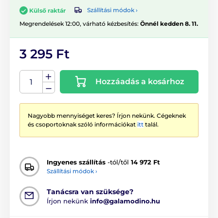
Szállítási módok ›
Külső raktár
Megrendelések 12:00, várható kézbesítés:
Önnél kedden 8. 11.
3 295 Ft
Hozzáadás a kosárhoz
Nagyobb mennyiséget keres? Írjon nekünk. Cégeknek
és csoportoknak szóló információkat
itt
talál.
Ingyenes szállítás
-tól/től
14 972 Ft
Szállítási módok ›
Tanácsra van szüksége?
Írjon nekünk
info@galamodino.hu