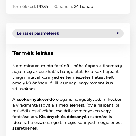
Termékkód:
P1234
Garancia:
24 hónap
Leírás és paraméterek
Termék leírása
Nem minden minta feltűnő – néha éppen a finomság
adja meg az összhatás hangulatát. Ez a kék hajpánt
virágmintával könnyed és természetes hatást kelt,
amely különösen jól illik ünnepi vagy romantikus
stílusokhoz.
A
csokornyakkendő
elegáns hangsúlyt ad, miközben
a virágminta lágyítja a megjelenést. Így a hajpánt jól
működik esküvőkön, családi eseményeken vagy
fotózásokon.
Kislányok és édesanyák
számára is
ideális, ha összehangolt, mégis könnyed megjelenést
szeretnének.