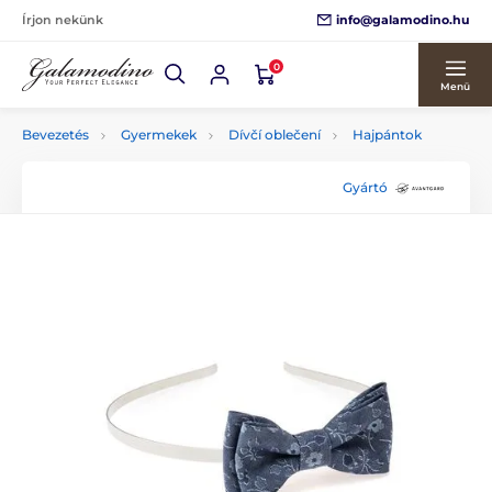
info@galamodino.hu
Írjon nekünk
0
Menü
Bevezetés
Gyermekek
Dívčí oblečení
Hajpántok
Gyártó