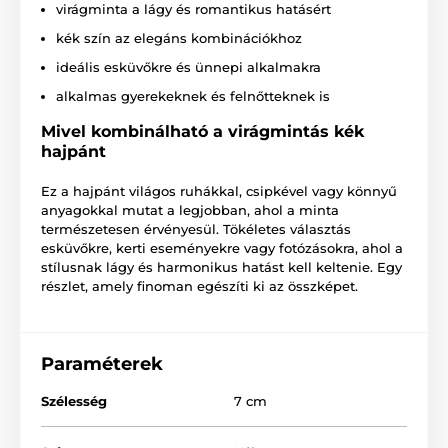
virágminta a lágy és romantikus hatásért
kék szín az elegáns kombinációkhoz
ideális esküvőkre és ünnepi alkalmakra
alkalmas gyerekeknek és felnőtteknek is
Mivel kombinálható a virágmintás kék
hajpánt
Ez a hajpánt világos ruhákkal, csipkével vagy könnyű
anyagokkal mutat a legjobban, ahol a minta
természetesen érvényesül. Tökéletes választás
esküvőkre, kerti eseményekre vagy fotózásokra, ahol a
stílusnak lágy és harmonikus hatást kell keltenie. Egy
részlet, amely finoman egészíti ki az összképet.
Paraméterek
Szélesség
7 cm