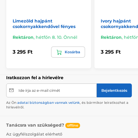
Limezöld hajpánt
Ivory hajpánt
csokornyakkendővel fényes
csokornyakkend
Rektáron
,
hétfőn 8. 10. Önnél
Rektáron
,
hétfőn
3 295 Ft
3 295 Ft
Kosárba
Iratkozzon fel a hírlevélre
Ide írja az e-mail címét
Bejelentkezés
Az Ön
adatai biztonságban vannak velünk
, és bármikor leiratkozhat a
hírlevélről.
Tanácsra van szükséged?
offline
Az ügyfélszolgálat elérhető