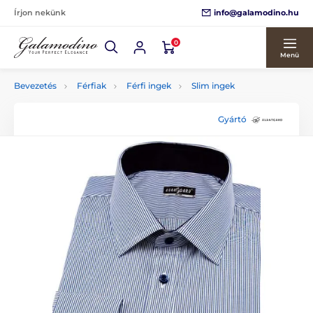
info@galamodino.hu
Írjon nekünk
0
Menü
Bevezetés
Férfiak
Férfi ingek
Slim ingek
Gyártó