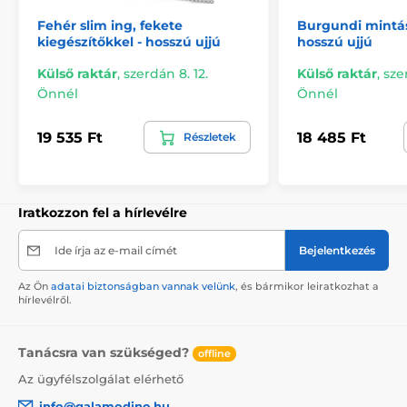
Fehér slim ing, fekete
Burgundi mintás
kiegészítőkkel - hosszú ujjú
hosszú ujjú
Külső raktár
,
szerdán 8. 12.
Külső raktár
,
sze
Önnél
Önnél
19 535 Ft
18 485 Ft
Részletek
Iratkozzon fel a hírlevélre
Ide írja az e-mail címét
Bejelentkezés
Az Ön
adatai biztonságban vannak velünk
, és bármikor leiratkozhat a
hírlevélről.
Tanácsra van szükséged?
offline
Az ügyfélszolgálat elérhető
info@galamodino.hu