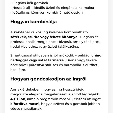
• Elegáns kék gombok
• Hosszú ujj – ideális üzleti és elegáns alkalmakra
• Időtálló és könnyen kombinálható design
Hogyan kombinálja
A kék-fehér csíkos ing kiválóan kombinálható
sötétkék, szürke vagy fekete öltönnyel
. Elegáns és
professzionális megjelenést biztosít, amely tökéletes
irodai viselethez vagy üzleti találkozókra.
Smart casual stílusban is jól működik – például
chino
nadrággal vagy sötét farmerrel
. Barna vagy fekete
bőrcipővel párosítva stílusos és harmonikus outfitet
hoz létre.
Hogyan gondoskodjon az ingről
Annak érdekében, hogy az ing hosszú ideig
megőrizze elegáns megjelenését, ajánlott legfeljebb
40 °C-on
, kímélő programon mosni. Célszerű az inget
kifordítva mosni
, hogy a szövet és a gombok jobban
védve maradjanak.