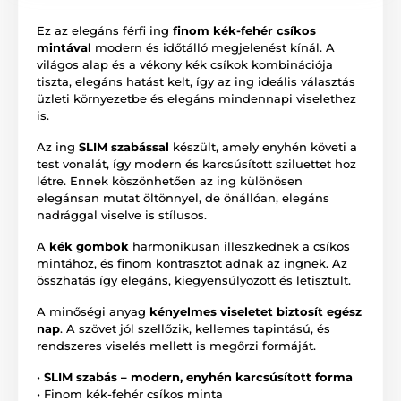
Ez az elegáns férfi ing
finom kék-fehér csíkos
mintával
modern és időtálló megjelenést kínál. A
világos alap és a vékony kék csíkok kombinációja
tiszta, elegáns hatást kelt, így az ing ideális választás
üzleti környezetbe és elegáns mindennapi viselethez
is.
Az ing
SLIM szabással
készült, amely enyhén követi a
test vonalát, így modern és karcsúsított sziluettet hoz
létre. Ennek köszönhetően az ing különösen
elegánsan mutat öltönnyel, de önállóan, elegáns
nadrággal viselve is stílusos.
A
kék gombok
harmonikusan illeszkednek a csíkos
mintához, és finom kontrasztot adnak az ingnek. Az
összhatás így elegáns, kiegyensúlyozott és letisztult.
A minőségi anyag
kényelmes viseletet biztosít egész
nap
. A szövet jól szellőzik, kellemes tapintású, és
rendszeres viselés mellett is megőrzi formáját.
•
SLIM szabás – modern, enyhén karcsúsított forma
• Finom kék-fehér csíkos minta