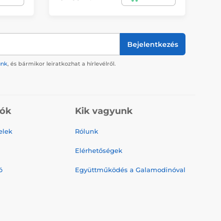
Bejelentkezés
ünk
, és bármikor leiratkozhat a hírlevélről.
iók
Kik vagyunk
elek
Rólunk
Elérhetőségek
ó
Együttműködés a Galamodinóval