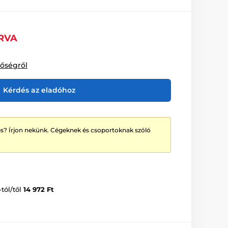
RVA
tőségről
Kérdés az eladóhoz
? Írjon nekünk. Cégeknek és csoportoknak szóló
-tól/től
14 972 Ft