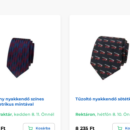
ny nyakkendő színes
Tűzoltó nyakkendő sötét
trikus mintával
raktár
,
kedden 8. 11. Önnél
Rektáron
,
hétfőn 8. 10. Ö
 Ft
8 235 Ft
Kosárba
Ko