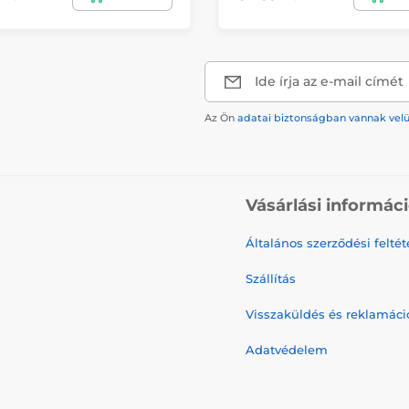
Ide írja az e-mail címét
Az Ön
adatai biztonságban vannak vel
Vásárlási informác
Általános szerződési feltét
Szállítás
Visszaküldés és reklamáci
Adatvédelem