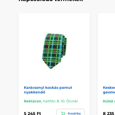
Karácsonyi kockás pamut
Keske
nyakkendő
geome
Rektáron
,
hétfőn 8. 10. Önnél
Külső 
5 245 Ft
8 235
Kosárba