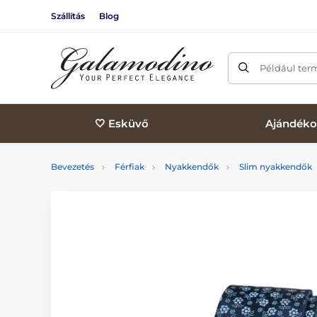
Szállítás
Blog
Például ter
🤍 Esküvő
Ajándéko
Bevezetés
Férfiak
Nyakkendők
Slim nyakkendők