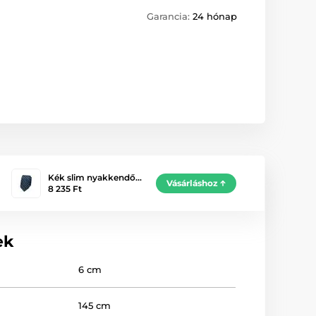
Garancia:
24 hónap
Kék slim nyakkendő…
Vásárláshoz
8 235 Ft
ek
6 cm
145 cm