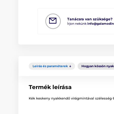
Tanácsra van szüksége?
Írjon nekünk
info@galamodin
Leírás és paraméterek
Hogyan kössön nya
Termék leírása
Kék keskeny nyakkendő virágmintával szélesség 6