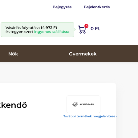
Bejegyzés
Bejelentkezés
0
Vásárlás folytatása
14 972 Ft
0 Ft
és tegyen szert
ingyenes szállításra
Nők
Gyermekek
kkendő
l
További termékek megjelenítése ›