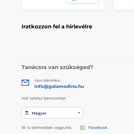
Iratkozzon fel a hírlevélre
Tanácsra van szükséged?
Írjon bármikor
info@galamodino.hu
Hol találsz bennünket
Magyar
Itt is elérhetőek vagyunk::
Facebook