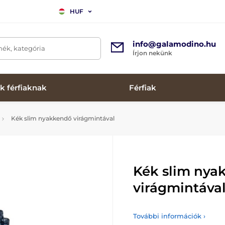
HUF
info@galamodino.hu
mék, kategória
Írjon nekünk
k férfiaknak
Férfiak
Kék slim nyakkendő virágmintával
Kék slim nya
virágmintáva
További információk ›