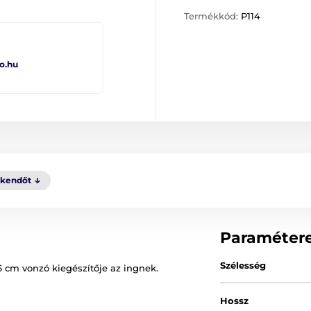
Termékkód:
P114
o.hu
kkendőt
Paraméter
Szélesség
 cm vonzó kiegészítője az ingnek.
Hossz