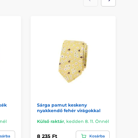
kék
Sárga pamut keskeny
Sm
nyakkendő fehér virágokkal
ny
nnél
Külső raktár
,
kedden 8. 11. Önnél
Re
8 235 Ft
7 
sárba
Kosárba