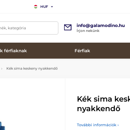
HUF
info@galamodino.hu
mék, kategória
Írjon nekünk
k férfiaknak
Férfiak
Kék sima keskeny nyakkendő
Kék sima kes
nyakkendő
További információk ›