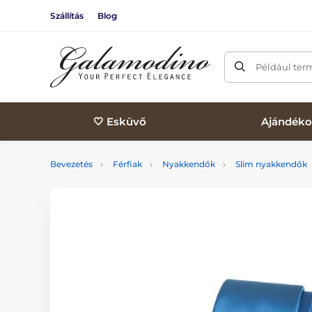
Szállítás
Blog
Például ter
🤍 Esküvő
Ajándéko
Bevezetés
Férfiak
Nyakkendők
Slim nyakkendők