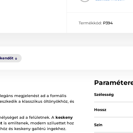
Termékkód:
P394
kkendőt
Paraméter
Szélesség
 elegáns megjelenést ad a formális
eszkedik a klasszikus öltönyökhöz, és
Hossz
mélységet ad a felületnek. A
keskeny
nt
is említenek, modern sziluettet hoz
Szín
ökhöz és keskeny gallérú ingekhez.