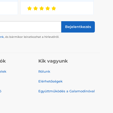
Bejelentkezés
ünk
, és bármikor leiratkozhat a hírlevélről.
iók
Kik vagyunk
elek
Rólunk
Elérhetőségek
ó
Együttműködés a Galamodinóval