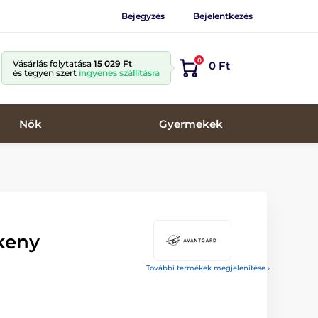
Bejegyzés
Bejelentkezés
0
Vásárlás folytatása
15 029 Ft
0 Ft
és tegyen szert
ingyenes szállításra
Nők
Gyermekek
keny
További termékek megjelenítése ›