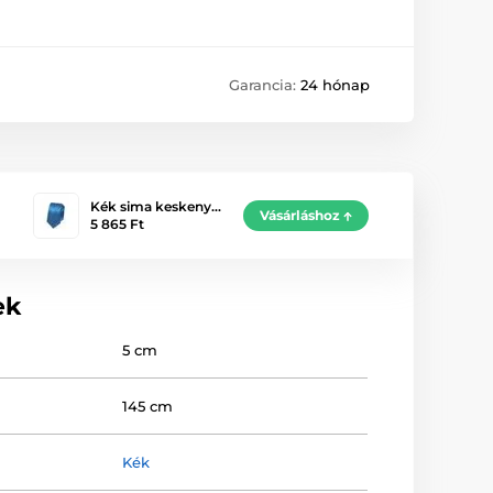
Garancia:
24 hónap
Kék sima keskeny…
Vásárláshoz
5 865 Ft
ek
5 cm
145 cm
Kék