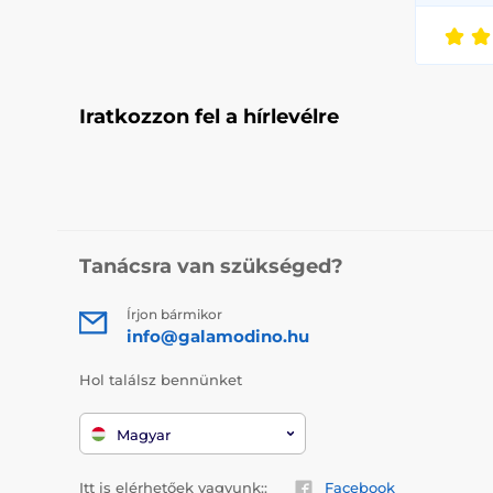
Iratkozzon fel a hírlevélre
Tanácsra van szükséged?
Írjon bármikor
info@galamodino.hu
Hol találsz bennünket
Magyar
Itt is elérhetőek vagyunk::
Facebook