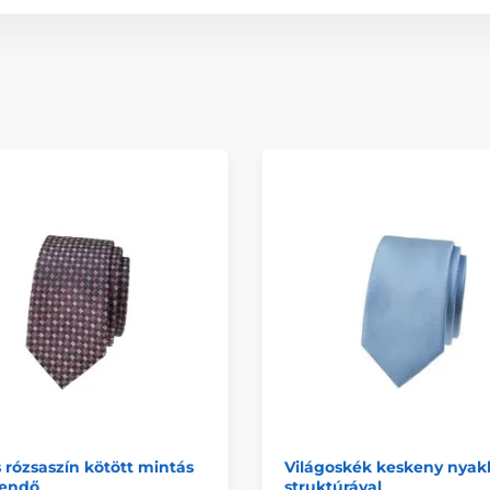
 rózsaszín kötött mintás
Világoskék keskeny nya
endő
struktúrával