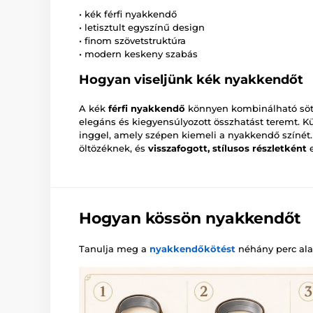
• kék férfi nyakkendő
• letisztult egyszínű design
• finom szövetstruktúra
• modern keskeny szabás
Hogyan viseljünk kék nyakkendőt
A kék
férfi nyakkendő
könnyen kombinálható sötét
elegáns és kiegyensúlyozott összhatást teremt. K
inggel, amely szépen kiemeli a nyakkendő színét.
öltözéknek, és
visszafogott, stílusos részletként
e
Hogyan kössön nyakkendőt
Tanulja meg a
nyakkendőkötést
néhány perc alat