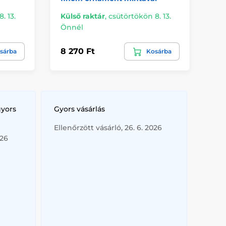
. 13.
Külső raktár
,
csütörtökön 8. 13.
Önnél
Re
8 270 Ft
7 
sárba
Kosárba
gyors
Gyors vásárlás
Ellenőrzött vásárló, 26. 6. 2026
026