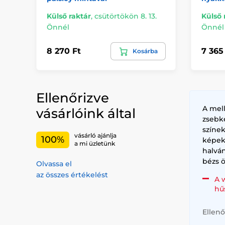
Külső raktár
,
csütörtökön 8. 13.
Külső 
Önnél
Önnél
8 270 Ft
7 365
Kosárba
Ellenőrizve
A mel
vásárlóink által
zsebk
színe
vásárló ajánlja
100%
képek
a mi üzletünk
halvá
bézs ö
Olvassa el
az összes értékelést
A 
hű
Ellenő