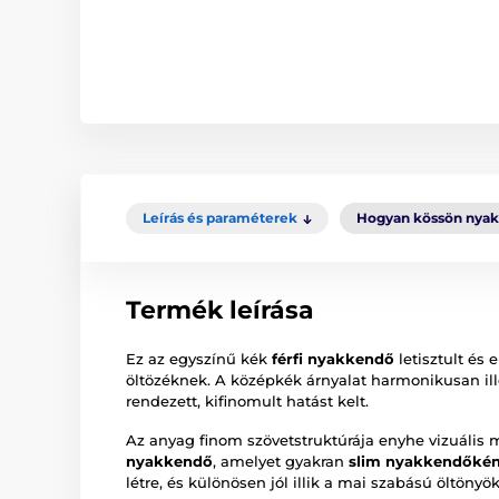
Leírás és paraméterek
Hogyan kössön nya
Termék leírása
Ez az egyszínű kék
férfi nyakkendő
letisztult és
öltözéknek. A középkék árnyalat harmonikusan ill
rendezett, kifinomult hatást kelt.
Az anyag finom szövetstruktúrája enyhe vizuális 
nyakkendő
, amelyet gyakran
slim nyakkendőké
létre, és különösen jól illik a mai szabású öltöny