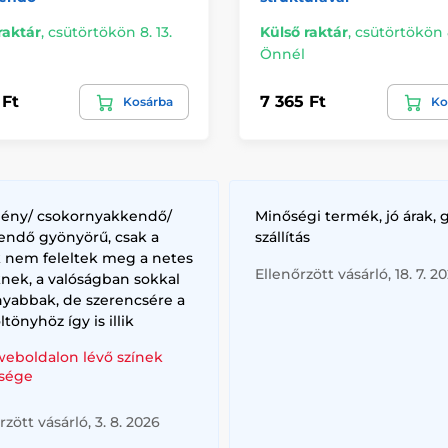
raktár
,
csütörtökön 8. 13.
Külső raktár
,
csütörtökön 8
Önnél
 Ft
7 365 Ft
Kosárba
Ko
lény/ csokornyakkendő/
Minőségi termék, jó árak, 
endő gyönyörű, csak a
szállítás
k nem feleltek meg a netes
Ellenőrzött vásárló, 18. 7. 2
nek, a valóságban sokkal
nyabbak, de szerencsére a
ltönyhöz így is illik
weboldalon lévő színek
sége
rzött vásárló, 3. 8. 2026