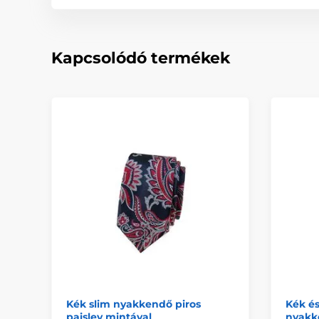
Kapcsolódó termékek
Kék slim nyakkendő piros
Kék és
paisley mintával
nyakk