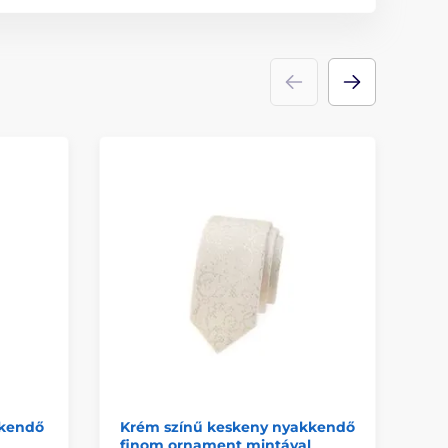
kkendő
Krém színű keskeny nyakkendő
Kr
finom ornament mintával
ká