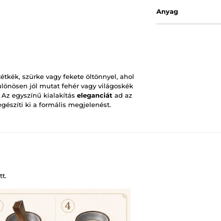
Anyag
kék, szürke vagy fekete öltönnyel, ahol
ülönösen jól mutat fehér vagy világoskék
 Az egyszínű kialakítás
eleganciát
ad az
gészíti ki a formális megjelenést.
t.