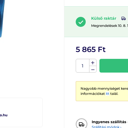
Külső raktár
Megrendelések 10. 8. 
5 865 Ft
Nagyobb mennyiséget keres
információkat
itt
talál.
o.hu
Ingyenes szállítás
Szállítási módok ›