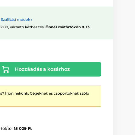
Szállítási módok ›
12:00, várható kézbesítés:
Önnél csütörtökön 8. 13.
Hozzáadás a kosárhoz
? Írjon nekünk. Cégeknek és csoportoknak szóló
-tól/től
15 029 Ft