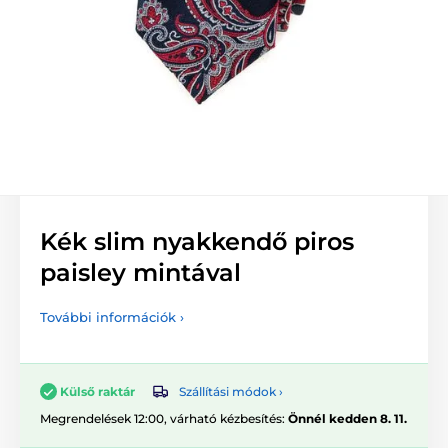
Kék slim nyakkendő piros
paisley mintával
További információk ›
Szállítási módok ›
Külső raktár
Megrendelések 12:00, várható kézbesítés:
Önnél kedden 8. 11.