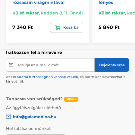
rózsaszín virágmintával
fényes
Külső raktár
,
kedden 8. 11. Önnél
Külső raktár
,
ked
7 340 Ft
5 840 Ft
Kosárba
Iratkozzon fel a hírlevélre
Ide írja az e-mail címét
Bejelentkezés
Az Ön
adatai biztonságban vannak velünk
, és bármikor leiratkozhat a
hírlevélről.
Tanácsra van szükséged?
offline
Az ügyfélszolgálat elérhető
info@galamodino.hu
Hol találsz bennünket