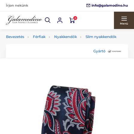
info@galamodino.hu
Írjon nekünk
0
Menü
Bevezetés
Férfiak
Nyakkendők
Slim nyakkendők
Gyártó