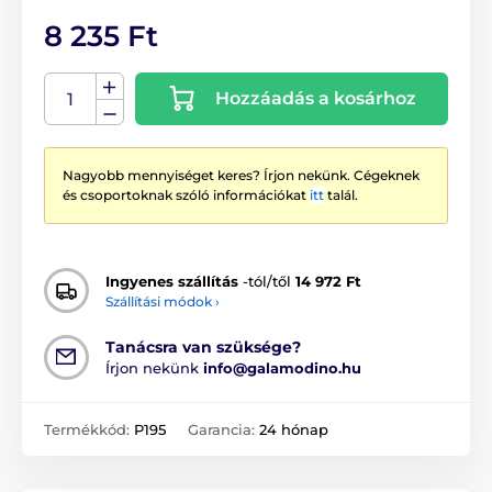
8 235 Ft
Hozzáadás a kosárhoz
Nagyobb mennyiséget keres? Írjon nekünk. Cégeknek
és csoportoknak szóló információkat
itt
talál.
Ingyenes szállítás
-tól/től
14 972 Ft
Szállítási módok ›
Tanácsra van szüksége?
Írjon nekünk
info@galamodino.hu
Termékkód:
P195
Garancia:
24 hónap