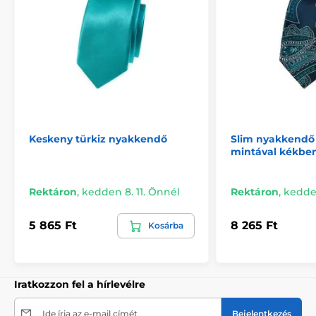
Keskeny türkiz nyakkendő
Slim nyakkendő 
mintával kékbe
Rektáron
,
kedden 8. 11. Önnél
Rektáron
,
kedden
5 865 Ft
8 265 Ft
Kosárba
Iratkozzon fel a hírlevélre
Ide írja az e-mail címét
Bejelentkezés