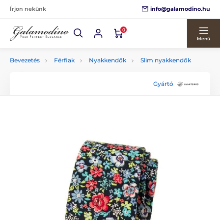
info@galamodino.hu
Írjon nekünk
0
Menü
Bevezetés
Férfiak
Nyakkendők
Slim nyakkendők
Gyártó