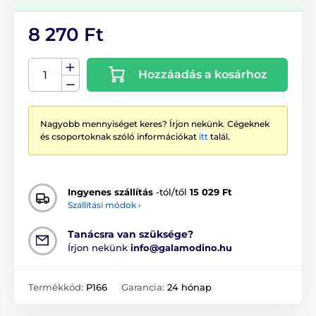
8 270 Ft
Hozzáadás a kosárhoz
Nagyobb mennyiséget keres? Írjon nekünk. Cégeknek
és csoportoknak szóló információkat
itt
talál.
Ingyenes szállítás
-tól/től
15 029 Ft
Szállítási módok ›
Tanácsra van szüksége?
Írjon nekünk
info@galamodino.hu
Termékkód:
P166
Garancia:
24 hónap