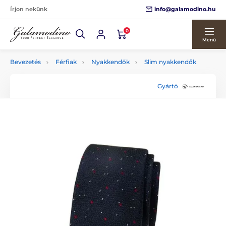
info@galamodino.hu
Írjon nekünk
0
Menü
Bevezetés
Férfiak
Nyakkendők
Slim nyakkendők
Gyártó