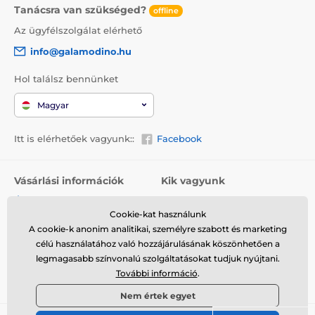
Tanácsra van szükséged?
offline
Az ügyfélszolgálat elérhető
info@galamodino.hu
Hol találsz bennünket
Magyar
Itt is elérhetőek vagyunk::
Facebook
Vásárlási információk
Kik vagyunk
Általános szerződési
Rólunk
feltételek
Cookie-kat használunk
Elérhetőségek
A cookie-k anonim analitikai, személyre szabott és marketing
Szállítás
Együttműködés a
célú használatához való hozzájárulásának köszönhetően a
Visszaküldés és reklamáció
Galamodinóval
legmagasabb színvonalú szolgáltatásokat tudjuk nyújtani.
További információ
.
Adatvédelem
Nem értek egyet