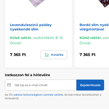
Levendulaszínű paisley
Bordó slim nya
nyakkendő slim
virágmintával
Külső raktár
,
csütörtökön 8. 13.
Külső raktár
,
csü
Önnél
Önnél
7 365 Ft
7 365 Ft
Kosárba
Iratkozzon fel a hírlevélre
Ide írja az e-mail címét
Bejelentkezés
Az Ön
adatai biztonságban vannak velünk
, és bármikor leiratkozhat a
hírlevélről.