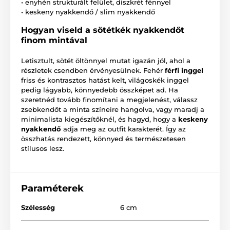
• enyhén strukturált felület, diszkrét fénnyel
• keskeny nyakkendő / slim nyakkendő
Hogyan viseld a sötétkék nyakkendőt
finom mintával
Letisztult, sötét öltönnyel mutat igazán jól, ahol a
részletek csendben érvényesülnek. Fehér
férfi inggel
friss és kontrasztos hatást kelt, világoskék inggel
pedig lágyabb, könnyedebb összképet ad. Ha
szeretnéd tovább finomítani a megjelenést, válassz
zsebkendőt a minta színeire hangolva, vagy maradj a
minimalista kiegészítőknél, és hagyd, hogy a
keskeny
nyakkendő
adja meg az outfit karakterét. Így az
összhatás rendezett, könnyed és természetesen
stílusos lesz.
Paraméterek
Szélesség
6 cm