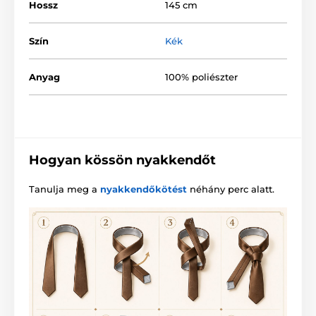
Hossz
145 cm
Szín
Kék
Anyag
100% poliészter
Hogyan kössön nyakkendőt
Tanulja meg a
nyakkendőkötést
néhány perc alatt.