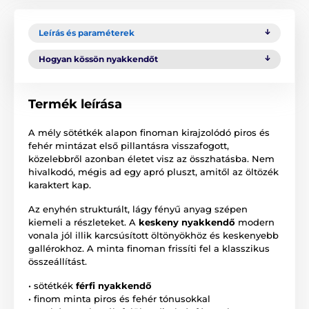
Leírás és paraméterek
Hogyan kössön nyakkendőt
Termék leírása
A mély sötétkék alapon finoman kirajzolódó piros és
fehér mintázat első pillantásra visszafogott,
közelebbről azonban életet visz az összhatásba. Nem
hivalkodó, mégis ad egy apró pluszt, amitől az öltözék
karaktert kap.
Az enyhén strukturált, lágy fényű anyag szépen
kiemeli a részleteket. A
keskeny nyakkendő
modern
vonala jól illik karcsúsított öltönyökhöz és keskenyebb
gallérokhoz. A minta finoman frissíti fel a klasszikus
összeállítást.
• sötétkék
férfi nyakkendő
• finom minta piros és fehér tónusokkal