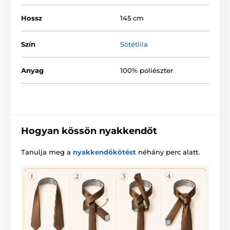
Hossz
145 cm
Szín
Sötétlila
Anyag
100% poliészter
Hogyan kössön nyakkendőt
Tanulja meg a
nyakkendőkötést
néhány perc alatt.