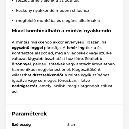
részlet, amely élénkíti az outfitet
keskeny nyakkendő modern stílushoz
megfelelő munkába és elegáns alkalmakra
Mivel kombinálható a mintás nyakkendő
A mintás nyakkendő akkor érvényesül igazán, ha
egyszínű inggel
párosítja. A
fehér ing
tiszta és
kontrasztos alapot ad, míg a világoskék vagy szürke
változat lágyabb összhatást hoz létre. Sötétebb
öltönnyel
, például sötétkék vagy antracit árnyalatban
harmonikus megjelenést ér el. Kiegészítőként
választhat
díszzsebkendőt
a minta egyik színéhez
igazítva vagy semleges tónusban, illetve
nadrágtartót
, amely lazább, mégis átgondolt stílust
ad.
Paraméterek
Szélesség
5 cm