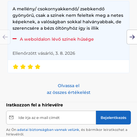
A mellény/ csokornyakkendő/ zsebkendő
gyönyörű, csak a színek nem feleltek meg a netes
képeknek, a valóságban sokkal halványabbak, de
szerencsére a bézs öltönyhöz így is illik
A weboldalon lévő színek hűsége
Ellenőrzött vásárló, 3. 8. 2026
Olvassa el
az összes értékelést
Iratkozzon fel a hírlevélre
Ide írja az e-mail címét
Bejelentkezés
Az Ön
adatai biztonságban vannak velünk
, és bármikor leiratkozhat a
hírlevélről.