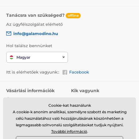
Tanácsra van szükséged?
offline
Az ügyfélszolgálat elérhető
info@galamodino.hu
Hol találsz bennünket
Magyar
Itt is elérhetőek vagyunk::
Facebook
Vásárlási információk
Kik vagyunk
Általános szerződési
Rólunk
feltételek
Cookie-kat használunk
Elérhetőségek
A cookie-k anonim analitikai, személyre szabott és marketing
Szállítás
Együttműködés a
célú használatához való hozzájárulásának köszönhetően a
Visszaküldés és reklamáció
Galamodinóval
legmagasabb színvonalú szolgáltatásokat tudjuk nyújtani.
További információ
.
Adatvédelem