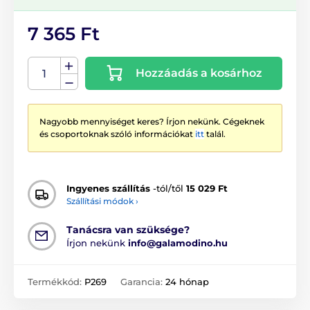
7 365 Ft
Hozzáadás a kosárhoz
Nagyobb mennyiséget keres? Írjon nekünk. Cégeknek
és csoportoknak szóló információkat
itt
talál.
Ingyenes szállítás
-tól/től
15 029 Ft
Szállítási módok ›
Tanácsra van szüksége?
Írjon nekünk
info@galamodino.hu
Termékkód:
P269
Garancia:
24 hónap