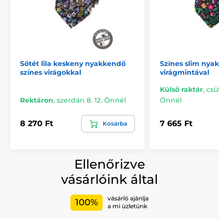
Sötét lila keskeny nyakkendő
Színes slim nya
színes virágokkal
virágmintával
Külső raktár
,
csü
Rektáron
,
szerdán 8. 12. Önnél
Önnél
8 270 Ft
7 665 Ft
Kosárba
Ellenőrizve
vásárlóink által
vásárló ajánlja
100%
a mi üzletünk