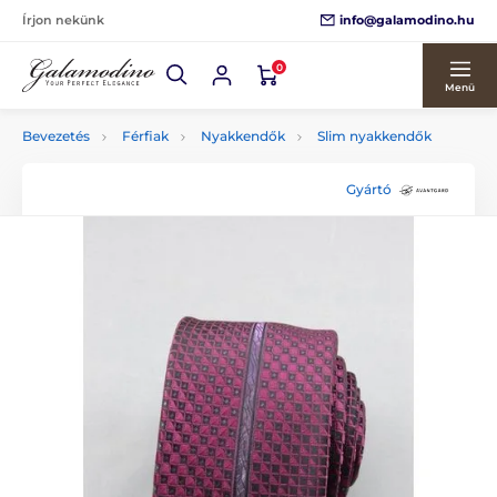
info@galamodino.hu
Írjon nekünk
0
Menü
Bevezetés
Férfiak
Nyakkendők
Slim nyakkendők
Gyártó