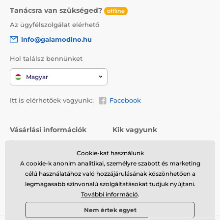
Tanácsra van szükséged?
offline
Az ügyfélszolgálat elérhető
info@galamodino.hu
Hol találsz bennünket
Magyar
Itt is elérhetőek vagyunk::
Facebook
Vásárlási információk
Kik vagyunk
Általános szerződési
Rólunk
feltételek
Cookie-kat használunk
Elérhetőségek
A cookie-k anonim analitikai, személyre szabott és marketing
Szállítás
Együttműködés a
célú használatához való hozzájárulásának köszönhetően a
Visszaküldés és reklamáció
Galamodinóval
legmagasabb színvonalú szolgáltatásokat tudjuk nyújtani.
További információ
.
Adatvédelem
Nem értek egyet