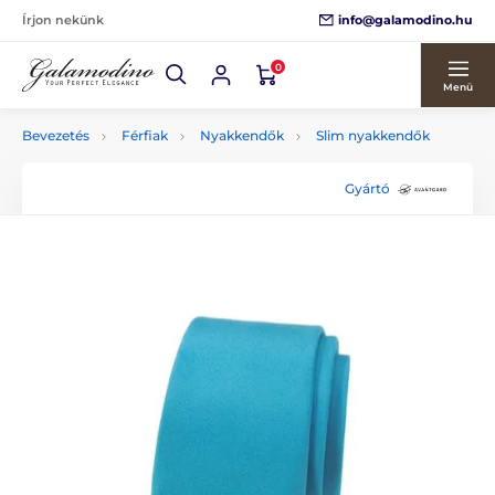
info@galamodino.hu
Írjon nekünk
0
Menü
Bevezetés
Férfiak
Nyakkendők
Slim nyakkendők
Gyártó