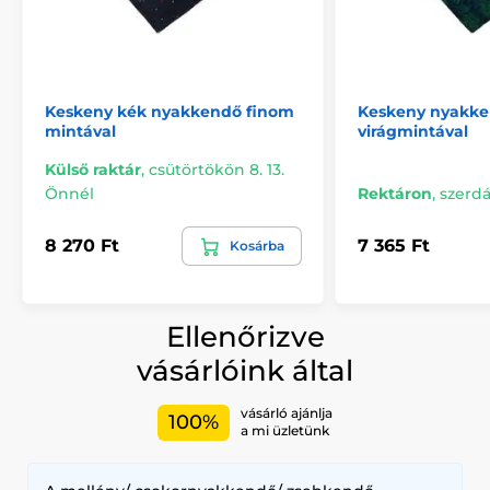
Keskeny kék nyakkendő finom
Keskeny nyakke
mintával
virágmintával
Külső raktár
,
csütörtökön 8. 13.
Önnél
Rektáron
,
szerdá
8 270 Ft
7 365 Ft
Kosárba
Ellenőrizve
vásárlóink által
vásárló ajánlja
100%
a mi üzletünk