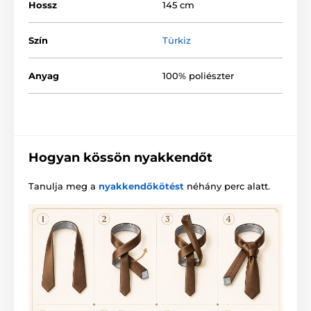
Hossz
145 cm
Szín
Türkiz
Anyag
100% poliészter
Hogyan kössön nyakkendőt
Tanulja meg a
nyakkendőkötést
néhány perc alatt.