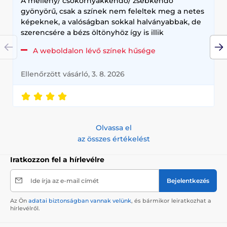
A mellény/ csokornyakkendő/ zsebkendő
gyönyörű, csak a színek nem feleltek meg a netes
képeknek, a valóságban sokkal halványabbak, de
szerencsére a bézs öltönyhöz így is illik
A weboldalon lévő színek hűsége
Ellenőrzött vásárló, 3. 8. 2026
Olvassa el
az összes értékelést
Iratkozzon fel a hírlevélre
Ide írja az e-mail címét
Bejelentkezés
Az Ön
adatai biztonságban vannak velünk
, és bármikor leiratkozhat a
hírlevélről.