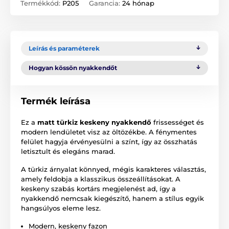
Termékkód:
P205
Garancia:
24 hónap
Leírás és paraméterek
Hogyan kössön nyakkendőt
Termék leírása
Ez a
matt türkiz keskeny nyakkendő
frissességet és
modern lendületet visz az öltözékbe. A fénymentes
felület hagyja érvényesülni a színt, így az összhatás
letisztult és elegáns marad.
A türkiz árnyalat könnyed, mégis karakteres választás,
amely feldobja a klasszikus összeállításokat. A
keskeny szabás kortárs megjelenést ad, így a
nyakkendő nemcsak kiegészítő, hanem a stílus egyik
hangsúlyos eleme lesz.
Modern, keskeny fazon