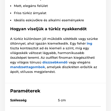
Matt, elegáns felület
Friss türkiz árnyalat
Ideális esküvőkre és alkalmi eseményekre
Hogyan viseljük a türkiz nyakkendőt
A türkiz különösen jól működik sötétkék vagy szürke
öltönnyel, ahol igazán kiemelkedik. Egy fehér
ing
tiszta kontrasztot ad és kiemeli a színt, míg egy
világoskék változat lágyabb, harmonikusabb
összképet teremt. Az outfitet finoman kiegészítheti
egy világos tónusú
díszzsebkendő
vagy elegáns
mandzsettagombok
, amelyek diszkréten erősítik az
ápolt, stílusos megjelenést.
Paraméterek
Szélesség
5 cm