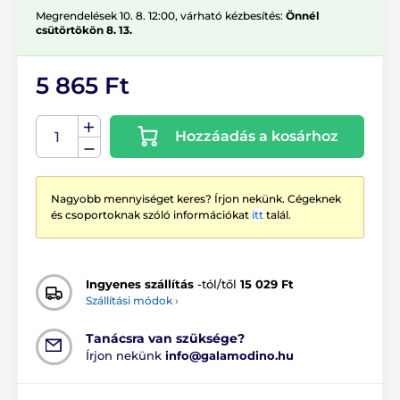
Megrendelések 10. 8. 12:00, várható kézbesítés:
Önnél
csütörtökön 8. 13.
5 865 Ft
Hozzáadás a kosárhoz
Nagyobb mennyiséget keres? Írjon nekünk. Cégeknek
és csoportoknak szóló információkat
itt
talál.
Ingyenes szállítás
-tól/től
15 029 Ft
Szállítási módok ›
Tanácsra van szüksége?
Írjon nekünk
info@galamodino.hu