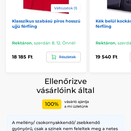
Változatok (1)
Klasszikus szabású piros hosszú
Kék belül kockás
ujjú férfiing
férfiing
Rektáron
,
szerdán 8. 12. Önnél
Rektáron
,
szerdá
18 185 Ft
19 540 Ft
Részletek
Ellenőrizve
vásárlóink által
vásárló ajánlja
100%
a mi üzletünk
A mellény/ csokornyakkendő/ zsebkendő
gyönyörű, csak a színek nem feleltek meg a netes