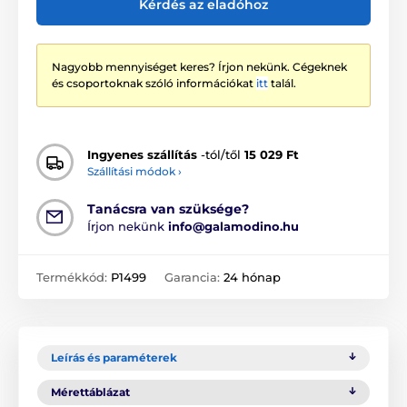
Kérdés az eladóhoz
Nagyobb mennyiséget keres? Írjon nekünk. Cégeknek
és csoportoknak szóló információkat
itt
talál.
Ingyenes szállítás
-tól/től
15 029 Ft
Szállítási módok ›
Tanácsra van szüksége?
Írjon nekünk
info@galamodino.hu
Termékkód:
P1499
Garancia:
24 hónap
Leírás és paraméterek
Mérettáblázat