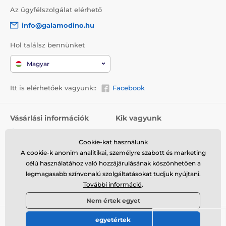
Az ügyfélszolgálat elérhető
info@galamodino.hu
Hol találsz bennünket
Magyar
Itt is elérhetőek vagyunk::
Facebook
Vásárlási információk
Kik vagyunk
Általános szerződési
Rólunk
feltételek
Cookie-kat használunk
Elérhetőségek
A cookie-k anonim analitikai, személyre szabott és marketing
Szállítás
Együttműködés a
célú használatához való hozzájárulásának köszönhetően a
Visszaküldés és reklamáció
Galamodinóval
legmagasabb színvonalú szolgáltatásokat tudjuk nyújtani.
További információ
.
Adatvédelem
Nem értek egyet
egyetértek
© 2026 www.galamodino.hu ⦁ Webshop szolgáltatónk a
SIMPLIA.cz