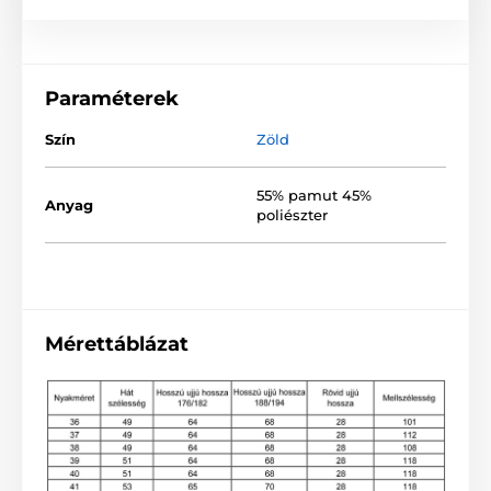
Paraméterek
Szín
Zöld
55% pamut 45%
Anyag
poliészter
Mérettáblázat