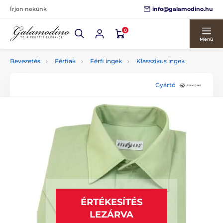
info@galamodino.hu
Írjon nekünk
0
Menü
Bevezetés
Férfiak
Férfi ingek
Klasszikus ingek
Gyártó
ÉRTÉKESÍTÉS
LEZÁRVA