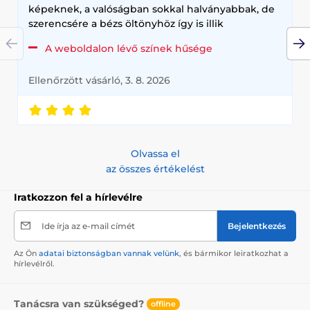
képeknek, a valóságban sokkal halványabbak, de
szerencsére a bézs öltönyhöz így is illik
A weboldalon lévő színek hűsége
Ellenőrzött vásárló, 3. 8. 2026
Olvassa el
az összes értékelést
Iratkozzon fel a hírlevélre
Ide írja az e-mail címét
Bejelentkezés
Az Ön
adatai biztonságban vannak velünk
, és bármikor leiratkozhat a
hírlevélről.
Tanácsra van szükséged?
offline