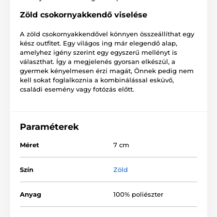
Zöld csokornyakkendő viselése
A zöld csokornyakkendővel könnyen összeállíthat egy
kész outfitet. Egy világos ing már elegendő alap,
amelyhez igény szerint egy egyszerű mellényt is
választhat. Így a megjelenés gyorsan elkészül, a
gyermek kényelmesen érzi magát, Önnek pedig nem
kell sokat foglalkoznia a kombinálással esküvő,
családi esemény vagy fotózás előtt.
Paraméterek
Méret
7 cm
Szín
Zöld
Anyag
100% poliészter