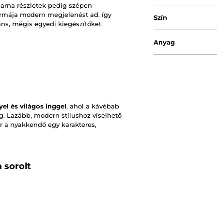
 barna részletek pedig szépen
ormája modern megjelenést ad, így
Szín
áns, mégis egyedi kiegészítőket.
Anyag
el és világos inggel
, ahol a kávébab
. Lazább, modern stílushoz viselhető
r a nyakkendő egy karakteres,
 sorolt