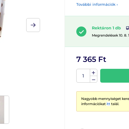
További információk ›
Rektáron 1 db
Megrendelések 10. 8. 
7 365 Ft
Nagyobb mennyiséget keres
információkat
itt
talál.