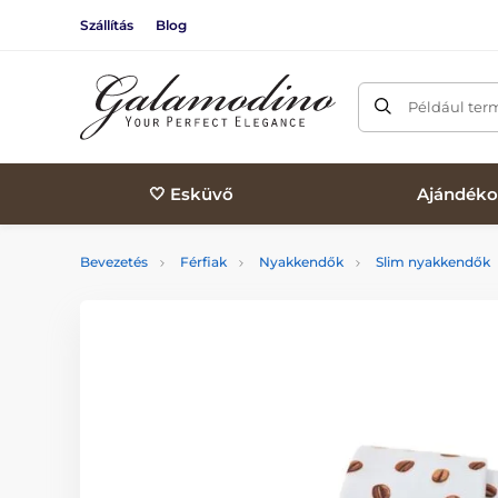
Szállítás
Blog
Például ter
🤍 Esküvő
Ajándéko
Bevezetés
Férfiak
Nyakkendők
Slim nyakkendők