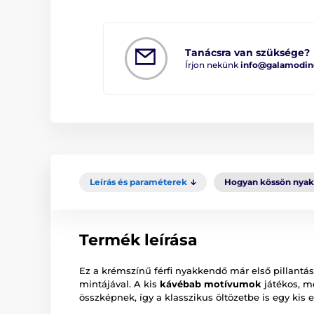
Tanácsra van szüksége?
Írjon nekünk
info@galamodin
Leírás és paraméterek
Hogyan kössön nya
Termék leírása
Ez a krémszínű férfi nyakkendő már első pillantásr
mintájával. A kis
kávébab motívumok
játékos, m
összképnek, így a klasszikus öltözetbe is egy kis 