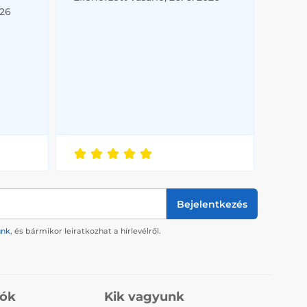
026
Bejelentkezés
ünk
, és bármikor leiratkozhat a hírlevélről.
iók
Kik vagyunk