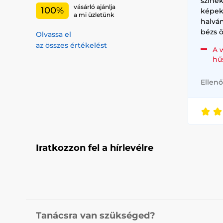
színe
vásárló ajánlja
100%
képek
a mi üzletünk
halvá
bézs ö
Olvassa el
az összes értékelést
A 
hű
Ellenő
Iratkozzon fel a hírlevélre
Tanácsra van szükséged?