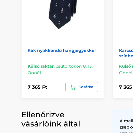
Kék nyakkendő hangjegyekkel
Karcsú
színb
Külső raktár
,
csütörtökön 8. 13.
Külső 
Önnél
Önnél
7 365 Ft
7 365
Kosárba
Ellenőrizve
A mel
vásárlóink által
zsebk