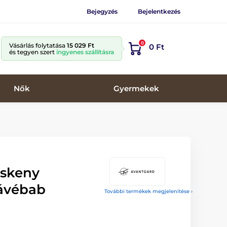
Bejegyzés
Bejelentkezés
0
Vásárlás folytatása
15 029 Ft
0 Ft
és tegyen szert
ingyenes szállításra
Nők
Gyermekek
eskeny
ávébab
További termékek megjelenítése ›