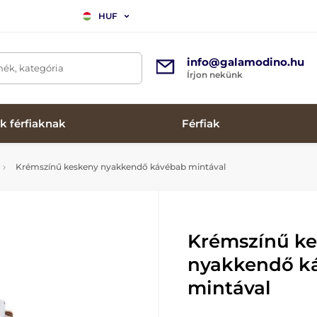
HUF
info@galamodino.hu
mék, kategória
Írjon nekünk
k férfiaknak
Férfiak
Krémszínű keskeny nyakkendő kávébab mintával
Krémszínű k
nyakkendő k
mintával