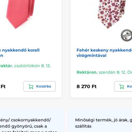
 nyakkendő korall
Fehér keskeny nyakkendő
en
virágmintával
raktár
,
csütörtökön 8. 13.
Rektáron
,
szerdán 8. 12. 
 Ft
8 270 Ft
Kosárba
Ko
lény/ csokornyakkendő/
Minőségi termék, jó árak, 
endő gyönyörű, csak a
szállítás