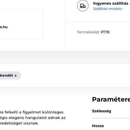
Ingyenes szállítás
Szállítási módok ›
o.hu
Termékkód:
P178
kkendőt
Paraméter
Szélesség
a felkelti a figyelmet különleges
égis elegáns hangulatot adnak az
eredetiséget visznek.
Hossz