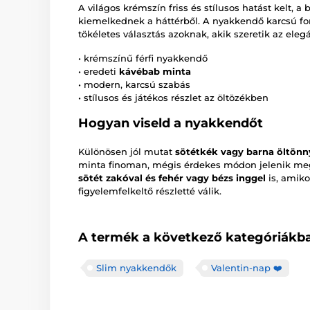
A világos krémszín friss és stílusos hatást kelt, a
kiemelkednek a háttérből. A nyakkendő karcsú f
tökéletes választás azoknak, akik szeretik az eleg
• krémszínű férfi nyakkendő
• eredeti
kávébab minta
• modern, karcsú szabás
• stílusos és játékos részlet az öltözékben
Hogyan viseld a nyakkendőt
Különösen jól mutat
sötétkék vagy barna öltönny
minta finoman, mégis érdekes módon jelenik meg
sötét zakóval és fehér vagy bézs inggel
is, amiko
figyelemfelkeltő részletté válik.
A termék a következő kategóriákba
Slim nyakkendők
Valentin-nap ❤️