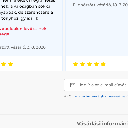
k nem feleltek meg a netes
Ellenőrzött vásárló, 18. 7. 2
nek, a valóságban sokkal
nyabbak, de szerencsére a
ltönyhöz így is illik
weboldalon lévő színek
sége
rzött vásárló, 3. 8. 2026
Ide írja az e-mail címét
Az Ön
adatai biztonságban vannak vel
Vásárlási informác