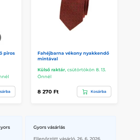
 piros
Fahéjbarna vékony nyakkendő
Ke
mintával
pa
Külső raktár
,
csütörtökön 8. 13.
Kü
Önnél
Önnél
Ön
8 270 Ft
8 
sárba
Kosárba
gyors
Gyors vásárlás
Ellenőrzött vásárló, 26. 6. 2026