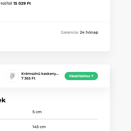
-tól/től
15 029 Ft
Garancia:
24 hónap
Krémszínű keskeny…
Vásárláshoz
7 365 Ft
ek
5 cm
145 cm