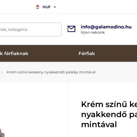
HUF
info@galamodino.hu
mék, kategória
Írjon nekünk
k férfiaknak
Férfiak
Krém színű keskeny nyakkendő paisley mintával
Krém színű k
nyakkendő pa
mintával