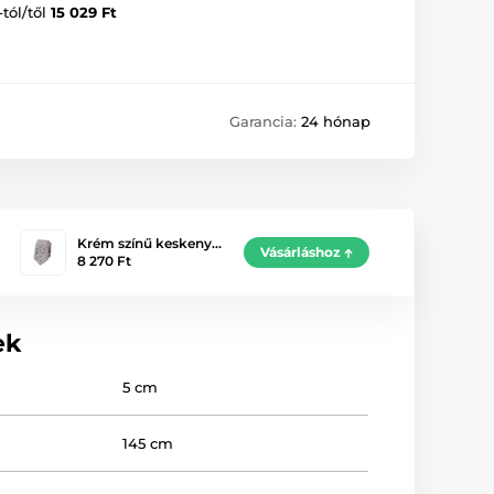
-tól/től
15 029 Ft
Garancia:
24 hónap
Krém színű keskeny…
Vásárláshoz
8 270 Ft
ek
5 cm
145 cm