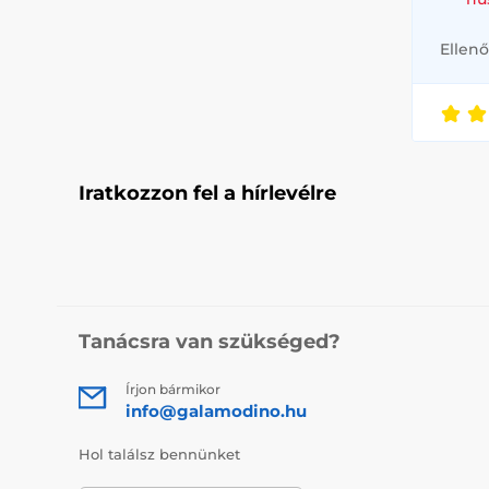
Ellenő
Iratkozzon fel a hírlevélre
Tanácsra van szükséged?
Írjon bármikor
info@galamodino.hu
Hol találsz bennünket