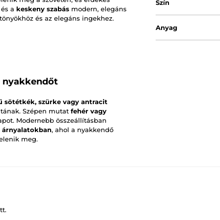
Szín
és a
keskeny szabás
modern, elegáns
öltönyökhöz és az elegáns ingekhez.
Anyag
s nyakkendőt
ű sötétkék, szürke vagy antracit
ntának. Szépen mutat
fehér vagy
lapot. Modernebb összeállításban
s árnyalatokban
, ahol a nyakkendő
jelenik meg.
t.