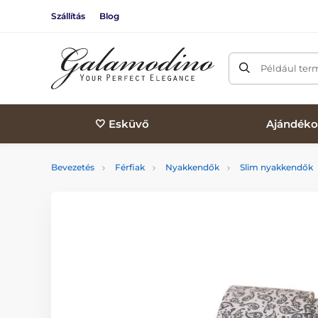
Szállítás
Blog
Például ter
🤍 Esküvő
Ajándéko
Bevezetés
Férfiak
Nyakkendők
Slim nyakkendők