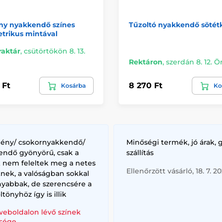
ny nyakkendő színes
Tűzoltó nyakkendő sötét
trikus mintával
raktár
,
csütörtökön 8. 13.
Rektáron
,
szerdán 8. 12. 
 Ft
8 270 Ft
Kosárba
Ko
lény/ csokornyakkendő/
Minőségi termék, jó árak, 
endő gyönyörű, csak a
szállítás
k nem feleltek meg a netes
Ellenőrzött vásárló, 18. 7. 2
nek, a valóságban sokkal
nyabbak, de szerencsére a
ltönyhöz így is illik
weboldalon lévő színek
sége