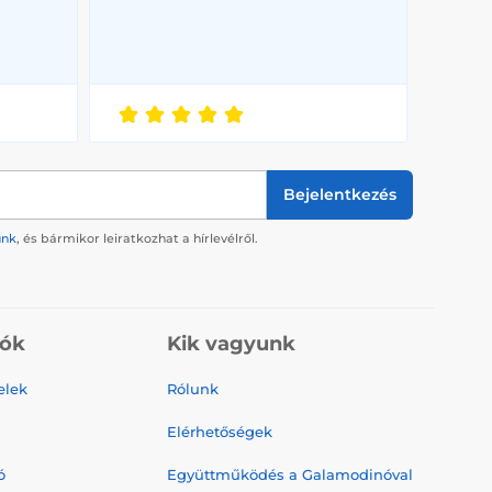
Bejelentkezés
ünk
, és bármikor leiratkozhat a hírlevélről.
iók
Kik vagyunk
elek
Rólunk
Elérhetőségek
ó
Együttműködés a Galamodinóval