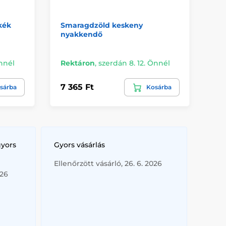
kék
Smaragdzöld keskeny
Ke
nyakkendő
fé
Kü
Önnél
Rektáron
,
szerdán 8. 12. Önnél
Ön
7 365 Ft
5 
sárba
Kosárba
gyors
Gyors vásárlás
Ellenőrzött vásárló, 26. 6. 2026
026