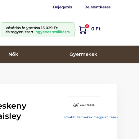
Bejegyzés
Bejelentkezés
0
Vásárlás folytatása
15 029 Ft
0 Ft
és tegyen szert
ingyenes szállításra
Nők
Gyermekek
eskeny
isley
További termékek megjelenítése ›