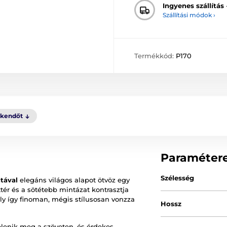
Ingyenes szállítás
Szállítási módok ›
Termékkód:
P170
kkendőt
Paraméter
Szélesség
tával
elegáns világos alapot ötvöz egy
ér és a sötétebb mintázat kontrasztja
y így finoman, mégis stílusosan vonzza
Hossz
jelenik meg a szöveten, és érdekes