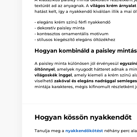
textúrát ad az anyagnak. A
világos krém árnyalat
hatást kelt, így a nyakkendő kiválóan illik a mai 
• elegáns krém színű férfi nyakkendő
• dekoratív paisley minta
• kontrasztos ornamentális motívum
• stílusos kiegészítő elegáns öltözékhez
Hogyan kombináld a paisley mintá
A paisley minta különösen jól érvényesül
egyszín
öltönnyel
, amelyek nyugodt hátteret adnak a mi
világoskék inggel
, amely kiemeli a krém színű a
viselhető
zakóval és elegáns nadrággal semlege
mintája karakteres, mégis kifinomult részletként 
Hogyan kössön nyakkendőt
Tanulja meg a
nyakkendőkötést
néhány perc alat