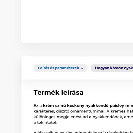
Leírás és paraméterek
Hogyan kössön nya
Termék leírása
Ez a
krém színű keskeny nyakkendő paisley min
karakteres, díszítő ornamentummal. A krémes hátt
különleges megjelenést ad a nyakkendőnek, amel
a tekintetet.
A klasszikus paisley minta dekoratív részletként 