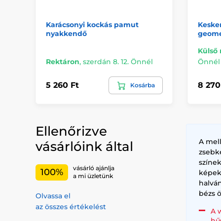
Karácsonyi kockás pamut
Keske
nyakkendő
geome
Külső 
Rektáron
,
szerdán 8. 12. Önnél
Önnél
5 260 Ft
8 270
Kosárba
Ellenőrizve
A mel
vásárlóink által
zsebk
színe
vásárló ajánlja
100%
képek
a mi üzletünk
halvá
bézs ö
Olvassa el
az összes értékelést
A 
hű