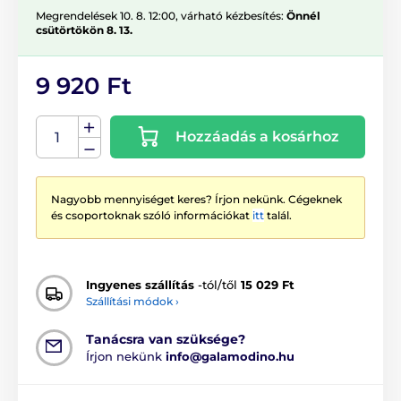
Megrendelések 10. 8. 12:00, várható kézbesítés:
Önnél
csütörtökön 8. 13.
9 920 Ft
Hozzáadás a kosárhoz
Nagyobb mennyiséget keres? Írjon nekünk. Cégeknek
és csoportoknak szóló információkat
itt
talál.
Ingyenes szállítás
-tól/től
15 029 Ft
Szállítási módok ›
Tanácsra van szüksége?
Írjon nekünk
info@galamodino.hu