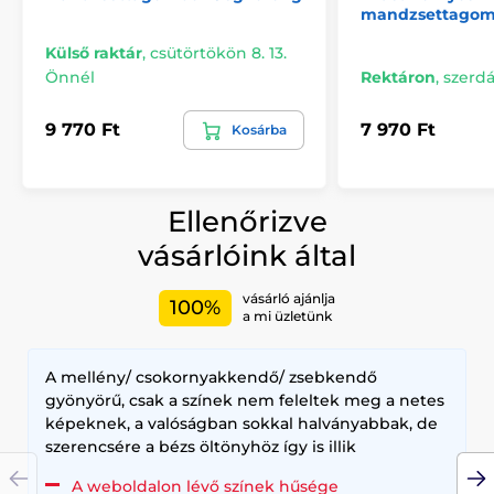
mandzsettago
Külső raktár
,
csütörtökön 8. 13.
Önnél
Rektáron
,
szerdá
9 770 Ft
7 970 Ft
Kosárba
Ellenőrizve
vásárlóink által
vásárló ajánlja
100%
a mi üzletünk
A mellény/ csokornyakkendő/ zsebkendő
gyönyörű, csak a színek nem feleltek meg a netes
képeknek, a valóságban sokkal halványabbak, de
szerencsére a bézs öltönyhöz így is illik
A weboldalon lévő színek hűsége