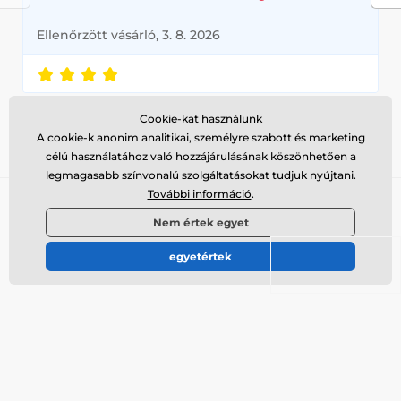
Ellenőrzött vásárló, 3. 8. 2026
Cookie-kat használunk
Olvassa el
A cookie-k anonim analitikai, személyre szabott és marketing
az összes értékelést
célú használatához való hozzájárulásának köszönhetően a
legmagasabb színvonalú szolgáltatásokat tudjuk nyújtani.
Iratkozzon fel a hírlevélre
További információ
.
Nem értek egyet
Ide írja az e-mail címét
Bejelentkezés
egyetértek
Az Ön
adatai biztonságban vannak velünk
, és bármikor leiratkozhat a
hírlevélről.
Tanácsra van szükséged?
offline
Az ügyfélszolgálat elérhető
info@galamodino.hu