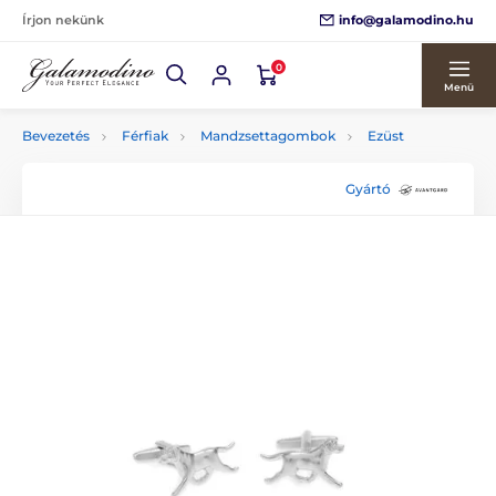
info@galamodino.hu
Írjon nekünk
0
Menü
Bevezetés
Férfiak
Mandzsettagombok
Ezüst
Gyártó