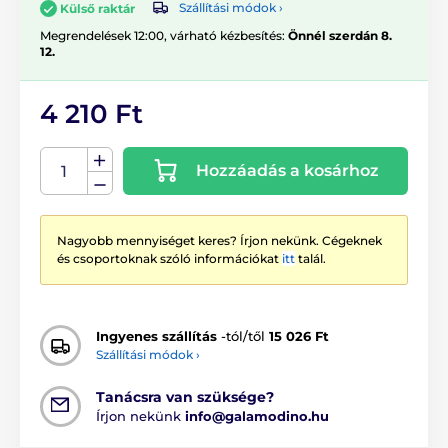
Szállítási módok ›
Külső raktár
Megrendelések 12:00, várható kézbesítés:
Önnél szerdán 8.
12.
4 210 Ft
Hozzáadás a kosárhoz
Nagyobb mennyiséget keres? Írjon nekünk. Cégeknek
és csoportoknak szóló információkat
itt
talál.
Ingyenes szállítás
-tól/től
15 026 Ft
Szállítási módok ›
Tanácsra van szüksége?
Írjon nekünk
info@galamodino.hu