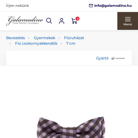
info@galamodino.hu
Írjon nekünk
0
Menü
Bevezetés
Gyermekek
Fiúruházat
Fiú csokornyakkendők
7 cm
Gyártó