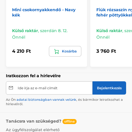
Mini csokornyakkendő - Navy
Fiúk rózsaszín 
kék
fehér pöttyökke
Külső raktár
,
szerdán 8. 12.
Külső raktár
,
sze
Önnél
Önnél
4 210 Ft
3 760 Ft
Kosárba
Iratkozzon fel a hírlevélre
Ide írja az e-mail címét
Bejelentkezés
Az Ön
adatai biztonságban vannak velünk
, és bármikor leiratkozhat a
hírlevélről.
Tanácsra van szükséged?
offline
Az ügyfélszolgálat elérhető