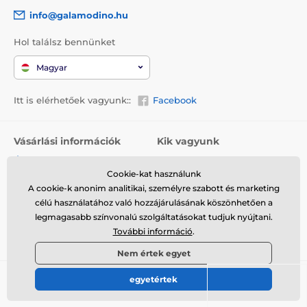
info@galamodino.hu
Hol találsz bennünket
Magyar
Itt is elérhetőek vagyunk::
Facebook
Vásárlási információk
Kik vagyunk
Általános szerződési
Rólunk
feltételek
Cookie-kat használunk
Elérhetőségek
A cookie-k anonim analitikai, személyre szabott és marketing
Szállítás
Együttműködés a
célú használatához való hozzájárulásának köszönhetően a
Visszaküldés és reklamáció
Galamodinóval
legmagasabb színvonalú szolgáltatásokat tudjuk nyújtani.
További információ
.
Adatvédelem
Nem értek egyet
egyetértek
© 2026 www.galamodino.hu ⦁ Webshop szolgáltatónk a
SIMPLIA.cz