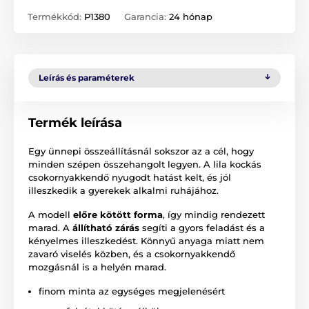
Termékkód:
P1380
Garancia:
24 hónap
Leírás és paraméterek
Termék leírása
Egy ünnepi összeállításnál sokszor az a cél, hogy
minden szépen összehangolt legyen. A lila kockás
csokornyakkendő nyugodt hatást kelt, és jól
illeszkedik a gyerekek alkalmi ruhájához.
A modell
előre kötött forma
, így mindig rendezett
marad. A
állítható zárás
segíti a gyors feladást és a
kényelmes illeszkedést. Könnyű anyaga miatt nem
zavaró viselés közben, és a csokornyakkendő
mozgásnál is a helyén marad.
finom minta az egységes megjelenésért