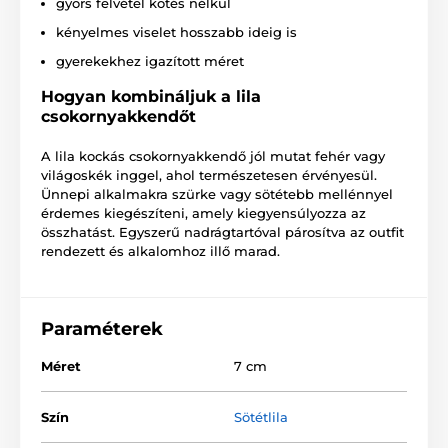
gyors felvétel kötés nélkül
kényelmes viselet hosszabb ideig is
gyerekekhez igazított méret
Hogyan kombináljuk a lila
csokornyakkendőt
A lila kockás csokornyakkendő jól mutat fehér vagy
világoskék inggel, ahol természetesen érvényesül.
Ünnepi alkalmakra szürke vagy sötétebb mellénnyel
érdemes kiegészíteni, amely kiegyensúlyozza az
összhatást. Egyszerű nadrágtartóval párosítva az outfit
rendezett és alkalomhoz illő marad.
Paraméterek
Méret
7 cm
Szín
Sötétlila