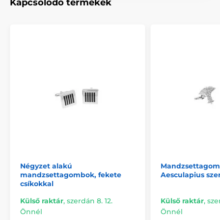
Kapcsolódó termékek
Négyzet alakú
Mandzsettago
mandzsettagombok, fekete
Aesculapius sze
csíkokkal
Külső raktár
,
szerdán 8. 12.
Külső raktár
,
sze
Önnél
Önnél