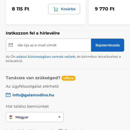
8 115 Ft
9 770 Ft
Kosárba
Iratkozzon fel a hírlevélre
Ide írja az e-mail címét
Bejelentkezés
Az Ön
adatai biztonságban vannak velünk
, és bármikor leiratkozhat a
hírlevélről.
Tanácsra van szükséged?
offline
Az ügyfélszolgálat elérhető
info@galamodino.hu
Hol találsz bennünket
Magyar