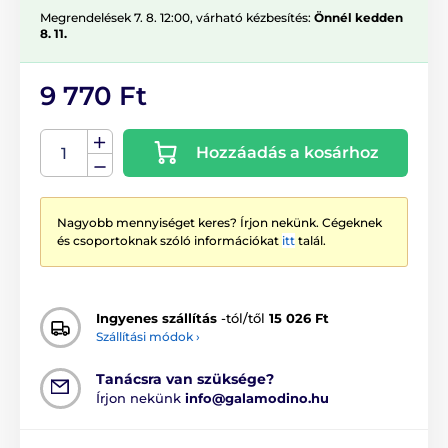
Megrendelések 7. 8. 12:00, várható kézbesítés:
Önnél kedden
8. 11.
9 770 Ft
Hozzáadás a kosárhoz
Nagyobb mennyiséget keres? Írjon nekünk. Cégeknek
és csoportoknak szóló információkat
itt
talál.
Ingyenes szállítás
-tól/től
15 026 Ft
Szállítási módok ›
Tanácsra van szüksége?
Írjon nekünk
info@galamodino.hu