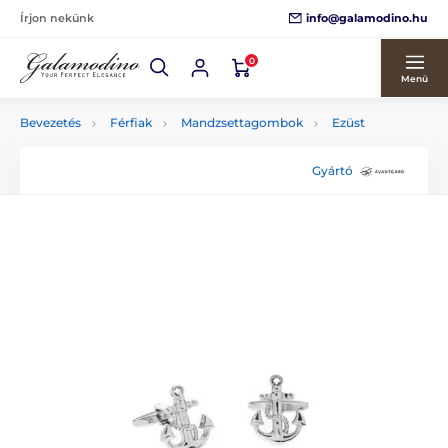
info@galamodino.hu
Írjon nekünk
0
Menü
Bevezetés
Férfiak
Mandzsettagombok
Ezüst
Gyártó