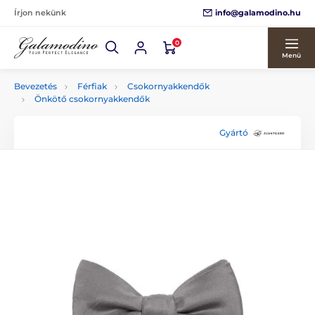
info@galamodino.hu
Írjon nekünk
0
Menü
Bevezetés
Férfiak
Csokornyakkendők
Önkötő csokornyakkendők
Gyártó