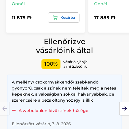
Önnél
Önnél
11 875 Ft
17 885 Ft
Kosárba
Ellenőrizve
vásárlóink által
vásárló ajánlja
100%
a mi üzletünk
A mellény/ csokornyakkendő/ zsebkendő
gyönyörű, csak a színek nem feleltek meg a netes
képeknek, a valóságban sokkal halványabbak, de
szerencsére a bézs öltönyhöz így is illik
A weboldalon lévő színek hűsége
Ellenőrzött vásárló, 3. 8. 2026