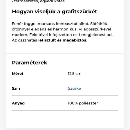
• természetes, egyedi kötés
Hogyan viseljük a grafitszürkét
Fehér inggel markáns kontrasztot alkot. Sötétkék
öltönnyel elegáns és harmonikus. Világosszürkével
modern. Feketével kifejezetten esti megjelenést ad.
Az összhatás
letisztult és magabiztos
.
Paraméterek
Méret
12,5 cm
Szín
Szürke
Anyag
100% poliészter