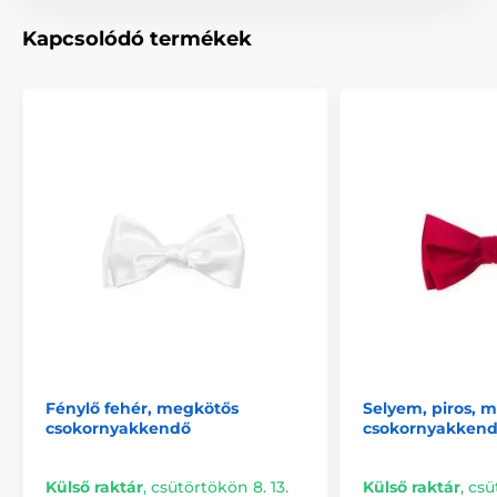
Kapcsolódó termékek
Fénylő fehér, megkötős
Selyem, piros, 
csokornyakkendő
csokornyakken
Külső raktár
,
csütörtökön 8. 13.
Külső raktár
,
csü