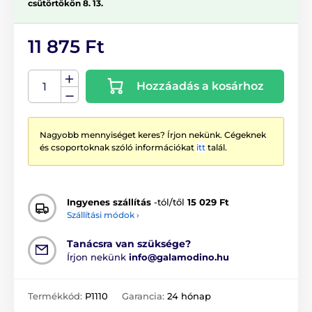
csütörtökön 8. 13.
11 875 Ft
Hozzáadás a kosárhoz
Nagyobb mennyiséget keres? Írjon nekünk. Cégeknek
és csoportoknak szóló információkat
itt
talál.
Ingyenes szállítás
-tól/től
15 029 Ft
Szállítási módok ›
Tanácsra van szüksége?
Írjon nekünk
info@galamodino.hu
Termékkód:
P1110
Garancia:
24 hónap