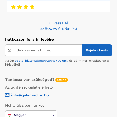
Olvassa el
az összes értékelést
Iratkozzon fel a hírlevélre
Ide írja az e-mail címét
Bejelentkezés
Az Ön
adatai biztonságban vannak velünk
, és bármikor leiratkozhat a
hírlevélről.
Tanácsra van szükséged?
offline
Az ügyfélszolgálat elérhető
info@galamodino.hu
Hol találsz bennünket
Magyar