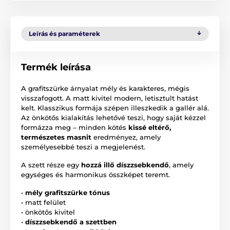
Leírás és paraméterek
Termék leírása
A grafitszürke árnyalat mély és karakteres, mégis
visszafogott. A matt kivitel modern, letisztult hatást
kelt. Klasszikus formája szépen illeszkedik a gallér alá.
Az önkötős kialakítás lehetővé teszi, hogy saját kézzel
formázza meg – minden kötés
kissé eltérő,
természetes masnit
eredményez, amely
személyesebbé teszi a megjelenést.
A szett része egy
hozzá illő díszzsebkendő
, amely
egységes és harmonikus összképet teremt.
•
mély grafitszürke tónus
• matt felület
• önkötős kivitel
•
díszzsebkendő a szettben