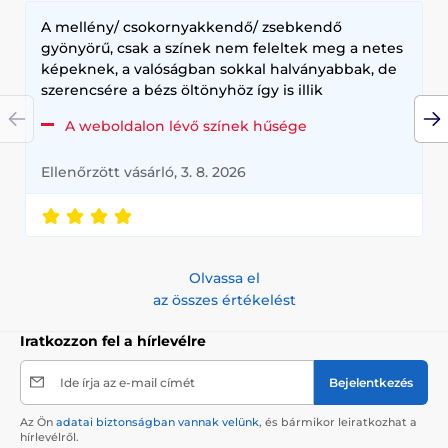
A mellény/ csokornyakkendő/ zsebkendő
gyönyörű, csak a színek nem feleltek meg a netes
képeknek, a valóságban sokkal halványabbak, de
szerencsére a bézs öltönyhöz így is illik
A weboldalon lévő színek hűsége
Ellenőrzött vásárló, 3. 8. 2026
Olvassa el
az összes értékelést
Iratkozzon fel a hírlevélre
Ide írja az e-mail címét
Bejelentkezés
Az Ön
adatai biztonságban vannak velünk
, és bármikor leiratkozhat a
hírlevélről.