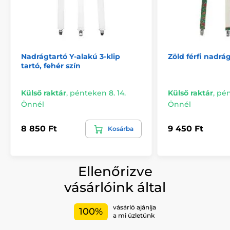
Nadrágtartó Y-alakú 3-klip
Zöld férfi nadr
tartó, fehér szín
Külső raktár
,
pénteken 8. 14.
Külső raktár
,
pén
Önnél
Önnél
8 850 Ft
9 450 Ft
Kosárba
Ellenőrizve
vásárlóink által
vásárló ajánlja
100%
a mi üzletünk