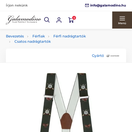
info@galamodino.hu
Írjon nekünk
0
Menü
Bevezetés
Férfiak
Férfi nadrágtartók
Csatos nadrágtartók
Gyártó