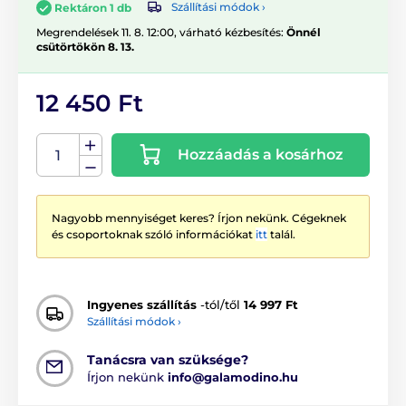
Szállítási módok ›
Rektáron 1 db
Megrendelések 11. 8. 12:00, várható kézbesítés:
Önnél
csütörtökön 8. 13.
12 450 Ft
Hozzáadás a kosárhoz
Nagyobb mennyiséget keres? Írjon nekünk. Cégeknek
és csoportoknak szóló információkat
itt
talál.
Ingyenes szállítás
-tól/től
14 997 Ft
Szállítási módok ›
Tanácsra van szüksége?
Írjon nekünk
info@galamodino.hu