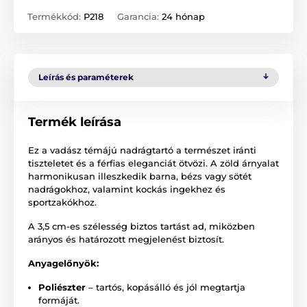
Termékkód:
P218
Garancia:
24 hónap
Leírás és paraméterek
Termék leírása
Ez a vadász témájú nadrágtartó a természet iránti
tiszteletet és a férfias eleganciát ötvözi. A zöld árnyalat
harmonikusan illeszkedik barna, bézs vagy sötét
nadrágokhoz, valamint kockás ingekhez és
sportzakókhoz.
A 3,5 cm-es szélesség biztos tartást ad, miközben
arányos és határozott megjelenést biztosít.
Anyagelőnyök:
Poliészter
– tartós, kopásálló és jól megtartja
formáját.