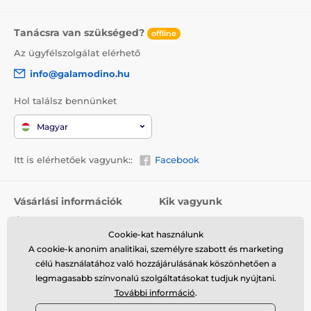
Tanácsra van szükséged?
offline
Az ügyfélszolgálat elérhető
info@galamodino.hu
Hol találsz bennünket
Magyar
Itt is elérhetőek vagyunk::
Facebook
Vásárlási információk
Kik vagyunk
Általános szerződési
Rólunk
feltételek
Cookie-kat használunk
Elérhetőségek
A cookie-k anonim analitikai, személyre szabott és marketing
Szállítás
Együttműködés a
célú használatához való hozzájárulásának köszönhetően a
Visszaküldés és reklamáció
Galamodinóval
legmagasabb színvonalú szolgáltatásokat tudjuk nyújtani.
További információ
.
Adatvédelem