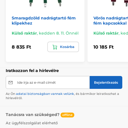
Smaragdzöld nadrágtartó fém
Vörös nadrágtart
klipekhez
fém kapcsokkal
Külső raktár
,
kedden 8. 11. Önnél
Külső raktár
,
ked
8 835 Ft
10 185 Ft
Kosárba
Iratkozzon fel a hírlevélre
Ide írja az e-mail címét
Bejelentkezés
Az Ön
adatai biztonságban vannak velünk
, és bármikor leiratkozhat a
hírlevélről.
Tanácsra van szükséged?
offline
Az ügyfélszolgálat elérhető