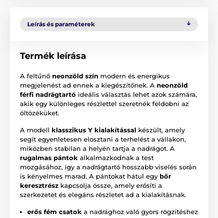
Leírás és paraméterek
Termék leírása
A feltűnő
neonzöld szín
modern és energikus
megjelenést ad ennek a kiegészítőnek. A
neonzöld
férfi nadrágtartó
ideális választás lehet azok számára,
akik egy különleges részlettel szeretnék feldobni az
öltözéküket.
A modell
klasszikus Y kialakítással
készült, amely
segít egyenletesen elosztani a terhelést a vállakon,
miközben stabilan a helyén tartja a nadrágot. A
rugalmas pántok
alkalmazkodnak a test
mozgásához, így a nadrágtartó hosszabb viselés során
is kényelmes marad. A pántokat hátul egy
bőr
keresztrész
kapcsolja össze, amely erősíti a
szerkezetet és elegáns részletet ad a kialakításnak.
erős fém csatok
a nadrághoz való gyors rögzítéshez