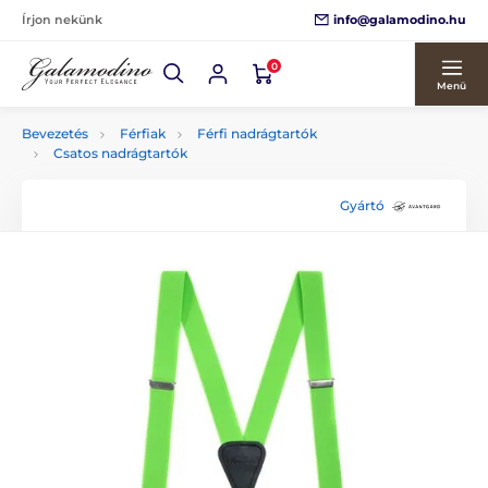
info@galamodino.hu
Írjon nekünk
0
Menü
Bevezetés
Férfiak
Férfi nadrágtartók
Csatos nadrágtartók
Gyártó