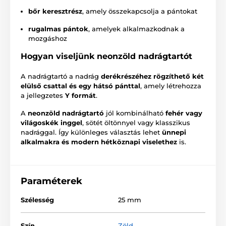
bőr keresztrész
, amely összekapcsolja a pántokat
rugalmas pántok
, amelyek alkalmazkodnak a
mozgáshoz
Hogyan viseljünk neonzöld nadrágtartót
A nadrágtartó a nadrág
derékrészéhez rögzíthető két
elülső csattal és egy hátsó pánttal
, amely létrehozza
a jellegzetes
Y formát
.
A
neonzöld nadrágtartó
jól kombinálható
fehér vagy
világoskék inggel
, sötét öltönnyel vagy klasszikus
nadrággal. Így különleges választás lehet
ünnepi
alkalmakra és modern hétköznapi viselethez
is.
Paraméterek
Szélesség
25 mm
Szín
Zöld