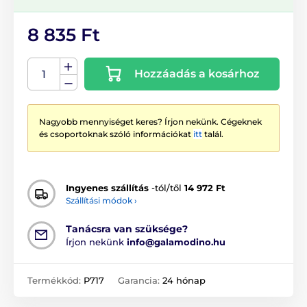
8 835 Ft
Hozzáadás a kosárhoz
Nagyobb mennyiséget keres? Írjon nekünk. Cégeknek
és csoportoknak szóló információkat
itt
talál.
Ingyenes szállítás
-tól/től
14 972 Ft
Szállítási módok ›
Tanácsra van szüksége?
Írjon nekünk
info@galamodino.hu
Termékkód:
P717
Garancia:
24 hónap