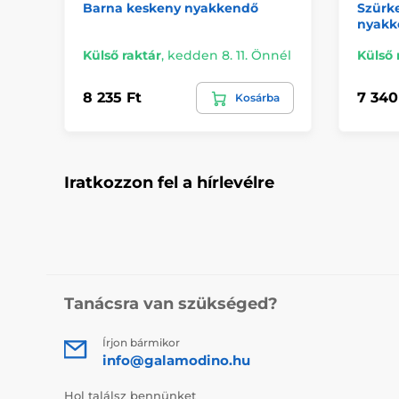
Barna keskeny nyakkendő
Szürke
nyakk
Külső raktár
,
kedden 8. 11. Önnél
Külső 
8 235 Ft
7 340
Kosárba
Iratkozzon fel a hírlevélre
Tanácsra van szükséged?
Írjon bármikor
info@galamodino.hu
Hol találsz bennünket