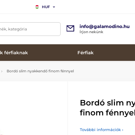
HUF
info@galamodino.hu
mék, kategória
Írjon nekünk
k férfiaknak
Férfiak
Bordó slim nyakkendő finom fénnyel
Bordó slim n
finom fénnye
További információk ›