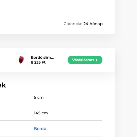
Garancia:
24 hónap
Bordó slim…
Vásárláshoz
8 235 Ft
ek
5 cm
145 cm
Bordó