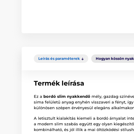
Leírás és paraméterek
Hogyan kössön nya
Termék leírása
Ez a
bordó slim nyakkendő
mély, gazdag színéve
sima felületű anyag enyhén visszaveri a fényt, íg
különösen szépen érvényesül elegáns alkalmakon
A letisztult kialakítás kiemeli a bordó árnyalat int
a modern slim szabás együtt egy olyan kiegészítő
kombinálható, és jól illik a mai öltözködési stílush