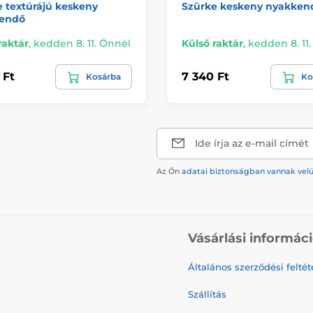
 textúrájú keskeny
Szürke keskeny nyakken
endő
raktár
,
kedden 8. 11. Önnél
Külső raktár
,
kedden 8. 11
 Ft
7 340 Ft
Kosárba
Ko
Ide írja az e-mail címét
Az Ön
adatai biztonságban vannak vel
Vásárlási informác
Általános szerződési feltét
Szállítás