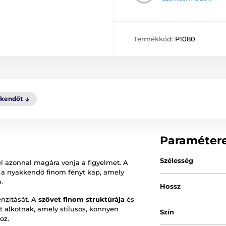
Termékkód:
P1080
kkendőt
Paraméter
Szélesség
l azonnal magára vonja a figyelmet. A
y a nyakkendő finom fényt kap, amely
.
Hossz
enzitását. A
szövet finom struktúrája
és
t alkotnak, amely stílusos, könnyen
Szín
oz.