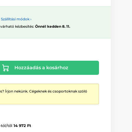
Szállítási módok ›
 várható kézbesítés:
Önnél kedden 8. 11.
Hozzáadás a kosárhoz
? Írjon nekünk. Cégeknek és csoportoknak szóló
-tól/től
14 972 Ft