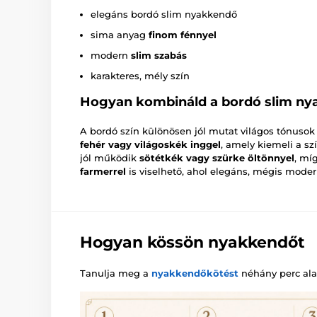
elegáns bordó slim nyakkendő
sima anyag
finom fénnyel
modern
slim szabás
karakteres, mély szín
Hogyan kombináld a bordó slim ny
A bordó szín különösen jól mutat világos tónusok
fehér vagy világoskék inggel
, amely kiemeli a sz
jól működik
sötétkék vagy szürke öltönnyel
, mí
farmerrel
is viselhető, ahol elegáns, mégis modern
Hogyan kössön nyakkendőt
Tanulja meg a
nyakkendőkötést
néhány perc alat