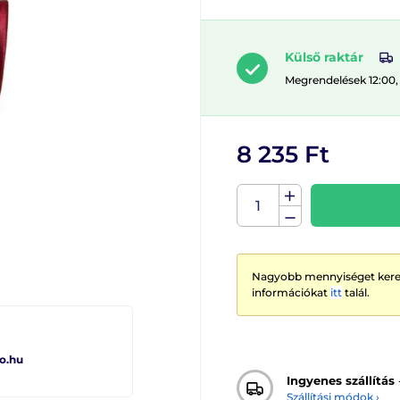
Külső raktár
Megrendelések 12:00,
8 235 Ft
Nagyobb mennyiséget keres
információkat
itt
talál.
o.hu
Ingyenes szállítás
Szállítási módok ›