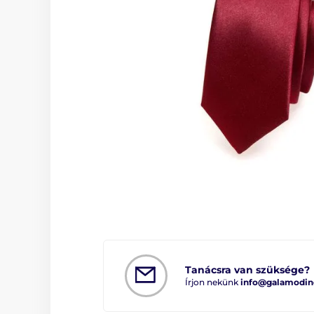
Tanácsra van szüksége?
Írjon nekünk
info@galamodin