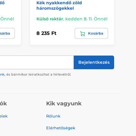
dő
Kék nyakkendő zöld
SL
háromszögekkel
. Önnél
Külső raktár
,
kedden 8. 11. Önnél
Re
8 235 Ft
5 
sárba
Kosárba
Bejelentkezés
ünk
, és bármikor leiratkozhat a hírlevélről.
iók
Kik vagyunk
elek
Rólunk
Elérhetőségek