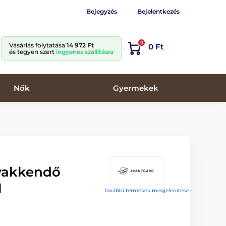
Bejegyzés
Bejelentkezés
0
Vásárlás folytatása
14 972 Ft
0 Ft
és tegyen szert
ingyenes szállításra
Nők
Gyermekek
yakkendő
l
További termékek megjelenítése ›