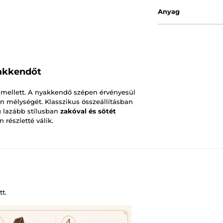
Anyag
akkendőt
 mellett. A nyakkendő szépen érvényesül
ín mélységét. Klasszikus összeállításban
g lazább stílusban
zakóval és sötét
 részletté válik.
t.