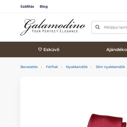
Szállítás
Blog
Például ter
🤍 Esküvő
Ajándéko
Bevezetés
Férfiak
Nyakkendők
Slim nyakkendők